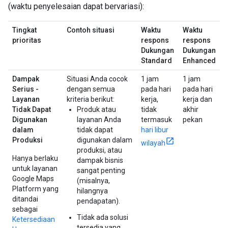
(waktu penyelesaian dapat bervariasi):
Tingkat
Contoh situasi
Waktu
Waktu
prioritas
respons
respons
Dukungan
Dukungan
Standard
Enhanced
Dampak
Situasi Anda cocok
1 jam
1 jam
Serius -
dengan semua
pada hari
pada hari
Layanan
kriteria berikut:
kerja,
kerja dan
Tidak Dapat
Produk atau
tidak
akhir
Digunakan
layanan Anda
termasuk
pekan
dalam
tidak dapat
hari libur
Produksi
digunakan dalam
wilayah
produksi, atau
Hanya berlaku
dampak bisnis
untuk layanan
sangat penting
Google Maps
(misalnya,
Platform yang
hilangnya
ditandai
pendapatan).
sebagai
Tidak ada solusi
Ketersediaan
tersedia yang