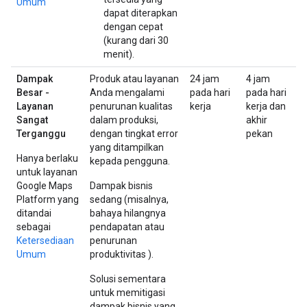
Umum
dapat diterapkan
dengan cepat
(kurang dari 30
menit).
Dampak
Produk atau layanan
24 jam
4 jam
Besar -
Anda mengalami
pada hari
pada hari
Layanan
penurunan kualitas
kerja
kerja dan
Sangat
dalam produksi,
akhir
Terganggu
dengan tingkat error
pekan
yang ditampilkan
Hanya berlaku
kepada pengguna.
untuk layanan
Google Maps
Dampak bisnis
Platform yang
sedang (misalnya,
ditandai
bahaya hilangnya
sebagai
pendapatan atau
Ketersediaan
penurunan
Umum
produktivitas ).
Solusi sementara
untuk memitigasi
dampak bisnis yang