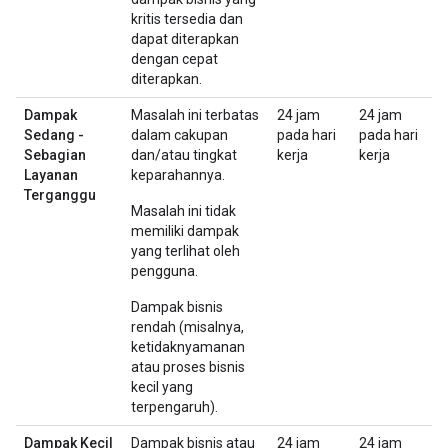
kritis tersedia dan
dapat diterapkan
dengan cepat
diterapkan.
Dampak
Masalah ini terbatas
24 jam
24 jam
Sedang -
dalam cakupan
pada hari
pada hari
Sebagian
dan/atau tingkat
kerja
kerja
Layanan
keparahannya.
Terganggu
Masalah ini tidak
memiliki dampak
yang terlihat oleh
pengguna.
Dampak bisnis
rendah (misalnya,
ketidaknyamanan
atau proses bisnis
kecil yang
terpengaruh).
Dampak Kecil
Dampak bisnis atau
24 jam
24 jam