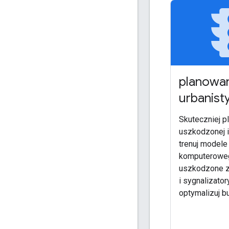
tra
planowa
urbanist
Skuteczniej p
uszkodzonej in
trenuj modele
komputeroweg
uszkodzone z
i sygnalizator
optymalizuj b