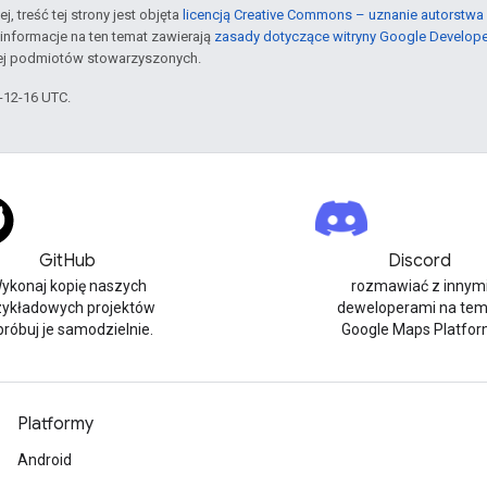
j, treść tej strony jest objęta
licencją Creative Commons – uznanie autorstwa 
informacje na ten temat zawierają
zasady dotyczące witryny Google Develop
jej podmiotów stowarzyszonych.
5-12-16 UTC.
GitHub
Discord
ykonaj kopię naszych
rozmawiać z innym
zykładowych projektów
deweloperami na tem
spróbuj je samodzielnie.
Google Maps Platfor
Platformy
Android