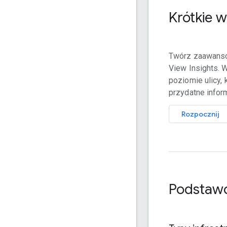
Krótkie 
Twórz zaawanso
View Insights. 
poziomie ulicy, 
przydatne infor
Rozpocznij
Podstawo