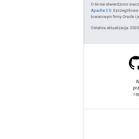
O ile nie stwierdzono inacze
Apache 2.0
. Szczegółowe 
towarowym firmy Oracle i 
Ostatnia aktualizacja: 202
Stack Overflow
Zadaj pytanie pod tagiem
W
google-maps.
pr
i 
Więcej informacji
Najczęstsze pytania