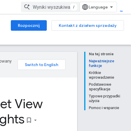
/
Rozpocznij
Kontakt z działem sprzedaży
Na tej stronie
erowany
Najważniejsze
funkcje
Krótkie
wprowadzenie
Podstawowe
specyfikacje
Typowe przypadki
eet View
użycia
Pomoc i wsparcie
ights
bookmark_border