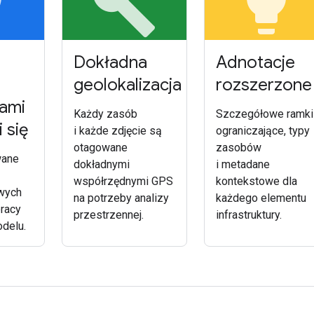
ce
build
lightbulb
Dokładna
Adnotacje
geolokalizacja
rozszerzone
ami
Każdy zasób
Szczegółowe ramki
 się
i każde zdjęcie są
ograniczające, typy
otagowane
zasobów
wane
dokładnymi
i metadane
współrzędnymi GPS
kontekstowe dla
wych
na potrzeby analizy
każdego elementu
racy
przestrzennej.
infrastruktury.
delu.