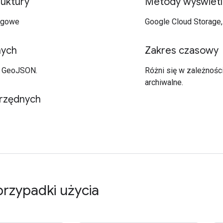
ruktury
Metody wyświetl
rogowe
Google Cloud Storage,
nych
Zakres czasowy
, GeoJSON.
Różni się w zależnośc
archiwalne.
rzędnych
rzypadki użycia