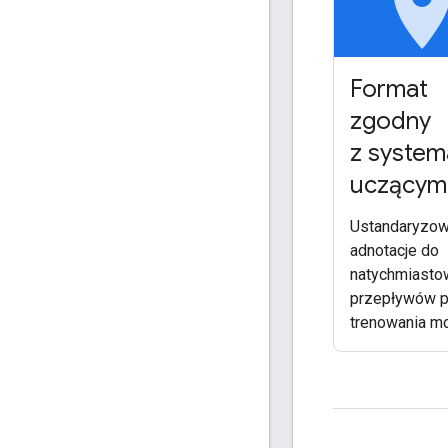
pla
Format
zgodny
z system
uczącymi
Ustandaryzo
adnotacje do
natychmiasto
przepływów p
trenowania mo