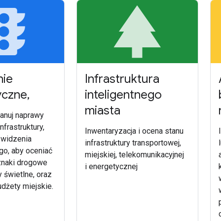
ffic
pa
nie
Infrastruktura
yczne
,
inteligentnego
miasta
lanuj naprawy
frastruktury,
Inwentaryzacja i ocena stanu
 widzenia
infrastruktury transportowej,
o, aby oceniać
miejskiej, telekomunikacyjnej
naki drogowe
i energetycznej
y świetlne, oraz
udżety miejskie.