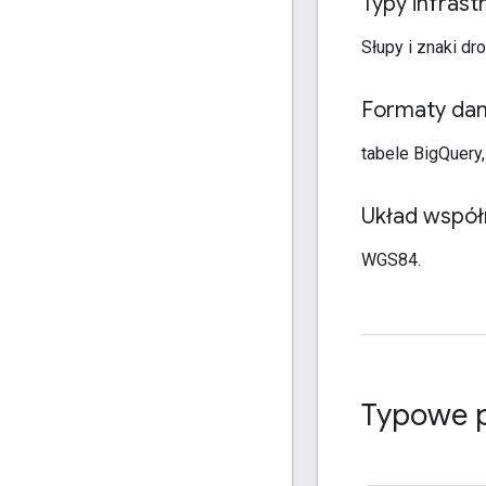
Typy infrast
Słupy i znaki d
Formaty da
tabele BigQuery
Układ współ
WGS84.
Typowe p