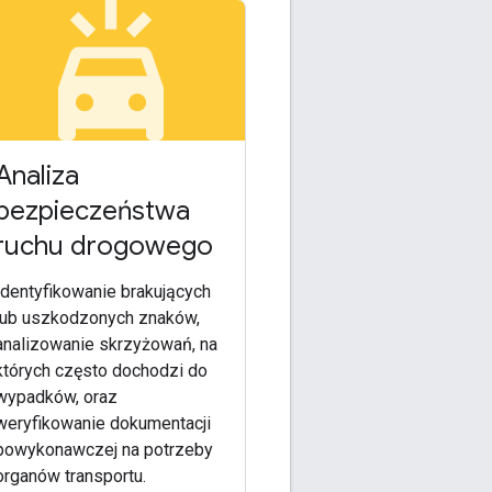
rking
minor_crash
Analiza
bezpieczeństwa
ruchu drogowego
Identyfikowanie brakujących
lub uszkodzonych znaków,
analizowanie skrzyżowań, na
których często dochodzi do
wypadków, oraz
weryfikowanie dokumentacji
powykonawczej na potrzeby
organów transportu.