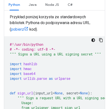
Python
Java
Node JS
C#
Przykład poniżej korzysta ze standardowych
bibliotek Pythona do podpisywania adresu URL.
(
pobierz
kod).
#!/usr/bin/python
# -*- coding: utf-8 -*-
""" Signs a URL using a URL signing secret """
import
hashlib
import
hmac
import
base64
import
urllib.parse
as
urlparse
def
sign_url
(
input_url
=
None
,
secret
=
None
):
""" Sign a request URL with a URL signing secr
      Usage:
      from urlsigner import sign_url