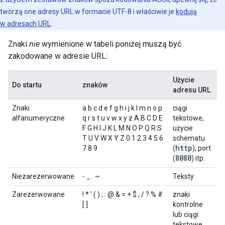
tworzą one adresy URL w formacie UTF-8 i właściwie je
kodują
w adresach URL
.
Znaki
nie
wymienione w tabeli poniżej muszą być
zakodowane w adresie URL:
Użycie
Do startu
znaków
adresu URL
Znaki
a b c d e f g h i j k l m n o p
ciągi
alfanumeryczne
q r s t u v w x y z A B C D E
tekstowe,
F G H I J K L M N O P Q R S
użycie
T U V W X Y Z 0 1 2 3 4 5 6
schematu
http
7 8 9
(
), port
8080
(
) itp.
Niezarezerwowane
- _ . ~
Teksty
Zarezerwowane
! * ' ( ) ; : @ & = + $ , / ? % #
znaki
[ ]
kontrolne
lub ciągi
tekstowe,