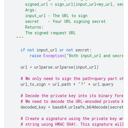
      signed_url = sign_url(input_url=my_url, secr
      Args:
      input_url - The URL to sign
      secret    - Your URL signing secret
      Returns:
      The signed request URL
  """
if
not
input_url
or
not
secret
:
raise
Exception
(
"Both input_url and secret
url
=
urlparse
.
urlparse
(
input_url
)
# We only need to sign the path+query part of 
url_to_sign
=
url
.
path
+
"?"
+
url
.
query
# Decode the private key into its binary forma
# We need to decode the URL-encoded private ke
decoded_key
=
base64
.
urlsafe_b64decode
(
secret
)
# Create a signature using the private key and
# string using HMAC SHA1. This signature will 