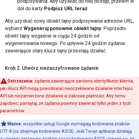
podpisywania. Aby uzyskać do niej dostęp, przewiń w
dół do karty
Podpisz URL teraz
.
Aby uzyskać nowy obiekt tajny podpisywania adresów URL,
wybierz
Wygeneruj ponownie obiekt tajny
. Poprzedni
obiekt tajny wygaśnie w ciągu 24 godzin od
wygenerowania nowego. Po upływie 24 godzin żądania
zawierające stary klucz tajny przestają działać.
Krok 2
.
Utwórz niezaszyfrowane żądanie
Ostrzeżenie:
żądania zawierające zarówno identyfikator klienta,
jak i klucz API mogą powodować nieoczekiwane działanie interfejsu
API lub niezamierzone działanie w zakresie płatności. Aby temu
zapobiec, pamiętaj, że żądania powinny zawierać tylko jeden z tych
parametrów.
Ważne:
wszystkie usługi Google wymagają kodowania znaków
UTF-8 (co obejmuje kodowanie ASCII). Jeśli Twoje aplikacje działają
z użyciem zestawów znaków spoza kodowania ASCII, upewnij się, że