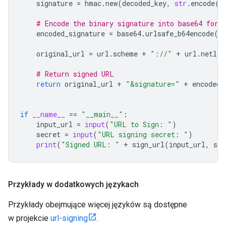
signature
=
hmac
.
new
(
decoded_key
,
str
.
encode
(
u
# Encode the binary signature into base64 for 
encoded_signature
=
base64
.
urlsafe_b64encode
(
s
original_url
=
url
.
scheme
+
"://"
+
url
.
netloc
# Return signed URL
return
original_url
+
"&signature="
+
encoded_
if
__name__
==
"__main__"
:
input_url
=
input
(
"URL to Sign: "
)
secret
=
input
(
"URL signing secret: "
)
print
(
"Signed URL: "
+
sign_url
(
input_url
,
sec
Przykłady w dodatkowych językach
Przykłady obejmujące więcej języków są dostępne
w projekcie
url-signing
.