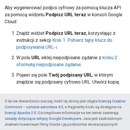
Aby wygenerować podpis cyfrowy za pomocą klucza API
za pomocą widżetu
Podpisz URL teraz
w konsoli Google
Cloud:
Znajdź widżet
Podpisz URL teraz
, korzystając z
instrukcji z sekcji
Krok 1. Pobierz tajny klucz do
podpisywania URL-i
.
W polu
URL
wklej niepodpisane żądanie z
kroku 2:
sformułuj niepodpisane żądanie
.
Pojawi się pole
Twój podpisany URL
, w którym
znajdzie się podpisany cyfrowo URL. Utwórz kopię.
O ile nie stwierdzono inaczej, treść tej strony jest objęta
licencją Creative
Commons – uznanie autorstwa 4.0
, a fragmenty kodu są dostępne na
licencji Apache 2.0
. Szczegółowe informacje na ten temat zawierają
zasady dotyczące witryny Google Developers
. Java jest zastrzeżonym
znakiem towarowym firmy Oracle i jej podmiotów stowarzyszonych.