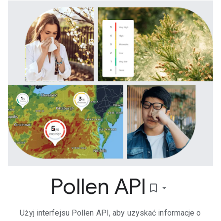
Pollen API
bookmark_border
Użyj interfejsu Pollen API, aby uzyskać informacje o