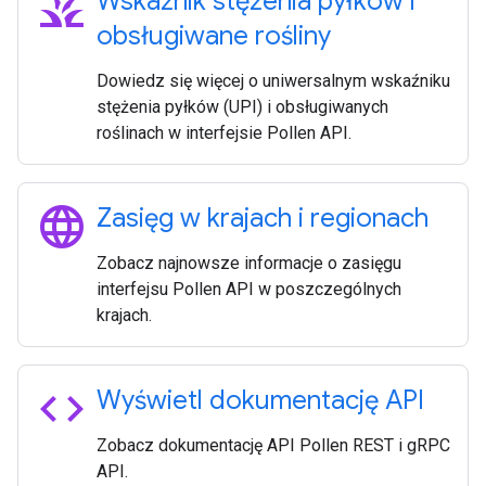
grass
Wskaźnik stężenia pyłków i
obsługiwane rośliny
Dowiedz się więcej o uniwersalnym wskaźniku
stężenia pyłków (UPI) i obsługiwanych
roślinach w interfejsie Pollen API.
language
Zasięg w krajach i regionach
Zobacz najnowsze informacje o zasięgu
interfejsu Pollen API w poszczególnych
krajach.
code
Wyświetl dokumentację API
Zobacz dokumentację API Pollen REST i gRPC
API.