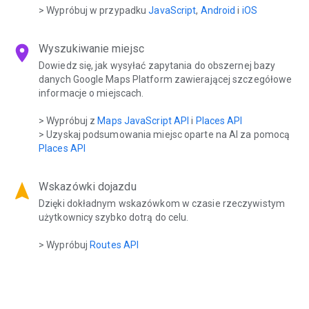
> Wypróbuj w przypadku
JavaScript
,
Android
i
iOS
location_on
Wyszukiwanie miejsc
Dowiedz się, jak wysyłać zapytania do obszernej bazy
danych Google Maps Platform zawierającej szczegółowe
informacje o miejscach.
> Wypróbuj z
Maps JavaScript API
i
Places API
> Uzyskaj podsumowania miejsc oparte na AI za pomocą
Places API
navigation
Wskazówki dojazdu
Dzięki dokładnym wskazówkom w czasie rzeczywistym
użytkownicy szybko dotrą do celu.
> Wypróbuj
Routes API