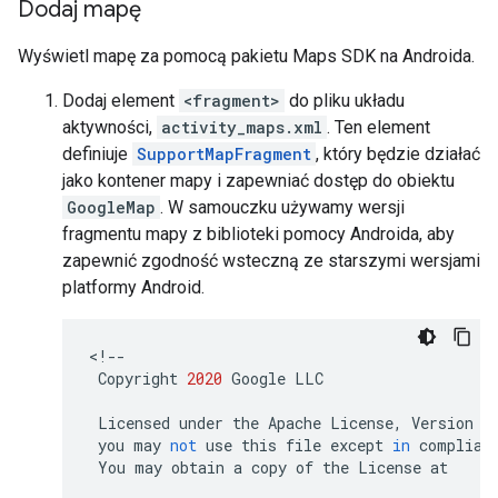
Dodaj mapę
Wyświetl mapę za pomocą pakietu Maps SDK na Androida.
Dodaj element
<fragment>
do pliku układu
aktywności,
activity_maps.xml
. Ten element
definiuje
SupportMapFragment
, który będzie działać
jako kontener mapy i zapewniać dostęp do obiektu
GoogleMap
. W samouczku używamy wersji
fragmentu mapy z biblioteki pomocy Androida, aby
zapewnić zgodność wsteczną ze starszymi wersjami
platformy Android.
<
!--
Copyright
2020
Google
LLC
Licensed
under
the
Apache
License
,
Version
2
you
may
not
use
this
file
except
in
complian
You
may
obtain
a
copy
of
the
License
at