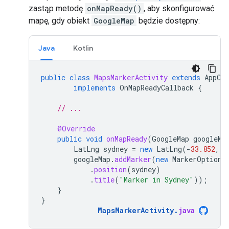
zastąp metodę
onMapReady()
, aby skonfigurować
mapę, gdy obiekt
GoogleMap
będzie dostępny:
Java
Kotlin
public
class
MapsMarkerActivity
extends
AppCo
implements
OnMapReadyCallback
{
// ...
@Override
public
void
onMapReady
(
GoogleMap
googleMa
LatLng
sydney
=
new
LatLng
(
-
33.852
,
1
googleMap
.
addMarker
(
new
MarkerOptions
.
position
(
sydney
)
.
title
(
"Marker in Sydney"
));
}
}
MapsMarkerActivity
.
java