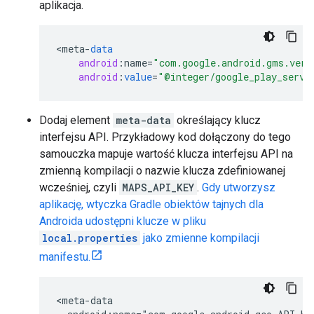
aplikacja.
<
meta
-
data
android
:
name
=
"com.google.android.gms.vers
android
:
value
=
"@integer/google_play_servi
Dodaj element
meta-data
określający klucz
interfejsu API. Przykładowy kod dołączony do tego
samouczka mapuje wartość klucza interfejsu API na
zmienną kompilacji o nazwie klucza zdefiniowanej
wcześniej, czyli
MAPS_API_KEY
.
Gdy utworzysz
aplikację, wtyczka Gradle obiektów tajnych dla
Androida udostępni klucze w pliku
local.properties
jako zmienne kompilacji
manifestu.