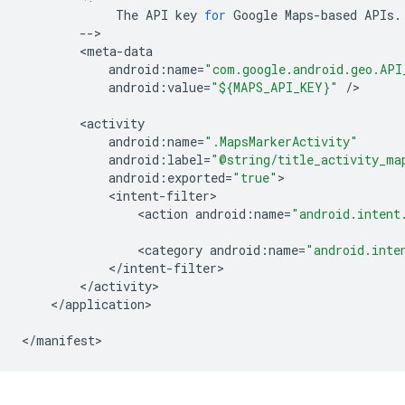
The
API
key
for
Google
Maps
-
based
APIs
.
--
<
meta
-
data
android
:
name
=
"com.google.android.geo.API
android
:
value
=
"${MAPS_API_KEY}"
/
>

<
activity
android
:
name
=
".MapsMarkerActivity"
android
:
label
=
"@string/title_activity_ma
android
:
exported
=
"true"
<
intent
-
filter
<
action
android
:
name
=
"android.intent
<
category
android
:
name
=
"android.inte
<
/
intent
-
filter
<
/
activity
<
/
application
>

<
/
manifest
>