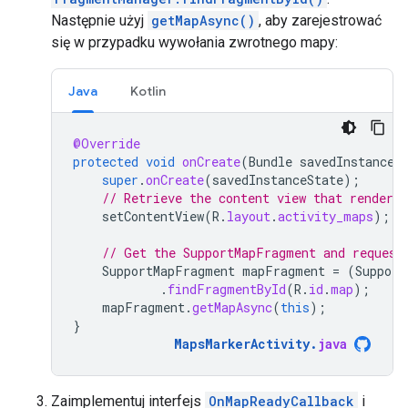
Następnie użyj
getMapAsync()
, aby zarejestrować
się w przypadku wywołania zwrotnego mapy:
Java
Kotlin
@Override
protected
void
onCreate
(
Bundle
savedInstanceS
super
.
onCreate
(
savedInstanceState
);
// Retrieve the content view that renders
setContentView
(
R
.
layout
.
activity_maps
);
// Get the SupportMapFragment and request
SupportMapFragment
mapFragment
=
(
Support
.
findFragmentById
(
R
.
id
.
map
);
mapFragment
.
getMapAsync
(
this
);
}
MapsMarkerActivity
.
java
Zaimplementuj interfejs
OnMapReadyCallback
i