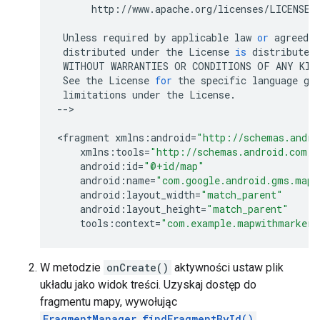
http
:
//
www
.
apache
.
org
/
licenses
/
LICENSE
-
Unless
required
by
applicable
law
or
agreed
t
distributed
under
the
License
is
distributed
WITHOUT
WARRANTIES
OR
CONDITIONS
OF
ANY
KIN
See
the
License
for
the
specific
language
go
limitations
under
the
License
.
--
>

<
fragment
xmlns
:
android
=
"http://schemas.andro
xmlns
:
tools
=
"http://schemas.android.com/t
android
:
id
=
"@+id/map"
android
:
name
=
"com.google.android.gms.maps
android
:
layout_width
=
"match_parent"
android
:
layout_height
=
"match_parent"
tools
:
context
=
"com.example.mapwithmarker.
W metodzie
onCreate()
aktywności ustaw plik
układu jako widok treści. Uzyskaj dostęp do
fragmentu mapy, wywołując
FragmentManager.findFragmentById()
.