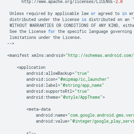
http
:
//
www
.
apache
.
org
/
licenses
/
LICENSE
-
2.0
Unless
required
by
applicable
law
or
agreed
to
in
wr
distributed
under
the
License
is
distributed
on
an
WITHOUT
WARRANTIES
OR
CONDITIONS
OF
ANY
KIND
,
eith
See
the
License
for
the
specific
language
governing
limitations
under
the
License
.
--
>

<
manifest
xmlns
:
android
=
"http://schemas.android.com/
<
application
android
:
allowBackup
=
"true"
android
:
icon
=
"@mipmap/ic_launcher"
android
:
label
=
"@string/app_name"
android
:
supportsRtl
=
"true"
android
:
theme
=
"@style/AppTheme"
>

<
meta
-
data
android
:
name
=
"com.google.android.gms.ver
android
:
value
=
"@integer/google_play_serv
<
!--