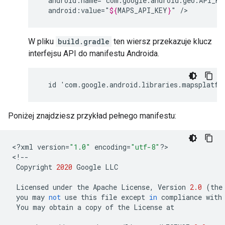
android:value="
${
MAPS_API_KEY
}
"
W pliku
build.gradle
ten wiersz przekazuje klucz
interfejsu API do manifestu Androida.
Poniżej znajdziesz przykład pełnego manifestu:
<
?
xml
version
=
"1.0"
encoding
=
"utf-8"
?
>

<
!--
Copyright
2020
Google
LLC
Licensed
under
the
Apache
License
,
Version
2.0
(
the
you
may
not
use
this
file
except
in
compliance
with
You
may
obtain
a
copy
of
the
License
at