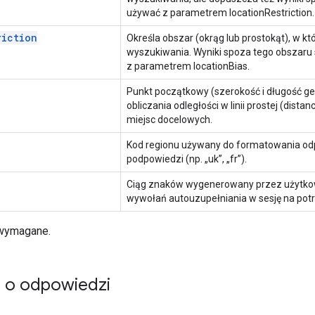
używać z parametrem locationRestriction.
riction
Określa obszar (okrąg lub prostokąt), w kt
wyszukiwania. Wyniki spoza tego obszaru
z parametrem locationBias.
Punkt początkowy (szerokość i długość g
obliczania odległości w linii prostej (dis
miejsc docelowych.
Kod regionu używany do formatowania od
podpowiedzi (np. „uk”, „fr”).
Ciąg znaków wygenerowany przez użytkown
wywołań autouzupełniania w sesję na potr
 wymagane.
e o odpowiedzi