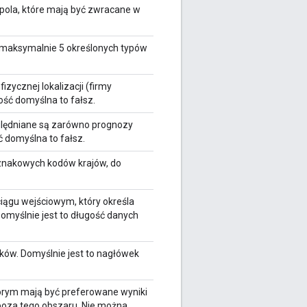
 pola, które mają być zwracane w
o maksymalnie 5 określonych typów
fizycznej lokalizacji (firmy
ość domyślna to fałsz.
zględniane są zarówno prognozy
ć domyślna to fałsz.
znakowych kodów krajów, do
ciągu wejściowym, który określa
omyślnie jest to długość danych
ków. Domyślnie jest to nagłówek
tórym mają być preferowane wyniki
poza tego obszaru. Nie można