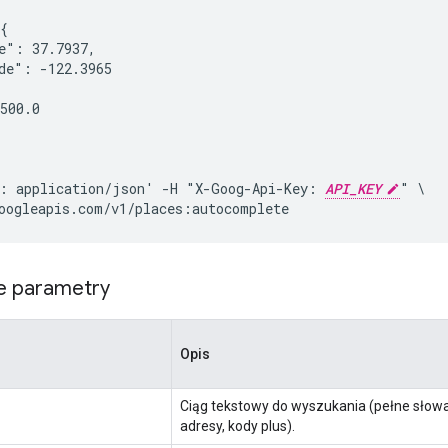
{

e": 37.7937,

de": -122.3965

500.0

: application/json' -H "X-Goog-Api-Key: 
API_KEY
" \

e parametry
Opis
Ciąg tekstowy do wyszukania (pełne słowa
adresy, kody plus).