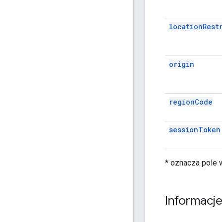
locationRest
origin
regionCode
sessionToken
* oznacza pole
Informacj