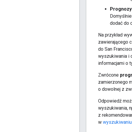
Prognozy 
Domyślnie 
dodać do 
Na przykład wyw
zawierającego c
do San Francisco
wyszukiwania i o
informacjami o t
Zwrócone
prog
zamierzonego m
o dowolnej z zw
Odpowiedź może
wyszukiwania, n
z rekomendowan
w
wyszukiwaniu