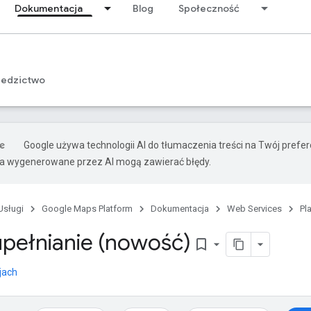
Dokumentacja
Blog
Społeczność
iedzictwo
Google używa technologii AI do tłumaczenia treści na Twój pref
ia wygenerowane przez AI mogą zawierać błędy.
Usługi
Google Maps Platform
Dokumentacja
Web Services
Pl
pełnianie (nowość)
bookmark_border
jach