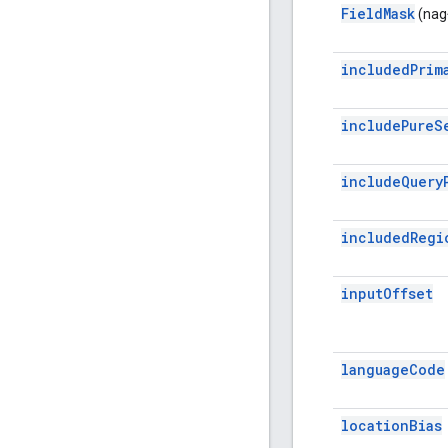
FieldMask
(nag
includedPrim
includePureS
includeQuery
includedRegi
inputOffset
languageCode
locationBias