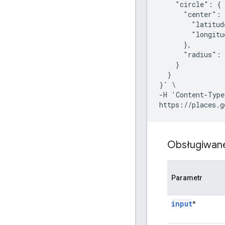
    "circle": {

      "center": 
        "latitud
        "longitu
      },

      "radius": 
    }

  }

}' \

-H 'Content-Type
Obsługiwan
Parametr
input
*