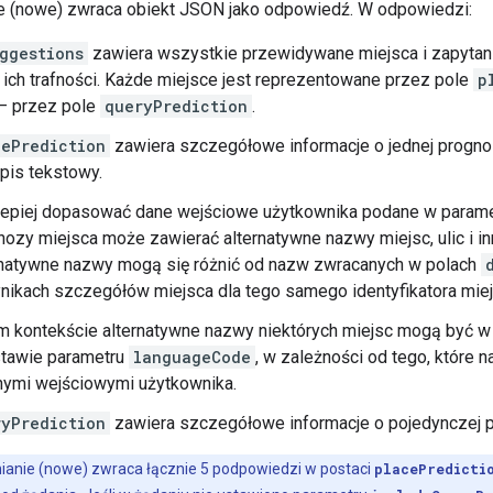
e (nowe) zwraca obiekt JSON jako odpowiedź. W odpowiedzi:
ggestions
zawiera wszystkie przewidywane miejsca i zapytania
ich trafności. Każde miejsce jest reprezentowane przez pole
p
 – przez pole
queryPrediction
.
cePrediction
zawiera szczegółowe informacje o jednej prognoz
opis tekstowy.
lepiej dopasować dane wejściowe użytkownika podane w param
nozy miejsca może zawierać alternatywne nazwy miejsc, ulic i i
rnatywne nazwy mogą się różnić od nazw zwracanych w polach
nikach szczegółów miejsca dla tego samego identyfikatora miej
m kontekście alternatywne nazwy niektórych miejsc mogą być w 
tawie parametru
languageCode
, w zależności od tego, które 
nymi wejściowymi użytkownika.
ryPrediction
zawiera szczegółowe informacje o pojedynczej p
anie (nowe) zwraca łącznie 5 podpowiedzi w postaci
placePredicti