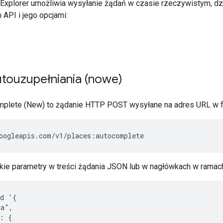
Explorer umożliwia wysyłanie żądań w czasie rzeczywistym, 
m API i jego opcjami:
utouzupełniania (nowe)
mplete (New) to żądanie HTTP POST wysyłane na adres URL w f
ie parametry w treści żądania JSON lub w nagłówkach w ramach
d '{

a",

: {
