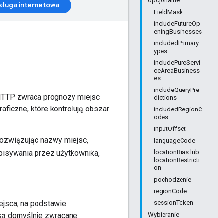
opcjonalne
sługa internetowa
FieldMask
includeFutureOp
eningBusinesses
includedPrimaryT
ypes
includePureServi
ceAreaBusiness
es
includeQueryPre
 HTTP zwraca prognozy miejsc
dictions
aficzne, które kontrolują obszar
includedRegionC
odes
inputOffset
rozwiązując nazwy miejsc,
languageCode
wpisywania przez użytkownika,
locationBias lub
locationRestricti
on
pochodzenie
regionCode
iejsca, na podstawie
sessionToken
są domyślnie zwracane.
Wybieranie