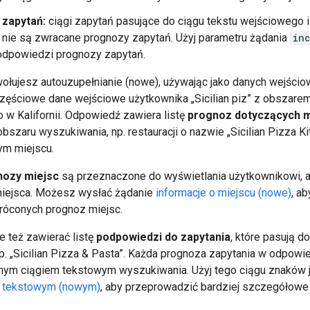
zapytań:
ciągi zapytań pasujące do ciągu tekstu wejściowego 
nie są zwracane prognozy zapytań. Użyj parametru żądania
in
odpowiedzi prognozy zapytań.
ołujesz autouzupełnianie (nowe), używając jako danych wejści
zęściowe dane wejściowe użytkownika „Sicilian piz” z obszar
 w Kalifornii. Odpowiedź zawiera listę
prognoz dotyczących m
bszaru wyszukiwania, np. restauracji o nazwie „Sicilian Pizza 
ym miejscu.
nozy miejsc
są przeznaczone do wyświetlania użytkownikowi, a
iejsca. Możesz wysłać żądanie
informacje o miejscu (nowe)
, a
róconych prognoz miejsc.
 też zawierać listę
podpowiedzi do zapytania
, które pasują d
p. „Sicilian Pizza & Pasta”. Każda prognoza zapytania w odpowi
ym ciągiem tekstowym wyszukiwania. Użyj tego ciągu znaków 
 tekstowym (nowym)
, aby przeprowadzić bardziej szczegółowe