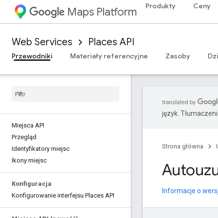
Produkty
Ceny
Maps Platform
Web Services
Places API
Przewodniki
Materiały referencyjne
Zasoby
Dz
język. Tłumaczen
Miejsca API
Przegląd
Strona główna
Identyfikatory miejsc
Ikony miejsc
Autouzu
Konfiguracja
Informacje o wers
Konfigurowanie interfejsu Places API