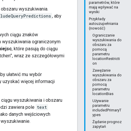
parametrów, które
mają wpływać na
i obszaru wyszukiwania.
wyniki
cludeQueryPredictions
, aby
Przykłady
autouzupełniania
(nowość)
owych ciągu znaków
Ograniczanie
wyszukiwania do
em wyszukiwania ograniczonym
obszaru za
iejsc
, które pasują do ciągu
pomocą
parametru
Kitchen”, wraz ze szczegółowymi
locationRestricti
on
Zawężanie
by ułatwić mu wybór
wyszukiwania do
obszaru za
by uzyskać więcej informacji
pomocą
parametru
locationBias
o ciągu wyszukiwania i obszaru
Używanie
parametru
edzi zawiera pole
text
includedPrimaryT
jako danych wejściowych
ypes
 wyszukiwanie.
Żądanie prognoz
zapytań