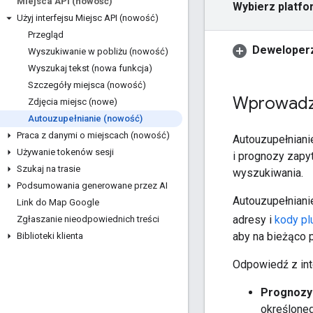
Miejsca API (nowość)
Wybierz platfo
Użyj interfejsu Miejsc API (nowość)
Przegląd
Deweloperz
Wyszukiwanie w pobliżu (nowość)
Wyszukaj tekst (nowa funkcja)
Szczegóły miejsca (nowość)
Wprowadz
Zdjęcia miejsc (nowe)
Autouzupełnianie (nowość)
Praca z danymi o miejscach (nowość)
Autouzupełniani
Używanie tokenów sesji
i prognozy zapyt
Szukaj na trasie
wyszukiwania.
Podsumowania generowane przez AI
Autouzupełniani
Link do Map Google
adresy i
kody pl
Zgłaszanie nieodpowiednich treści
aby na bieżąco 
Biblioteki klienta
Odpowiedź z int
Prognozy 
określone