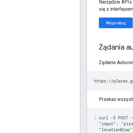
Narzędzie APIs 
się z interfejse
Wypróbuj
Żądania a
Żądanie Autoco
Przekaż wszystk
curl -X POST -
  "input": "pizz
  "locationBias"