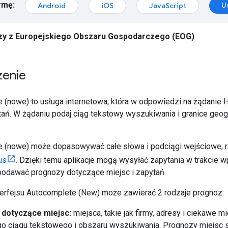
rmę:
U
Android
iOS
JavaScript
y z Europejskiego Obszaru Gospodarczego (EOG)
enie
e (nowe) to usługa internetowa, która w odpowiedzi na żądanie
ań. W żądaniu podaj ciąg tekstowy wyszukiwania i granice geogr
e (nowe) może dopasowywać całe słowa i podciągi wejściowe, 
us
. Dzięki temu aplikacje mogą wysyłać zapytania w trakcie 
podawać prognozy dotyczące miejsc i zapytań.
erfejsu Autocomplete (New) może zawierać 2 rodzaje prognoz:
dotyczące miejsc:
miejsca, takie jak firmy, adresy i ciekawe m
go ciągu tekstowego i obszaru wyszukiwania. Prognozy miejsc 