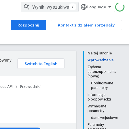
/
Rozpocznij
Kontakt z działem sprzedaży
Na tej stronie
erowany
Wprowadzenie
Żądania
autouzupełniania
(nowe)
Obsługiwane
aces API
Przewodniki
parametry
Informacje
o odpowiedzi
Wymagane
parametry
dane wejściowe
Parametry