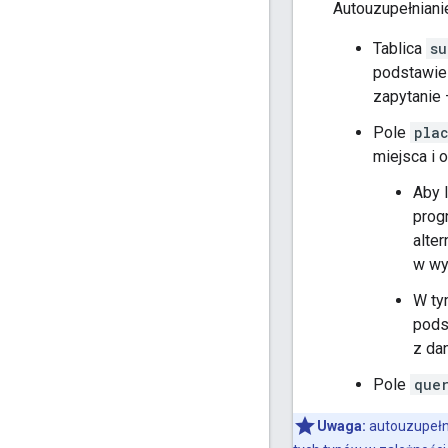
Autouzupełniani
Tablica
su
podstawie 
zapytanie
Pole
pla
miejsca i 
Aby 
prog
alte
w wy
W ty
pods
z da
Pole
que
Uwaga:
autouzupełni