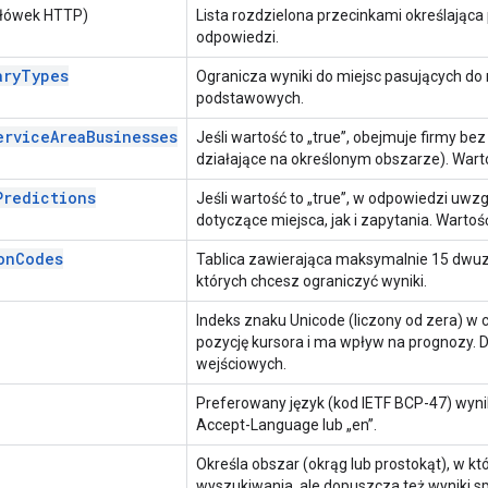
łówek HTTP)
Lista rozdzielona przecinkami określająca
odpowiedzi.
aryTypes
Ogranicza wyniki do miejsc pasujących d
podstawowych.
erviceAreaBusinesses
Jeśli wartość to „true”, obejmuje firmy bez 
działające na określonym obszarze). Wart
Predictions
Jeśli wartość to „true”, w odpowiedzi uw
dotyczące miejsca, jak i zapytania. Wartoś
onCodes
Tablica zawierająca maksymalnie 15 dwu
których chcesz ograniczyć wyniki.
Indeks znaku Unicode (liczony od zera) w 
pozycję kursora i ma wpływ na prognozy. D
wejściowych.
Preferowany język (kod IETF BCP-47) wyni
Accept-Language lub „en”.
Określa obszar (okrąg lub prostokąt), w k
wyszukiwania, ale dopuszcza też wyniki s