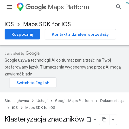
Maps Platform
iOS
Maps SDK for iOS
Rozpocznij
Kontakt z działem sprzedaży
Google używa technologii AI do tłumaczenia treści na Twój
preferowany język. Tłumaczenia wygenerowane przez AI mogą
zawierać błędy.
Strona główna
Usługi
Google Maps Platform
Dokumentacja
iOS
Maps SDK for iOS
Klasteryzacja znaczników
bookmark_border