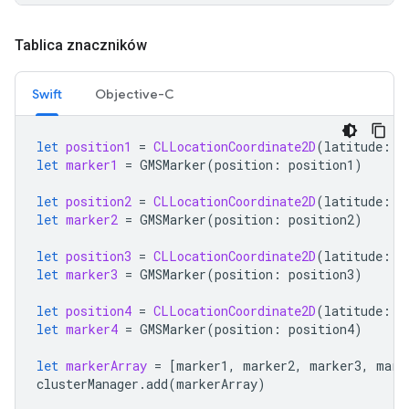
Tablica znaczników
Swift
Objective-C
let
position1
=
CLLocationCoordinate2D
(
latitude
:
4
let
marker1
=
GMSMarker
(
position
:
position1
)
let
position2
=
CLLocationCoordinate2D
(
latitude
:
4
let
marker2
=
GMSMarker
(
position
:
position2
)
let
position3
=
CLLocationCoordinate2D
(
latitude
:
4
let
marker3
=
GMSMarker
(
position
:
position3
)
let
position4
=
CLLocationCoordinate2D
(
latitude
:
4
let
marker4
=
GMSMarker
(
position
:
position4
)
let
markerArray
=
[
marker1
,
marker2
,
marker3
,
mark
clusterManager
.
add
(
markerArray
)