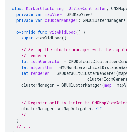
class
MarkerClustering
:
UIViewController
,
GMSMapVi
private
var
mapView
:
GMSMapView
!
private
var
clusterManager
:
GMUClusterManager
!
override
func
viewDidLoad
()
{
super
.
viewDidLoad
()
// Set up the cluster manager with the supplie
// renderer.
let
iconGenerator
=
GMUDefaultClusterIconGener
let
algorithm
=
GMUNonHierarchicalDistanceBase
let
renderer
=
GMUDefaultClusterRenderer
(
mapVi
clusterIconGenerat
clusterManager
=
GMUClusterManager
(
map
:
mapVie
// Register self to listen to GMSMapViewDelega
clusterManager
.
setMapDelegate
(
self
)
// ...
}
// ...