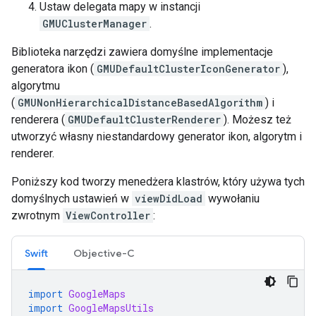
Ustaw delegata mapy w instancji
GMUClusterManager
.
Biblioteka narzędzi zawiera domyślne implementacje
generatora ikon (
GMUDefaultClusterIconGenerator
),
algorytmu
(
GMUNonHierarchicalDistanceBasedAlgorithm
) i
renderera (
GMUDefaultClusterRenderer
). Możesz też
utworzyć własny niestandardowy generator ikon, algorytm i
renderer.
Poniższy kod tworzy menedżera klastrów, który używa tych
domyślnych ustawień w
viewDidLoad
wywołaniu
zwrotnym
ViewController
:
Swift
Objective-C
import
GoogleMaps
import
GoogleMapsUtils