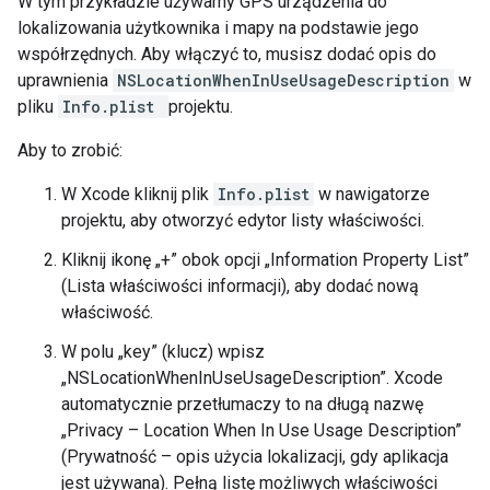
W tym przykładzie używamy GPS urządzenia do
lokalizowania użytkownika i mapy na podstawie jego
współrzędnych. Aby włączyć to, musisz dodać opis do
uprawnienia
NSLocationWhenInUseUsageDescription
w
pliku
Info.plist
projektu.
Aby to zrobić:
W Xcode kliknij plik
Info.plist
w nawigatorze
projektu, aby otworzyć edytor listy właściwości.
Kliknij ikonę „+” obok opcji „Information Property List”
(Lista właściwości informacji), aby dodać nową
właściwość.
W polu „key” (klucz) wpisz
„NSLocationWhenInUseUsageDescription”. Xcode
automatycznie przetłumaczy to na długą nazwę
„Privacy – Location When In Use Usage Description”
(Prywatność – opis użycia lokalizacji, gdy aplikacja
jest używana). Pełną listę możliwych właściwości