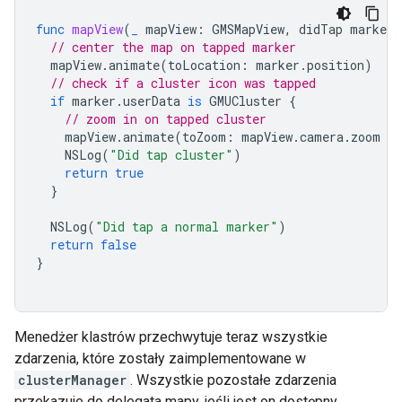
func
mapView
(
_
mapView
:
GMSMapView
,
didTap
marker
:
// center the map on tapped marker
mapView
.
animate
(
toLocation
:
marker
.
position
)
// check if a cluster icon was tapped
if
marker
.
userData
is
GMUCluster
{
// zoom in on tapped cluster
mapView
.
animate
(
toZoom
:
mapView
.
camera
.
zoom
+
NSLog
(
"Did tap cluster"
)
return
true
}
NSLog
(
"Did tap a normal marker"
)
return
false
}
Menedżer klastrów przechwytuje teraz wszystkie
zdarzenia, które zostały zaimplementowane w
clusterManager
. Wszystkie pozostałe zdarzenia
przekazuje do delegata mapy, jeśli jest on dostępny.