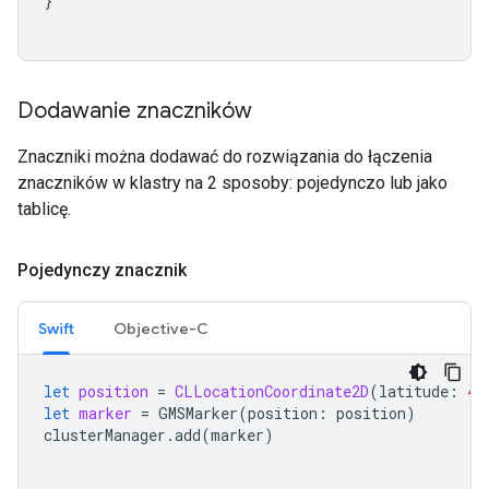
}
Dodawanie znaczników
Znaczniki można dodawać do rozwiązania do łączenia
znaczników w klastry na 2 sposoby: pojedynczo lub jako
tablicę.
Pojedynczy znacznik
Swift
Objective-C
let
position
=
CLLocationCoordinate2D
(
latitude
:
47
let
marker
=
GMSMarker
(
position
:
position
)
clusterManager
.
add
(
marker
)