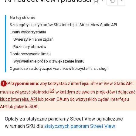
bookmark_border
Na tej stronie
Szczegóły i ceny kodów SKU interfejsu Street View Static API
Limity wykorzystania
Uwierzytelnianie żądań
Rozmiary obrazów
Dostosowywanie limitu
Wyświetlanie próśb o zwiększenie limitu
Ograniczenia dotyczące warunków korzystania z usługi
Przypomnienie:
aby korzystać z interfejsu Street View Static API,
musisz
włączyć płatności
w każdym ze swoich projektów i dołączać
klucz interfejsu API
lub token OAuth do wszystkich żądań interfejsu
API lub pakietu SDK.
Opłaty za statyczne panoramy Street View są naliczane
w ramach SKU dla
statycznych panoram Street View
.