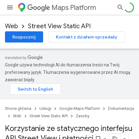
Maps Platform
Web
Street View Static API
Rozpocznij
Kontakt z działem sprzedaży
Google używa technologii AI do tłumaczenia treści na Twój
preferowany język. Tłumaczenia wygenerowane przez AI mogą
zawierać błędy.
Strona główna
Usługi
Google Maps Platform
Dokumentacja
Web
Street View Static API
Zasoby
Korzystanie ze statycznego interfejsu
API Street View i płatności