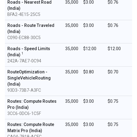
Roads - Nearest Road
35,000
$3.00
$0.76
(India)
BFA2-4E15-25C5
Roads - Route Traveled
35,000
$3.00
$0.76
(India)
C090-EC88-30C5
Roads - Speed Limits
35,000
$12.00
$12.00
1
(India)
242A-7AE7-0C94
RouteOptimization -
35,000
$0.80
$0.70
SingleVehicleRouting
(India)
93D3-73B7-A3FC
Routes: Compute Routes
35,000
$3.00
$0.75
Pro (India)
3CC6-0DC6-1C5F
Routes: Compute Route
35,000
$3.00
$0.75
Matrix Pro (India)
CA04-7918-ACFC