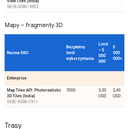
View Tiles (India)
5B1B-D58C-99E2
Mapy – fragmenty 3D
Limit
Bezpłatny
5
– 5
Nazwa SKU
limit
000
000
wykorzystania
000+
000
Enterprise
Map Tiles API: Photorealistic
7000
3,30
2,40
3D Tiles (India)
USD
USD
592E-920B-C911
Trasy