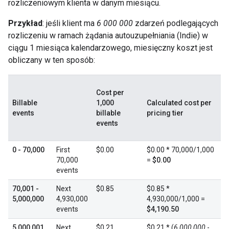
rozliczeniowym klienta w danym miesiącu.
Przykład
: jeśli klient ma
6 000 000
zdarzeń podlegających
rozliczeniu w ramach żądania autouzupełniania (Indie) w
ciągu 1 miesiąca kalendarzowego, miesięczny koszt jest
obliczany w ten sposób:
Cost per
Billable
1,000
Calculated cost per
events
billable
pricing tier
events
0 - 70,000
First
$0.00
$0.00 * 70,000/1,000
70,000
=
$0.00
events
70,001 -
Next
$0.85
$0.85 *
5,000,000
4,930,000
4,930,000/1,000 =
events
$4,190.50
5,000,001
Next
$0.21
$0.21 * (
6,000,000
-