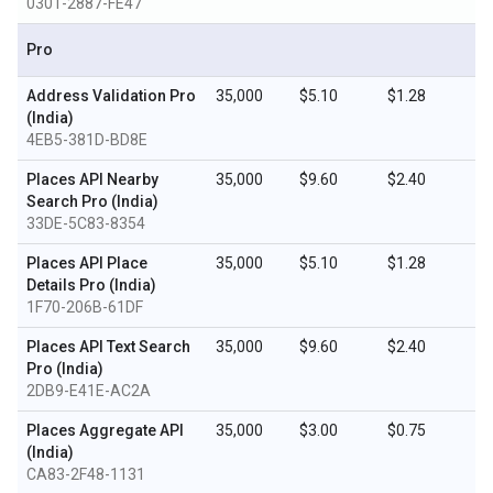
0301-2887-FE47
Pro
Address Validation Pro
35,000
$5.10
$1.28
(India)
4EB5-381D-BD8E
Places API Nearby
35,000
$9.60
$2.40
Search Pro (India)
33DE-5C83-8354
Places API Place
35,000
$5.10
$1.28
Details Pro (India)
1F70-206B-61DF
Places API Text Search
35,000
$9.60
$2.40
Pro (India)
2DB9-E41E-AC2A
Places Aggregate API
35,000
$3.00
$0.75
(India)
CA83-2F48-1131