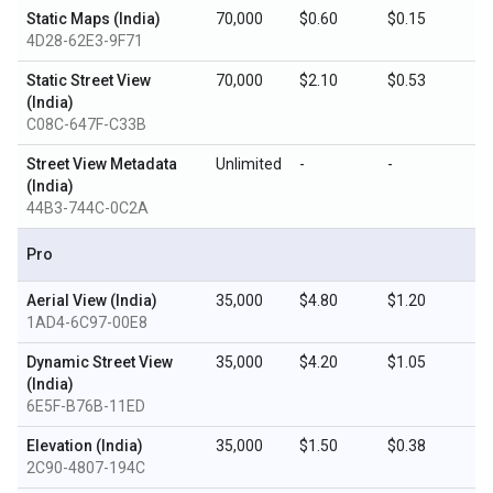
Static Maps (India)
70,000
$0.60
$0.15
4D28-62E3-9F71
Static Street View
70,000
$2.10
$0.53
(India)
C08C-647F-C33B
Street View Metadata
Unlimited
-
-
(India)
44B3-744C-0C2A
Pro
Aerial View (India)
35,000
$4.80
$1.20
1AD4-6C97-00E8
Dynamic Street View
35,000
$4.20
$1.05
(India)
6E5F-B76B-11ED
Elevation (India)
35,000
$1.50
$0.38
2C90-4807-194C