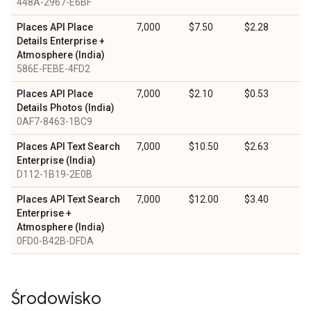
448A-2967-E6BF
Places API Place
7,000
$7.50
$2.28
Details Enterprise +
Atmosphere (India)
586E-FEBE-4FD2
Places API Place
7,000
$2.10
$0.53
Details Photos (India)
0AF7-8463-1BC9
Places API Text Search
7,000
$10.50
$2.63
Enterprise (India)
D112-1B19-2E0B
Places API Text Search
7,000
$12.00
$3.40
Enterprise +
Atmosphere (India)
0FD0-B42B-DFDA
Środowisko