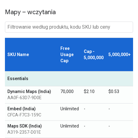
Mapy – wczytania
Free
Cap -
SKU Name
Usage
5,000,000+
5,000,000
Cap
Essentials
Dynamic Maps (India)
70,000
$2.10
$0.53
AA0F-63D7-9D0E
Embed (India)
Unlimited
-
-
CFCA-F7C3-159C
Maps SDK (India)
Unlimited
-
-
A319-2357-D01E