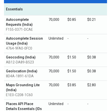
Essentials
Autocomplete
70,000
$0.85
$0.21
Requests (India)
F155-0371-DCAE
Autocomplete Session
Unlimited
-
-
Usage (India)
4764-9FA0-0FC0
Geocoding (India)
70,000
$1.50
$0.38
AB12-DA89-B523
Geolocation (India)
70,000
$1.50
$0.38
8D4A-1891-61DA
Maps Grounding Lite
70,000
$3.85
$2.80
(India)
E1E0-C208-1C60
Places API Place
Unlimited
-
-
Details Essentials (IDs