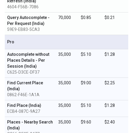
Refresh (India)
4604-F56B-7086
Query Autocomplete -
70,000
$0.85
$0.21
Per Request (India)
59E9-EB83-5CA3
Pro
Autocomplete without
35,000
$5.10
$1.28
Places Details - Per
Session (India)
C625-D3CE-DF37
Find Current Place
35,000
$9.00
$2.25
(India)
0862-F46E-1A1A
Find Place (India)
35,000
$5.10
$1.28
ECB4-087C-9A27
Places - Nearby Search
35,000
$9.60
$2.40
(India)