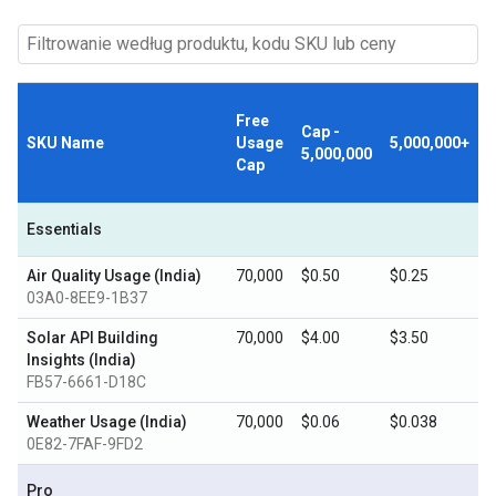
Free
Cap -
SKU Name
Usage
5,000,000+
5,000,000
Cap
Essentials
Air Quality Usage (India)
70,000
$0.50
$0.25
03A0-8EE9-1B37
Solar API Building
70,000
$4.00
$3.50
Insights (India)
FB57-6661-D18C
Weather Usage (India)
70,000
$0.06
$0.038
0E82-7FAF-9FD2
Pro