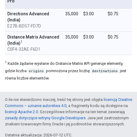
Pro
Directions Advanced
35,000
$3.00
$0.75
(India)
E27B-BD57-FD7D
Distance Matrix Advanced
35,000
$3.00
$0.75
1
(India)
C0F4-32AE-F6D1
1
Każde żądanie wysłane do Distance Matrix API generuje elementy,
gdzie liczba
origins
pomnożona przez liczbę
destinations
jest
równa liczbie elementów.
O ile nie stwierdzono inaczej, treść tej strony jest objęta
licencją Creative
Commons – uznanie autorstwa 4.0
, a fragmenty kodu są dostępne na
licencji Apache 2.0
. Szczegółowe informacje na ten temat zawierają
zasady dotyczące witryny Google Developers
. Java jest zastrzeżonym
znakiem towarowym firmy Oracle i jej podmiotów stowarzyszonych.
Ostatnia aktualizacja: 2026-07-12 UTC.