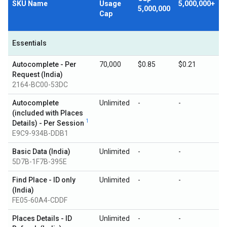
SKU Name
Usage
5,000,000+
5,000,000
Cap
Essentials
Autocomplete - Per
70,000
$0.85
$0.21
Request (India)
2164-BC00-53DC
Autocomplete
Unlimited
-
-
(included with Places
1
Details) - Per Session
E9C9-934B-DDB1
Basic Data (India)
Unlimited
-
-
5D7B-1F7B-395E
Find Place - ID only
Unlimited
-
-
(India)
FE05-60A4-CDDF
Places Details - ID
Unlimited
-
-