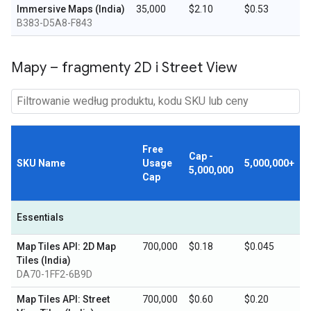
Immersive Maps (India)
35,000
$2.10
$0.53
B383-D5A8-F843
Mapy – fragmenty 2D i Street View
Free
Cap -
SKU Name
Usage
5,000,000+
5,000,000
Cap
Essentials
Map Tiles API: 2D Map
700,000
$0.18
$0.045
Tiles (India)
DA70-1FF2-6B9D
Map Tiles API: Street
700,000
$0.60
$0.20