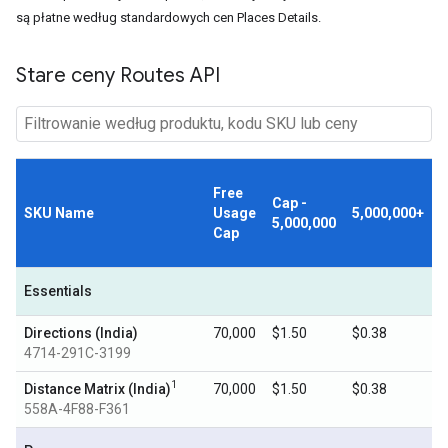
są płatne według standardowych cen Places Details.
Stare ceny Routes API
Free
Cap -
SKU Name
Usage
5,000,000+
5,000,000
Cap
Essentials
Directions (India)
70,000
$1.50
$0.38
4714-291C-3199
1
Distance Matrix (India)
70,000
$1.50
$0.38
558A-4F88-F361