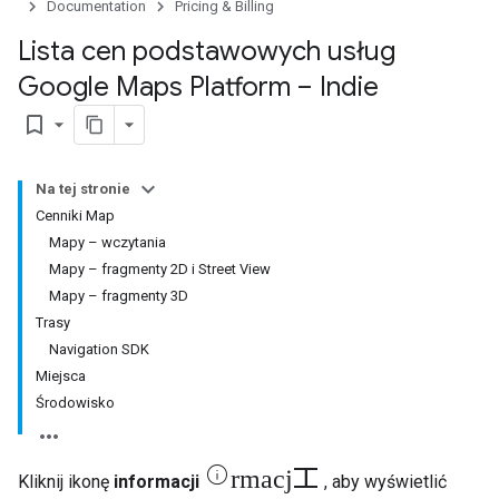
Documentation
Pricing & Billing
Lista cen podstawowych usług
Google Maps Platform – Indie
bookmark_border
Na tej stronie
Cenniki Map
Mapy – wczytania
Mapy – fragmenty 2D i Street View
Mapy – fragmenty 3D
Trasy
Navigation SDK
Miejsca
Środowisko
informacji
Kliknij ikonę
informacji
, aby wyświetlić