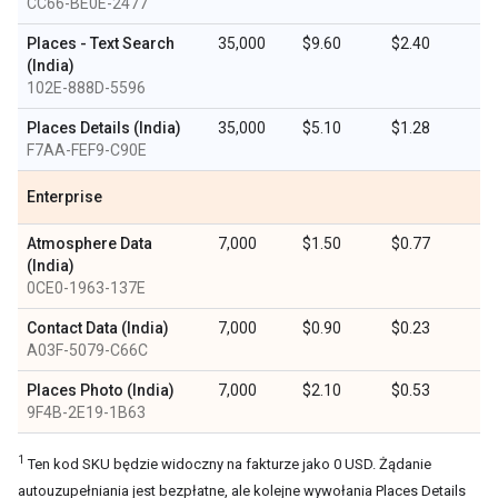
CC66-BE0E-2477
Places - Text Search
35,000
$9.60
$2.40
(India)
102E-888D-5596
Places Details (India)
35,000
$5.10
$1.28
F7AA-FEF9-C90E
Enterprise
Atmosphere Data
7,000
$1.50
$0.77
(India)
0CE0-1963-137E
Contact Data (India)
7,000
$0.90
$0.23
A03F-5079-C66C
Places Photo (India)
7,000
$2.10
$0.53
9F4B-2E19-1B63
1
Ten kod SKU będzie widoczny na fakturze jako 0 USD. Żądanie
autouzupełniania jest bezpłatne, ale kolejne wywołania Places Details