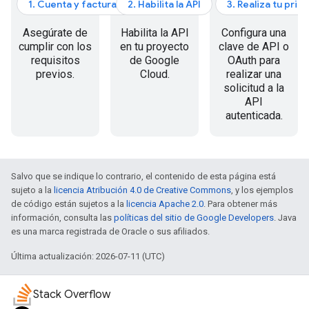
1. Cuenta y facturación
2. Habilita la API
3. Realiza tu prim
Asegúrate de
Habilita la API
Configura una
cumplir con los
en tu proyecto
clave de API o
requisitos
de Google
OAuth para
previos.
Cloud.
realizar una
solicitud a la
API
autenticada.
Salvo que se indique lo contrario, el contenido de esta página está
sujeto a la
licencia Atribución 4.0 de Creative Commons
, y los ejemplos
de código están sujetos a la
licencia Apache 2.0
. Para obtener más
información, consulta las
políticas del sitio de Google Developers
. Java
es una marca registrada de Oracle o sus afiliados.
Última actualización: 2026-07-11 (UTC)
Stack Overflow