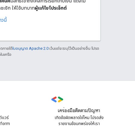
ทคนิค
มีสิทธิ์เข้าถึงเคสการเรียกเก็บเงิน แต่จะมี
ชะงัก ให้ใช้บทบาท
ผู้แก้ไขโปรเจ็กต์
าวนี้
าตภายใต้
ใบอนุญาต Apache 2.0
เว้นแต่จะระบุไว้เป็นอย่างอื่น โปรด
ในเครือ
เครื่องมือติดตามปัญหา
์แวร์
เกิดข้อผิดพลาดใช่ไหม โปรดส่ง
atform
รายงานข้อบกพร่องให้เรา