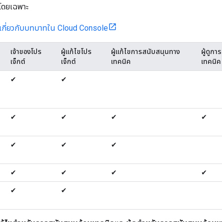
้นโดยเฉพาะ
ติมเกี่ยวกับบทบาทใน Cloud Console
เจ้าของโปร
ผู้แก้ไขโปร
ผู้แก้ไขการสนับสนุนทาง
ผู้ดูก
เจ็กต์
เจ็กต์
เทคนิค
เทคนิค
✔
✔
✔
✔
✔
✔
✔
✔
✔
✔
✔
✔
✔
✔
✔