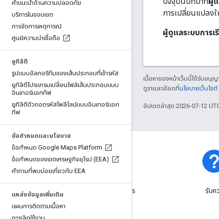
ปัจจุบันบทบาท
ผู้
คำแนะนำด้านความปลอดภัย
การเปลี่ยนแปลงใน
บริการในขอบเขต
การจัดการเหตุการณ์
ผู้ดูแลระบบการเร
ศูนย์ความน่าเชื่อถือ
ยูทิลิตี
รูปแบบอัลกอริทึมของเส้นประกอบที่เข้ารหัส
เนื้อหาของหน้าเว็บนี้ได้รับอนุ
ยูทิลิตีโปรแกรมเปลี่ยนไฟล์เส้นประกอบแบบ
ดูรายละเอียดที่
นโยบายเว็บไซต
อินเทอร์แอกทีฟ
ยูทิลิตีตัวถอดรหัสโพลีไลน์แบบอินเทอร์แอก
อัปเดตล่าสุด 2026-07-12 UT
ทีฟ
ข้อกำหนดและนโยบาย
ข้อกำหนด Google Maps Platform
ข้อกำหนดของเขตเศรษฐกิจยุโรป (EEA)
คำถามที่พบบ่อยเกี่ยวกับ EEA
สถานะแพลตฟอร์ม
ดูข้อมูลเกี่ยวกับเหตุการณ์และการ
รับค
แหล่งข้อมูลเพิ่มเติม
หยุดทำงานของแพลตฟอร์ม
แผนการติดตามเนื้อหา
การเลิกใช้งาน