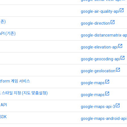
google-air-quality-api
기존)
google-direction
 API (기존)
google-distancematrix-ap
google-elevation-api
google-geocoding-api
google-geolocation
latform 게임 서비스
google-maps
 스타일 지정 (지도 맞춤설정)
google-maps
 API
google-maps-api-3
 SDK
google-maps-android-api