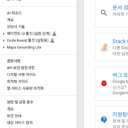
문서 
search
AI 리소스
자세한 
개요
상담사 기술
에이전트 UI 툴킷 (실험 단계)
Stac
Code Assist 툴킷 (실험용)
Maps Grounding Lite
다른 Go
대한 답
권장사항
API 보안 권장사항
버그 또
디지털 서명 가이드
bug_report
Google
최적화 가이드
신가요?
웹 서비스 사용량 최적화
Googl
보안 및 규정 준수
개요
지원팀
보안 안내
contact_support
문제 및 
대상 서비스 범위
직접 문