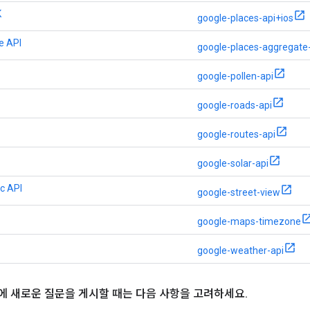
K
google-places-api+ios
e API
google-places-aggregate
google-pollen-api
google-roads-api
google-routes-api
google-solar-api
ic API
google-street-view
google-maps-timezone
google-weather-api
flow에 새로운 질문을 게시할 때는 다음 사항을 고려하세요
.