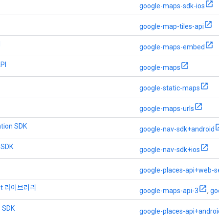
google-maps-sdk-ios
google-map-tiles-api
I
google-maps-embed
PI
google-maps
google-static-maps
google-maps-urls
tion SDK
google-nav-sdk+android
 SDK
google-nav-sdk+ios
google-places-api+web-s
ript 라이브러리
google-maps-api-3
,
go
s SDK
google-places-api+androi