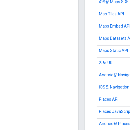
iOS용 Maps SDK
Map Tiles API
Maps Embed AP
Maps Datasets A
Maps Static API
지도 URL
Android용 Naviga
iOS용 Navigation
Places API
Places JavaSc
Android용 Place