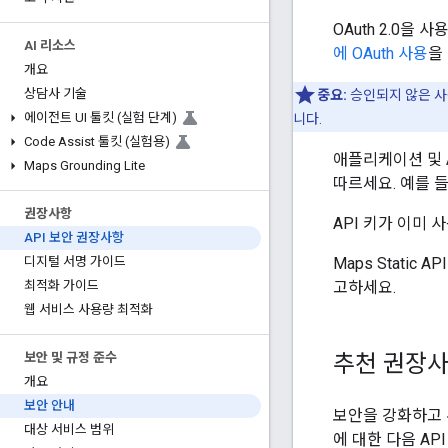
OAuth 2.0을 
AI 리소스
에 OAuth 사용
을
개요
상담사 기술
중요:
승인되지 않은 사
에이전트 UI 툴킷 (실험 단계)
니다.
Code Assist 툴킷 (실험용)
애플리케이션 및 A
Maps Grounding Lite
따르세요. 예를 
권장사항
API 키가 이미 
API 보안 권장사항
Maps Static 
디지털 서명 가이드
고하세요.
최적화 가이드
웹 서비스 사용량 최적화
추천 권장
보안 및 규정 준수
개요
보안 안내
보안을 강화하고 무
대상 서비스 범위
에 대한 다음 AP