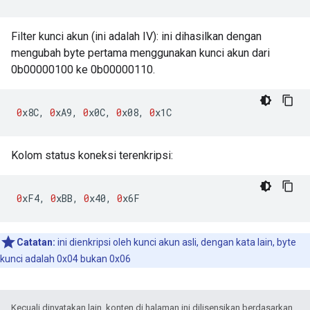
Filter kunci akun (ini adalah IV): ini dihasilkan dengan
mengubah byte pertama menggunakan kunci akun dari
0b00000100 ke 0b00000110.
0
x8C
,
0
xA9
,
0
x0C
,
0
x08
,
0
x1C
Kolom status koneksi terenkripsi:
0
xF4
,
0
xBB
,
0
x40
,
0
x6F
Catatan:
ini dienkripsi oleh kunci akun asli, dengan kata lain, byte
kunci adalah 0x04 bukan 0x06
Kecuali dinyatakan lain, konten di halaman ini dilisensikan berdasarkan