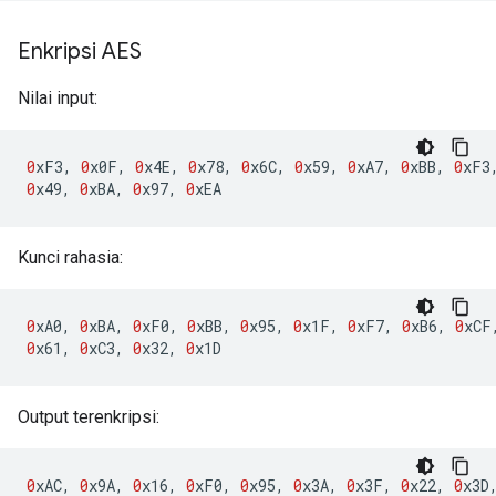
Enkripsi AES
Nilai input:
0
xF3
,
0
x0F
,
0
x4E
,
0
x78
,
0
x6C
,
0
x59
,
0
xA7
,
0
xBB
,
0
xF3
0
x49
,
0
xBA
,
0
x97
,
0
xEA
Kunci rahasia:
0
xA0
,
0
xBA
,
0
xF0
,
0
xBB
,
0
x95
,
0
x1F
,
0
xF7
,
0
xB6
,
0
xCF
0
x61
,
0
xC3
,
0
x32
,
0
x1D
Output terenkripsi:
0
xAC
,
0
x9A
,
0
x16
,
0
xF0
,
0
x95
,
0
x3A
,
0
x3F
,
0
x22
,
0
x3D