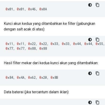
0
x01
,
0
x01
,
0
x46
,
0
x0A
Kunci akun kedua yang ditambahkan ke filter (gabungkan
dengan salt acak di atas):
0
x11
,
0
x11
,
0
x22
,
0
x22
,
0
x33
,
0
x33
,
0
x44
,
0
x44
,
0
x55
,
0
x77
,
0
x77
,
0
x88
,
0
x88
Hasil filter mekar dari kedua kunci akun yang ditambahkan:
0
x84
,
0
x4A
,
0
x62
,
0
x20
,
0
x8B
Data baterai (jika tercantum dalam iklan):