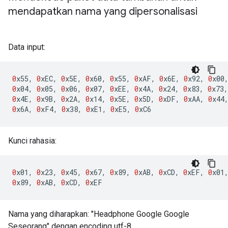
mendapatkan nama yang dipersonalisasi
Data input:
0
x55
,
0
xEC
,
0
x5E
,
0
x60
,
0
x55
,
0
xAF
,
0
x6E
,
0
x92
,
0
x00
0
x04
,
0
x05
,
0
x06
,
0
x07
,
0
xEE
,
0
x4A
,
0
x24
,
0
x83
,
0
x73
,
0
x4E
,
0
x9B
,
0
x2A
,
0
x14
,
0
x5E
,
0
x5D
,
0
xDF
,
0
xAA
,
0
x44
0
x6A
,
0
xF4
,
0
x38
,
0
xE1
,
0
xE5
,
0
xC6
Kunci rahasia:
0
x01
,
0
x23
,
0
x45
,
0
x67
,
0
x89
,
0
xAB
,
0
xCD
,
0
xEF
,
0
x01
0
x89
,
0
xAB
,
0
xCD
,
0
xEF
Nama yang diharapkan: "Headphone Google Google
Seseorang" dengan encoding utf-8