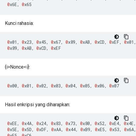
0
x6E
,
0
x65
Kunci rahasia:
0
x01
,
0
x23
,
0
x45
,
0
x67
,
0
x89
,
0
xAB
,
0
xCD
,
0
xEF
,
0
x01
0
x89
,
0
xAB
,
0
xCD
,
0
xEF
{i>Nonce<i}:
0
x00
,
0
x01
,
0
x02
,
0
x03
,
0
x04
,
0
x05
,
0
x06
,
0
x07
Hasil enkripsi yang diharapkan:
0
xEE
,
0
x4A
,
0
x24
,
0
x83
,
0
x73
,
0
x80
,
0
x52
,
0
xE4
,
0
x4E
,
0
x5E
,
0
x5D
,
0
xDF
,
0
xAA
,
0
x44
,
0
xB9
,
0
xE5
,
0
x53
,
0
x6A
0
xE5
,
0
xC6