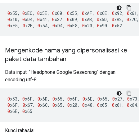
0
x55
,
0
xEC
,
0
x5E
,
0
x60
,
0
x55
,
0
xAF
,
0
x6E
,
0
x92
,
0
x61
0
x10
,
0
xD4
,
0
x41
,
0
x37
,
0
x09
,
0
xAB
,
0
x5D
,
0
xA2
,
0
x7C
,
0
xF5
,
0
x2E
,
0
x5A
,
0
xD4
,
0
xE8
,
0
x20
,
0
x90
,
0
x52
Mengenkode nama yang dipersonalisasi ke
paket data tambahan
Data input: "Headphone Google Seseorang" dengan
encoding utf-8
0
x53
,
0
x6F
,
0
x6D
,
0
x65
,
0
x6F
,
0
x6E
,
0
x65
,
0
x27
,
0
x73
0
x6F
,
0
x67
,
0
x6C
,
0
x65
,
0
x20
,
0
x48
,
0
x65
,
0
x61
,
0
x64
0
x6E
,
0
x65
Kunci rahasia: