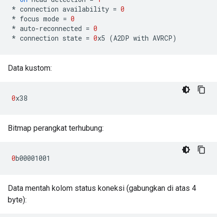
*
connection
availability
=
0
*
focus
mode
=
0
*
auto
-
reconnected
=
0
*
connection
state
=
0
x5
(
A2DP
with
AVRCP
)
Data kustom:
0
x38
Bitmap perangkat terhubung:
0
b00001001
Data mentah kolom status koneksi (gabungkan di atas 4
byte):