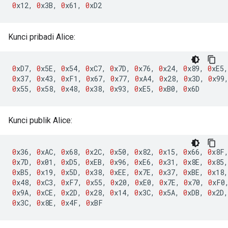
0
x12
,
0
x3B
,
0
x61
,
0
xD2
Kunci pribadi Alice:
0
xD7
,
0
x5E
,
0
x54
,
0
xC7
,
0
x7D
,
0
x76
,
0
x24
,
0
x89
,
0
xE5
,
0
x37
,
0
x43
,
0
xF1
,
0
x67
,
0
x77
,
0
xA4
,
0
x28
,
0
x3D
,
0
x99
0
x55
,
0
x58
,
0
x48
,
0
x38
,
0
x93
,
0
xE5
,
0
xB0
,
0
x6D
Kunci publik Alice:
0
x36
,
0
xAC
,
0
x68
,
0
x2C
,
0
x50
,
0
x82
,
0
x15
,
0
x66
,
0
x8F
0
x7D
,
0
x01
,
0
xD5
,
0
xEB
,
0
x96
,
0
xE6
,
0
x31
,
0
x8E
,
0
x85
,
0
xB5
,
0
x19
,
0
x5D
,
0
x38
,
0
xEE
,
0
x7E
,
0
x37
,
0
xBE
,
0
x18
,
0
x48
,
0
xC3
,
0
xF7
,
0
x55
,
0
x20
,
0
xE0
,
0
x7E
,
0
x70
,
0
xF0
0
x9A
,
0
xCE
,
0
x2D
,
0
x28
,
0
x14
,
0
x3C
,
0
x5A
,
0
xDB
,
0
x2D
,
0
x3C
,
0
x8E
,
0
x4F
,
0
xBF