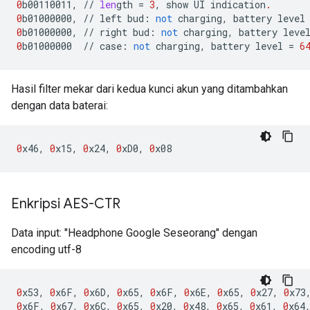
0
b00110011
,
//
len
gth
=
3
,
show
UI
indication
.
0
b01000000
,
//
left
bud
:
not
charging
,
battery
level
0
b01000000
,
//
right
bud
:
not
charging
,
battery
leve
0
b01000000
//
case
:
not
charging
,
battery
level
=
6
Hasil filter mekar dari kedua kunci akun yang ditambahkan
dengan data baterai:
0
x46
,
0
x15
,
0
x24
,
0
xD0
,
0
x08
Enkripsi AES-CTR
Data input: "Headphone Google Seseorang" dengan
encoding utf-8
0
x53
,
0
x6F
,
0
x6D
,
0
x65
,
0
x6F
,
0
x6E
,
0
x65
,
0
x27
,
0
x73
0
x6F
,
0
x67
,
0
x6C
,
0
x65
,
0
x20
,
0
x48
,
0
x65
,
0
x61
,
0
x64