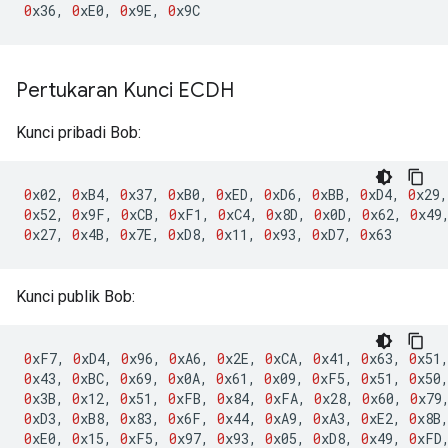
0
x36
,
0
xE0
,
0
x9E
,
0
x9C
Pertukaran Kunci ECDH
Kunci pribadi Bob:
0
x02
,
0
xB4
,
0
x37
,
0
xB0
,
0
xED
,
0
xD6
,
0
xBB
,
0
xD4
,
0
x29
,
0
x52
,
0
x9F
,
0
xCB
,
0
xF1
,
0
xC4
,
0
x8D
,
0
x0D
,
0
x62
,
0
x49
0
x27
,
0
x4B
,
0
x7E
,
0
xD8
,
0
x11
,
0
x93
,
0
xD7
,
0
x63
Kunci publik Bob:
0
xF7
,
0
xD4
,
0
x96
,
0
xA6
,
0
x2E
,
0
xCA
,
0
x41
,
0
x63
,
0
x51
0
x43
,
0
xBC
,
0
x69
,
0
x0A
,
0
x61
,
0
x09
,
0
xF5
,
0
x51
,
0
x50
0
x3B
,
0
x12
,
0
x51
,
0
xFB
,
0
x84
,
0
xFA
,
0
x28
,
0
x60
,
0
x79
0
xD3
,
0
xB8
,
0
x83
,
0
x6F
,
0
x44
,
0
xA9
,
0
xA3
,
0
xE2
,
0
x8B
0
xE0
,
0
x15
,
0
xF5
,
0
x97
,
0
x93
,
0
x05
,
0
xD8
,
0
x49
,
0
xFD