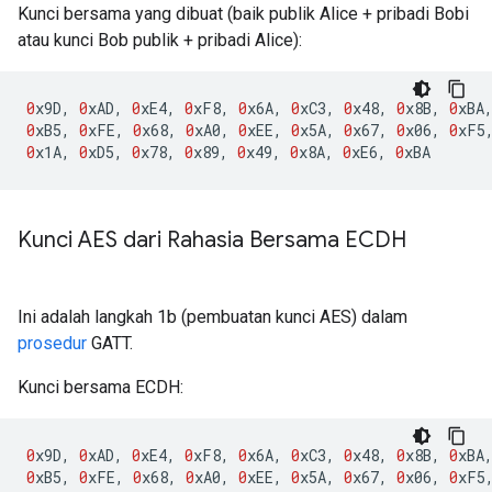
Kunci bersama yang dibuat (baik publik Alice + pribadi Bobi
atau kunci Bob publik + pribadi Alice):
0
x9D
,
0
xAD
,
0
xE4
,
0
xF8
,
0
x6A
,
0
xC3
,
0
x48
,
0
x8B
,
0
xBA
0
xB5
,
0
xFE
,
0
x68
,
0
xA0
,
0
xEE
,
0
x5A
,
0
x67
,
0
x06
,
0
xF5
0
x1A
,
0
xD5
,
0
x78
,
0
x89
,
0
x49
,
0
x8A
,
0
xE6
,
0
xBA
Kunci AES dari Rahasia Bersama ECDH
Ini adalah langkah 1b (pembuatan kunci AES) dalam
prosedur
GATT.
Kunci bersama ECDH:
0
x9D
,
0
xAD
,
0
xE4
,
0
xF8
,
0
x6A
,
0
xC3
,
0
x48
,
0
x8B
,
0
xBA
0
xB5
,
0
xFE
,
0
x68
,
0
xA0
,
0
xEE
,
0
x5A
,
0
x67
,
0
x06
,
0
xF5