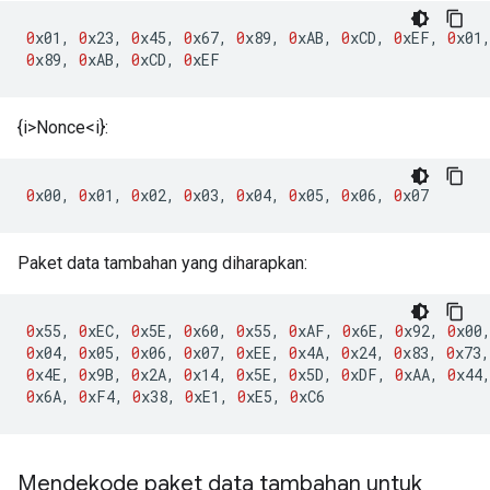
0
x01
,
0
x23
,
0
x45
,
0
x67
,
0
x89
,
0
xAB
,
0
xCD
,
0
xEF
,
0
x01
0
x89
,
0
xAB
,
0
xCD
,
0
xEF
{i>Nonce<i}:
0
x00
,
0
x01
,
0
x02
,
0
x03
,
0
x04
,
0
x05
,
0
x06
,
0
x07
Paket data tambahan yang diharapkan:
0
x55
,
0
xEC
,
0
x5E
,
0
x60
,
0
x55
,
0
xAF
,
0
x6E
,
0
x92
,
0
x00
0
x04
,
0
x05
,
0
x06
,
0
x07
,
0
xEE
,
0
x4A
,
0
x24
,
0
x83
,
0
x73
,
0
x4E
,
0
x9B
,
0
x2A
,
0
x14
,
0
x5E
,
0
x5D
,
0
xDF
,
0
xAA
,
0
x44
0
x6A
,
0
xF4
,
0
x38
,
0
xE1
,
0
xE5
,
0
xC6
Mendekode paket data tambahan untuk