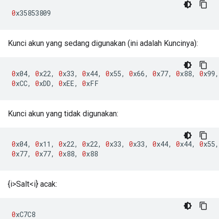
0
x35853809
Kunci akun yang sedang digunakan (ini adalah Kuncinya):
0
x04
,
0
x22
,
0
x33
,
0
x44
,
0
x55
,
0
x66
,
0
x77
,
0
x88
,
0
x99
,
0
xCC
,
0
xDD
,
0
xEE
,
0
xFF
Kunci akun yang tidak digunakan:
0
x04
,
0
x11
,
0
x22
,
0
x22
,
0
x33
,
0
x33
,
0
x44
,
0
x44
,
0
x55
,
0
x77
,
0
x77
,
0
x88
,
0
x88
{i>Salt<i} acak:
0
xC7C8