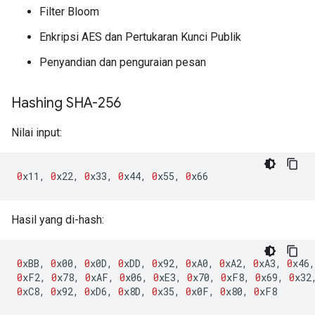
Filter Bloom
Enkripsi AES dan Pertukaran Kunci Publik
Penyandian dan penguraian pesan
Hashing SHA-256
Nilai input:
0
x11
,
0
x22
,
0
x33
,
0
x44
,
0
x55
,
0
x66
Hasil yang di-hash:
0
xBB
,
0
x00
,
0
x0D
,
0
xDD
,
0
x92
,
0
xA0
,
0
xA2
,
0
xA3
,
0
x46
,
0
xF2
,
0
x78
,
0
xAF
,
0
x06
,
0
xE3
,
0
x70
,
0
xF8
,
0
x69
,
0
x32
0
xC8
,
0
x92
,
0
xD6
,
0
x8D
,
0
x35
,
0
x0F
,
0
x80
,
0
xF8