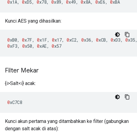
0
x1A
,
0
xD5
,
0
x78
,
0
x89
,
0
x49
,
0
x8A
,
0
xE6
,
0
xBA
Kunci AES yang dihasilkan:
0
xB0
,
0
x7F
,
0
x1F
,
0
x17
,
0
xC2
,
0
x36
,
0
xCB
,
0
xD3
,
0
x35
0
xF3
,
0
x50
,
0
xAE
,
0
x57
Filter Mekar
{i>Salt<i} acak:
0
xC7C8
Kunci akun pertama yang ditambahkan ke filter (gabungkan
dengan salt acak di atas):