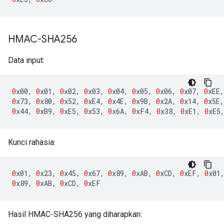
HMAC-SHA256
Data input:
0
x00
,
0
x01
,
0
x02
,
0
x03
,
0
x04
,
0
x05
,
0
x06
,
0
x07
,
0
xEE
,
0
x73
,
0
x80
,
0
x52
,
0
xE4
,
0
x4E
,
0
x9B
,
0
x2A
,
0
x14
,
0
x5E
,
0
x44
,
0
xB9
,
0
xE5
,
0
x53
,
0
x6A
,
0
xF4
,
0
x38
,
0
xE1
,
0
xE5
Kunci rahasia:
0
x01
,
0
x23
,
0
x45
,
0
x67
,
0
x89
,
0
xAB
,
0
xCD
,
0
xEF
,
0
x01
0
x89
,
0
xAB
,
0
xCD
,
0
xEF
Hasil HMAC-SHA256 yang diharapkan: