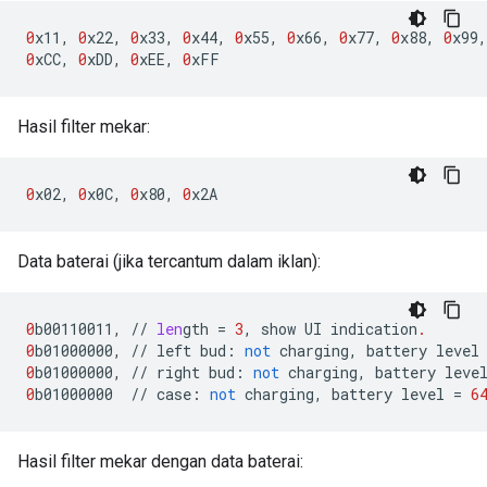
0
x11
,
0
x22
,
0
x33
,
0
x44
,
0
x55
,
0
x66
,
0
x77
,
0
x88
,
0
x99
,
0
xCC
,
0
xDD
,
0
xEE
,
0
xFF
Hasil filter mekar:
0
x02
,
0
x0C
,
0
x80
,
0
x2A
Data baterai (jika tercantum dalam iklan):
0
b00110011
,
//
len
gth
=
3
,
show
UI
indication
.
0
b01000000
,
//
left
bud
:
not
charging
,
battery
level
0
b01000000
,
//
right
bud
:
not
charging
,
battery
leve
0
b01000000
//
case
:
not
charging
,
battery
level
=
6
Hasil filter mekar dengan data baterai: