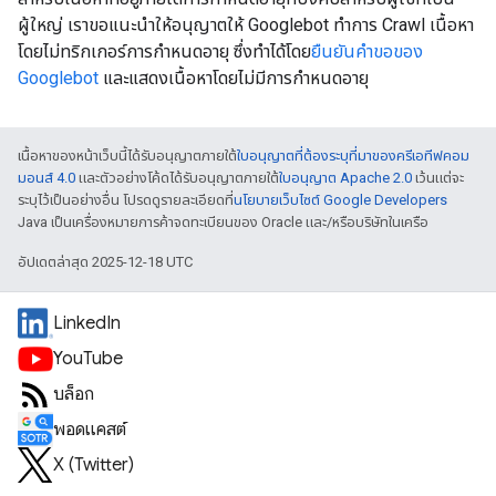
ผู้ใหญ่ เราขอแนะนําให้อนุญาตให้ Googlebot ทำการ Crawl เนื้อหา
โดยไม่ทริกเกอร์การกําหนดอายุ ซึ่งทำได้โดย
ยืนยันคําขอของ
Googlebot
และแสดงเนื้อหาโดยไม่มีการกำหนดอายุ
เนื้อหาของหน้าเว็บนี้ได้รับอนุญาตภายใต้
ใบอนุญาตที่ต้องระบุที่มาของครีเอทีฟคอม
มอนส์ 4.0
และตัวอย่างโค้ดได้รับอนุญาตภายใต้
ใบอนุญาต Apache 2.0
เว้นแต่จะ
ระบุไว้เป็นอย่างอื่น โปรดดูรายละเอียดที่
นโยบายเว็บไซต์ Google Developers
Java เป็นเครื่องหมายการค้าจดทะเบียนของ Oracle และ/หรือบริษัทในเครือ
อัปเดตล่าสุด 2025-12-18 UTC
LinkedIn
YouTube
บล็อก
พอดแคสต์
X (Twitter)