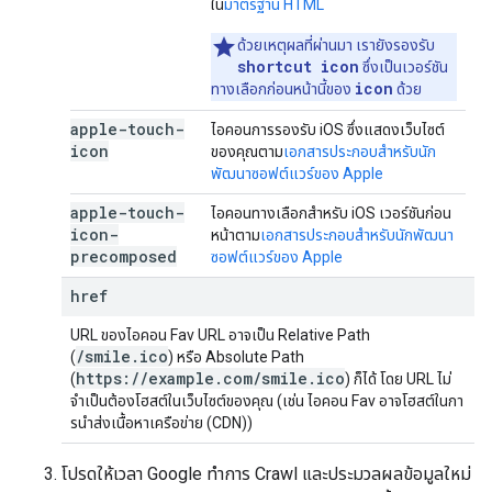
ใน
มาตรฐาน HTML
ด้วยเหตุผลที่ผ่านมา เรายังรองรับ
shortcut icon
ซึ่งเป็นเวอร์ชัน
icon
ทางเลือกก่อนหน้านี้ของ
ด้วย
apple-touch-
ไอคอนการรองรับ iOS ซึ่งแสดงเว็บไซต์
icon
ของคุณตาม
เอกสารประกอบสำหรับนัก
พัฒนาซอฟต์แวร์ของ Apple
apple-touch-
ไอคอนทางเลือกสำหรับ iOS เวอร์ชันก่อน
icon-
หน้าตาม
เอกสารประกอบสำหรับนักพัฒนา
precomposed
ซอฟต์แวร์ของ Apple
href
URL ของไอคอน Fav URL อาจเป็น Relative Path
/smile.ico
(
) หรือ Absolute Path
https://example.com/smile.ico
(
) ก็ได้ โดย URL ไม่
จำเป็นต้องโฮสต์ในเว็บไซต์ของคุณ (เช่น ไอคอน Fav อาจโฮสต์ในกา
รนําส่งเนื้อหาเครือข่าย (CDN))
โปรดให้เวลา Google ทำการ Crawl และประมวลผลข้อมูลใหม่