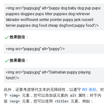
<img src="puppy.jpg" alt="
puppy dog baby dog pup pups
puppies doggies pups litter puppies dog retriever
labrador wolfhound setter pointer puppy jack russell
terrier puppies dog food cheap dogfood puppy food
"/>
效果较佳
：
<img src="puppy.jpg" alt="
puppy
"/>
效果最佳
：
<img src="puppy.jpg" alt="
Dalmatian puppy playing
fetch
"/>
此外，还要考虑替代文本的无障碍性，以遵守
W3 准则
。对
于
<img>
元素，您可以添加该元素的
alt
属性；对于内
嵌
<svg>
元素，您可以使用
<title>
元素。例如：