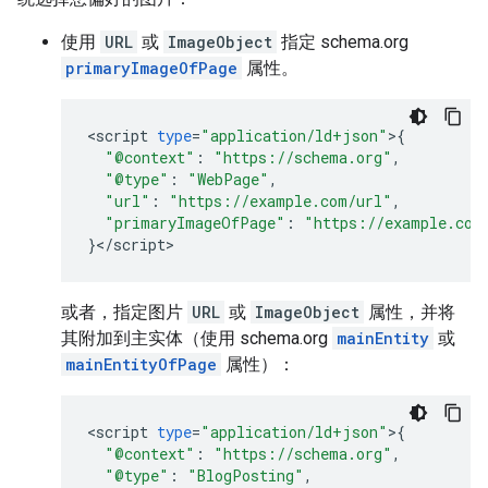
使用
URL
或
ImageObject
指定 schema.org
primaryImageOfPage
属性。
<
script
type
=
"application/ld+json"
>
{
"@context"
:
"https://schema.org"
,
"@type"
:
"WebPage"
,
"url"
:
"https://example.com/url"
,
"primaryImageOfPage"
:
"https://example.com
}
<
/
script
>
或者，指定图片
URL
或
ImageObject
属性，并将
其附加到主实体（使用 schema.org
mainEntity
或
mainEntityOfPage
属性）：
<
script
type
=
"application/ld+json"
>
{
"@context"
:
"https://schema.org"
,
"@type"
:
"BlogPosting"
,