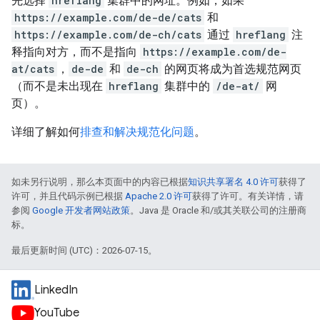
先选择
hreflang
集群中的网址。例如，如果
https://example.com/de-de/cats
和
https://example.com/de-ch/cats
通过
hreflang
注
释指向对方，而不是指向
https://example.com/de-
at/cats
，
de-de
和
de-ch
的网页将成为首选规范网页
（而不是未出现在
hreflang
集群中的
/de-at/
网
页）。
详细了解如何
排查和解决规范化问题
。
如未另行说明，那么本页面中的内容已根据
知识共享署名 4.0 许可
获得了
许可，并且代码示例已根据
Apache 2.0 许可
获得了许可。有关详情，请
参阅
Google 开发者网站政策
。Java 是 Oracle 和/或其关联公司的注册商
标。
最后更新时间 (UTC)：2026-07-15。
LinkedIn
YouTube