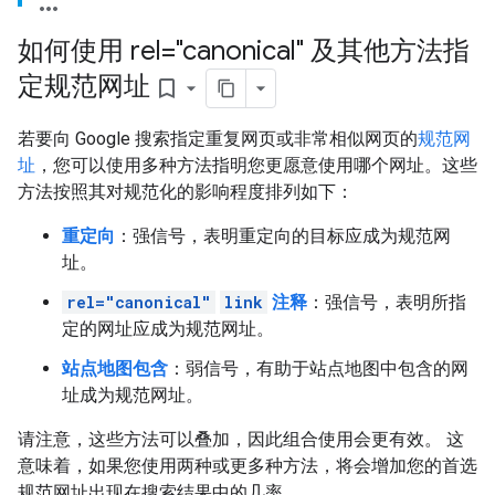
如何使用 rel="canonical" 及其他方法指
定规范网址
bookmark_border
若要向 Google 搜索指定重复网页或非常相似网页的
规范网
址
，您可以使用多种方法指明您更愿意使用哪个网址。这些
方法按照其对规范化的影响程度排列如下：
重定向
：强信号，表明重定向的目标应成为规范网
址。
rel="canonical"
link
注释
：强信号，表明所指
定的网址应成为规范网址。
站点地图包含
：弱信号，有助于站点地图中包含的网
址成为规范网址。
请注意，这些方法可以叠加，因此组合使用会更有效。 这
意味着，如果您使用两种或更多种方法，将会增加您的首选
规范网址出现在搜索结果中的几率。