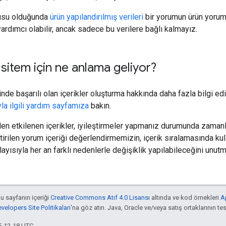
usu olduğunda
ürün yapılandırılmış verileri
bir yorumun ürün yorumu
rdımcı olabilir, ancak sadece bu verilere bağlı kalmayız.
sitem için ne anlama geliyor?
nde başarılı olan içerikler oluşturma hakkında daha fazla bilgi e
a ilgili yardım sayfamıza
bakın.
n etkilenen içerikler, iyileştirmeler yapmanız durumunda zamanla 
tirilen yorum içeriği değerlendirmemizin, içerik sıralamasında ku
layısıyla her an farklı nedenlerle değişiklik yapılabileceğini unutm
bu sayfanın içeriği
Creative Commons Atıf 4.0 Lisansı
altında ve kod örnekleri
A
elopers Site Politikaları
'na göz atın. Java, Oracle ve/veya satış ortaklarının tesc
5-12-18 UTC.