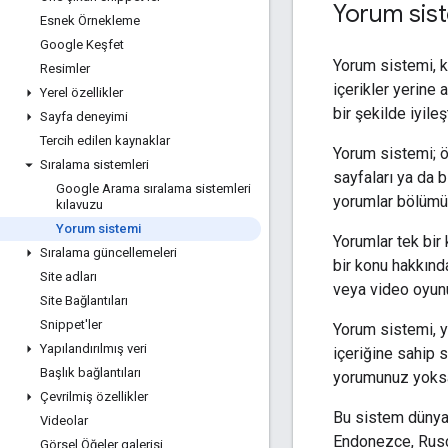
Yorum siste
Esnek Örnekleme
Google Keşfet
Yorum sistemi, k
Resimler
içerikler yerine
Yerel özellikler
bir şekilde iyileşti
Sayfa deneyimi
Tercih edilen kaynaklar
Yorum sistemi; ö
Sıralama sistemleri
sayfaları ya da b
Google Arama sıralama sistemleri
yorumlar bölümün
kılavuzu
Yorum sistemi
Yorumlar tek bir 
Sıralama güncellemeleri
bir konu hakkında
Site adları
veya video oyunu
Site Bağlantıları
Snippet'ler
Yorum sistemi, y
Yapılandırılmış veri
içeriğine sahip 
Başlık bağlantıları
yorumunuz yoksa 
Çevrilmiş özellikler
Bu sistem dünya g
Videolar
Endonezce, Rusç
Görsel Öğeler galerisi