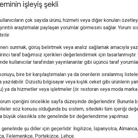
minin işleyiş şekli
ullanıcıların çok sayıda ürünü, hizmeti veya diğer konuları özetle
 ayrıntılı araştırmalar paylaşan yorumlar görmesini sağlar. Yorum s
rilir.
neri sunmak, görüş belirtmek veya analiz sağlamak amacıyla yazıla
irinci taraf bağımsız içerikleri değerlendirmek için tasarlanmıştı
de kullanıcılar tarafından yayınlananlar gibi üçüncü taraf yoruml
konuyu, bire bir karşılaştırmaları ya da önerilerin sıralanmış listele
 yazılabilir. Dizüstü bilgisayar veya kışlık ceket gibi ürünlerin yanı
) ya da hizmetler veya işletmeler (ör. restoran veya moda markası
orum içeriğini öncelikle sayfa düzeyinde değerlendirir. Bununla b
siteler söz konusu olduğunda bu sistem, sitedeki tüm içeriği değe
büyük olasılıkla site genelinde bir değerlendirme yapılmaz.
enelinde şu diller için geçerlidir: İngilizce, İspanyolca, Almanca
a, Felemenkçe, Portekizce, Lehçe.