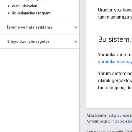
Web Hikayeleri
Ürünler söz kon
İlk Kullanıcılar Programı
tanımlamamıza ya
İzleme ve hata ayıklama
Bu sistem
,
Siteye özel yönergeler
Yorumlar sistemi
yorumlar yazmayl
Yorum sisteminde
olarak gerçekleş
biri olduğunu, do
Aksi belirtilmediği sürece 
Ayrıntılı bilgi için
Google Dev
Son güncelleme tarihi: 202