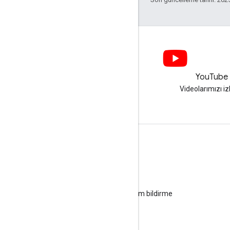
LinkedIn
YouTube
LinkedIn'de bize katılın
Videolarımızı iz
Destek alın
Yardım forumuna gidin
Ofis saatleri için soru gönderin
Spam, kimlik avı veya kötü amaçlı yazılım bildirme
Diğer destek kaynakları