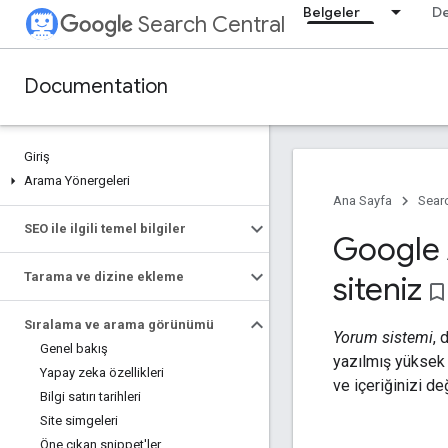
Belgeler
D
Search Central
Documentation
Giriş
Arama Yönergeleri
Ana Sayfa
Searc
SEO ile ilgili temel bilgiler
Google 
Tarama ve dizine ekleme
siteniz
bookmark_borde
Sıralama ve arama görünümü
Yorum sistemi
, 
Genel bakış
yazılmış yüksek k
Yapay zeka özellikleri
ve içeriğinizi de
Bilgi satırı tarihleri
Site simgeleri
Öne çıkan snippet'ler