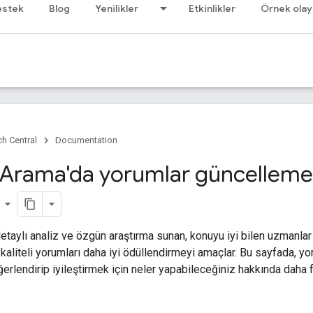
estek
Blog
Yenilikler
Etkinlikler
Örnek olay
h Central
Documentation
Arama'da yorumlar güncelleme
r
detaylı analiz ve özgün araştırma sunan, konuyu iyi bilen uzmanlar
aliteli yorumları daha iyi ödüllendirmeyi amaçlar. Bu sayfada, yor
ğerlendirip iyileştirmek için neler yapabileceğiniz hakkında daha f