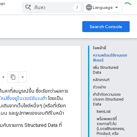
กษา
/
Search Console
ในหน้านี้
ความพร้อมใช้งานของ
ฟีเจอร์
เพิ่ม Structured
Data
r
หลักเกณฑ์
ตัวอย่าง
หาที่สมบูรณ์ขึ้น ซึ่งเรียกว่า
ผลการ
คำจำกัดความของ
่ซึ่งอยู่ในเวอร์ชันเบต้า
โดยเป็น
ประเภท Structured
Data
ติมจากเว็บไซต์หนึ่งๆ (หรือที่เรียก
ItemList
คะแนน และรูปภาพของเอนทิตีในหน้า
พร็อพเพอร์ตี้
รายการทั่วไป
วมกับรายการ Structured Data ที่
(LocalBusiness,
Product, หรือ