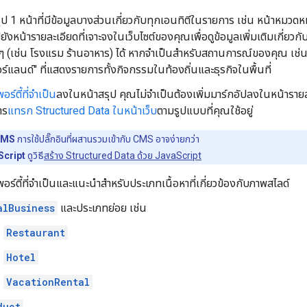
ุป 1 หน้าที่มีข้อมูลบางส่วนเกี่ยวกับทุกเอนทิตีในรายการ เช่น หน้าหมวด
ปยังหน้ารายละเอียดที่เจาะจงในเว็บไซต์ของคุณเพื่อดูข้อมูลเพิ่มเติมเกี
ๆ (เช่น โรงแรม ร้านอาหาร) ได้ หากจำเป็นสําหรับสถานการณ์ของคุณ เช
ร์แลนด์" ที่แสดงรายการทั้งกิจกรรมในท้องถิ่นและธุรกิจในพื้นที่
ร์ตี้ที่จำเป็น
ลงในหน้าสรุป คุณไม่จำเป็นต้องเพิ่มมาร์กอัปลงในหน้ารายละเอีย
าร
แทรก Structured Data ในหน้าเว็บ
ตามรูปแบบที่คุณใช้อยู่
 CMS
การใช้ปลั๊กอินที่ผสานรวมเข้ากับ CMS อาจง่ายกว่า
Script
ดูวิธี
สร้าง Structured Data ด้วย JavaScript
พอร์ตี้ที่จำเป็นและแนะนำสำหรับประเภทเนื้อหาที่เกี่ยวข้องกับภาพสไลด์
alBusiness
และประเภทย่อย เช่น
Restaurant
Hotel
VacationRental
duct