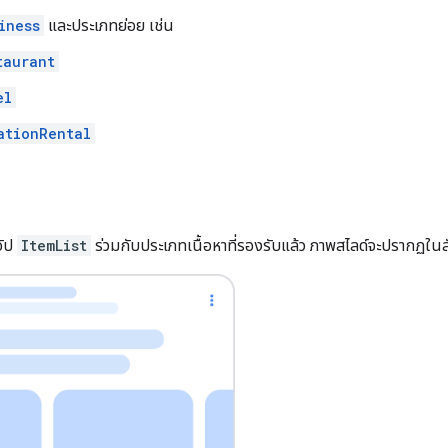
iness
และประเภทย่อย เช่น
taurant
el
ationRental
อัป
ItemList
ร่วมกับประเภทเนื้อหาที่รองรับแล้ว ภาพสไลด์จะปรากฏใ