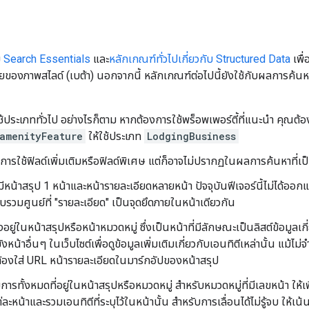
ม
Search Essentials
และ
หลักเกณฑ์ทั่วไปเกี่ยวกับ Structured Data
เพื่
เดียของภาพสไลด์ (เบต้า) นอกจากนี้ หลักเกณฑ์ต่อไปนี้ยังใช้กับผลการค้นห
้ประเภททั่วไป อย่างไรก็ตาม หากต้องการใช้พร็อพเพอร์ตี้ที่แนะนำ คุณต้องใ
amenityFeature
ให้ใช้ประเภท
LodgingBusiness
การใช้ฟิลด์เพิ่มเติมหรือฟิลด์พิเศษ แต่ก็อาจไม่ปรากฏในผลการค้นหาที่เป็
งมีหน้าสรุป 1 หน้าและหน้ารายละเอียดหลายหน้า ปัจจุบันฟีเจอร์นี้ไม่ได้อ
บรวมศูนย์ที่ "รายละเอียด" เป็นจุดยึดภายในหน้าเดียวกัน
งอยู่ในหน้าสรุปหรือหน้าหมวดหมู่ ซึ่งเป็นหน้าที่มีลักษณะเป็นลิสต์ข้อมูลเ
ังหน้าอื่นๆ ในเว็บไซต์เพื่อดูข้อมูลเพิ่มเติมเกี่ยวกับเอนทิตีเหล่านั้น แม้
ต้องใส่ URL หน้ารายละเอียดในมาร์กอัปของหน้าสรุป
การทั้งหมดที่อยู่ในหน้าสรุปหรือหมวดหมู่ สำหรับหมวดหมู่ที่มีเลขหน้า ให้เ
ละหน้าและรวมเอนทิตีที่ระบุไว้ในหน้านั้น สำหรับการเลื่อนได้ไม่รู้จบ ให้เน