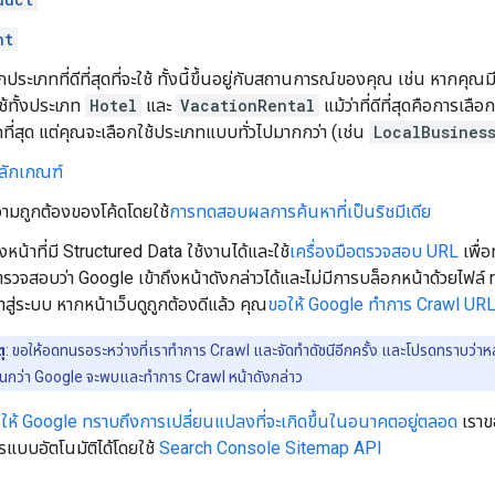
nt
ประเภทที่ดีที่สุดที่จะใช้ ทั้งนี้ขึ้นอยู่กับสถานการณ์ของคุณ เช่น หากคุณ
ใช้ทั้งประเภท
Hotel
และ
VacationRental
แม้ว่าที่ดีที่สุดคือการเล
่สุด แต่คุณจะเลือกใช้ประเภทแบบทั่วไปมากกว่า (เช่น
LocalBusines
ลักเกณฑ์
มถูกต้องของโค้ดโดยใช้
การทดสอบผลการค้นหาที่เป็นริชมีเดีย
งหน้าที่มี Structured Data ใช้งานได้และใช้
เครื่องมือตรวจสอบ URL
เพื่
วจสอบว่า Google เข้าถึงหน้าดังกล่าวได้และไม่มีการบล็อกหน้าด้วยไฟล์ 
าสู่ระบบ หากหน้าเว็บดูถูกต้องดีแล้ว คุณ
ขอให้ Google ทำการ Crawl URL 
ุ
: ขอให้อดทนรอระหว่างที่เราทำการ Crawl และจัดทำดัชนีอีกครั้ง และโปรดทราบว่าหล
ันกว่า Google จะพบและทำการ Crawl หน้าดังกล่าว
ให้ Google ทราบถึงการเปลี่ยนแปลงที่จะเกิดขึ้นในอนาคตอยู่ตลอด
เราข
รแบบอัตโนมัติได้โดยใช้
Search Console Sitemap API