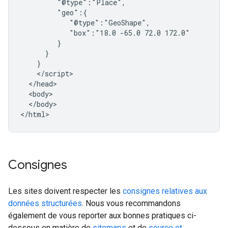
         "@type":"Place",

         "geo":{

            "@type":"GeoShape",

            "box":"18.0 -65.0 72.0 172.0"

         }

      }

    }

    </script>

  </head>

  <body>

  </body>

</html>
Consignes
Les sites doivent respecter les
consignes relatives aux
données structurées
. Nous vous recommandons
également de vous reporter aux bonnes pratiques ci-
dessous en matière de
sitemaps
et de
source et