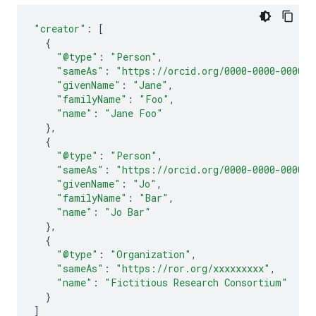
"creator"
:
[
{
"@type"
:
"Person"
,
"sameAs"
:
"https://orcid.org/0000-0000-0000-0
"givenName"
:
"Jane"
,
"familyName"
:
"Foo"
,
"name"
:
"Jane Foo"
},
{
"@type"
:
"Person"
,
"sameAs"
:
"https://orcid.org/0000-0000-0000-0
"givenName"
:
"Jo"
,
"familyName"
:
"Bar"
,
"name"
:
"Jo Bar"
},
{
"@type"
:
"Organization"
,
"sameAs"
:
"https://ror.org/xxxxxxxxx"
,
"name"
:
"Fictitious Research Consortium"
}
]