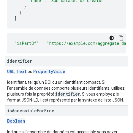
"name"
:
"Sub dataset 02 creator"
}
}
]
"isPartOf"
:
"https://example.com/aggregate_data
identifier
URL
Text
Property
Value
,
ou
Identifiant, tel qu'un DOI ou un identifiant compact. Si
l'ensemble de données comporte plusieurs identifiants, utilisez
identifier
plusieurs fois la propriété
. Si vous employez le
format JSON-LD, il est représenté par la syntaxe de liste JSON.
is
Accessible
For
Free
Boolean
Indique si l'ensemble de données est accessible sans payer.