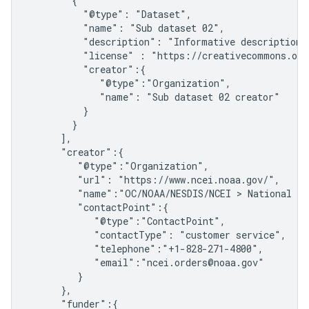
        {

          "@type": "Dataset",

          "name": "Sub dataset 02",

          "description": "Informative description o
          "license" : "https://creativecommons.org
          "creator":{

             "@type":"Organization",

             "name": "Sub dataset 02 creator"

          }

        }

      ],

      "creator":{

         "@type":"Organization",

         "url": "https://www.ncei.noaa.gov/",

         "name":"OC/NOAA/NESDIS/NCEI > National Ce
         "contactPoint":{

            "@type":"ContactPoint",

            "contactType": "customer service",

            "telephone":"+1-828-271-4800",

            "email":"ncei.orders@noaa.gov"

         }

      },

      "funder":{
