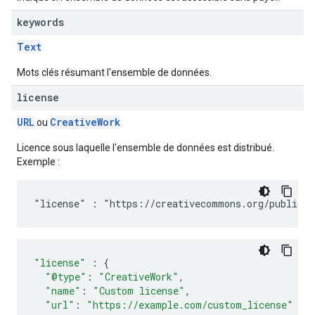
keywords
Text
Mots clés résumant l'ensemble de données.
license
URL
Creative
Work
ou
Licence sous laquelle l'ensemble de données est distribué.
Exemple :
"license" : "https://creativecommons.org/publicdo
"license"
:
{
"@type"
:
"CreativeWork"
,
"name"
:
"Custom license"
,
"url"
:
"https://example.com/custom_license"