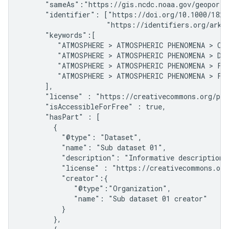
      "sameAs":"https://gis.ncdc.noaa.gov/geoporta
      "identifier": ["https://doi.org/10.1000/182",
                     "https://identifiers.org/ark:/
      "keywords":[

         "ATMOSPHERE > ATMOSPHERIC PHENOMENA > CYC
         "ATMOSPHERE > ATMOSPHERIC PHENOMENA > DRO
         "ATMOSPHERE > ATMOSPHERIC PHENOMENA > FOG
         "ATMOSPHERE > ATMOSPHERIC PHENOMENA > FRE
      ],

      "license" : "https://creativecommons.org/pub
      "isAccessibleForFree" : true,

      "hasPart" : [

        {

          "@type": "Dataset",

          "name": "Sub dataset 01",

          "description": "Informative description o
          "license" : "https://creativecommons.org
          "creator":{

             "@type":"Organization",

             "name": "Sub dataset 01 creator"

          }

        },
