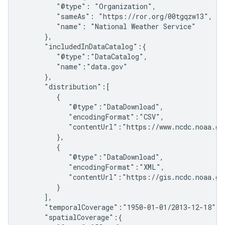
         "@type": "Organization",

         "sameAs": "https://ror.org/00tgqzw13",

         "name": "National Weather Service"

      },

      "includedInDataCatalog":{

         "@type":"DataCatalog",

         "name":"data.gov"

      },

      "distribution":[

         {

            "@type":"DataDownload",

            "encodingFormat":"CSV",

            "contentUrl":"https://www.ncdc.noaa.gov
         },

         {

            "@type":"DataDownload",

            "encodingFormat":"XML",

            "contentUrl":"https://gis.ncdc.noaa.gov
         }

      ],

      "temporalCoverage":"1950-01-01/2013-12-18",

      "spatialCoverage":{
