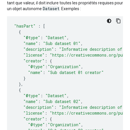
tant que valeur, il doit inclure toutes les propriétés requises pour
Dataset
un objet autonome
. Exemples :
"hasPart"
:
[
{
"@type"
:
"Dataset"
,
"name"
:
"Sub dataset 01"
,
"description"
:
"Informative description of th
"license"
:
"https://creativecommons.org/publi
"creator"
:
{
"@type"
:
"Organization"
,
"name"
:
"Sub dataset 01 creator"
}
},
{
"@type"
:
"Dataset"
,
"name"
:
"Sub dataset 02"
,
"description"
:
"Informative description of th
"license"
:
"https://creativecommons.org/publi
"creator"
:
{
"@type"
:
"Organization"
,