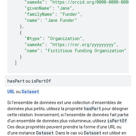
"sameAs"
:
"https://orcid.org/0000-0000-0000-0
"givenName"
:
"Jane"
,
"familyName"
:
"Funder"
,
"name"
:
"Jane Funder"
},
{
"@type"
:
"Organization"
,
"sameAs"
:
"https://ror.org/yyyyyyyyy"
,
"name"
:
"Fictitious Funding Organization"
}
]
has
Part
is
Part
Of
ou
URL
Dataset
ou
Si l'ensemble de données est une collection d'ensembles de
hasPart
données plus petits, utilisez la propriété
pour désigner
cette relation. Inversement, si l'ensemble de données fait partie
isPartOf
d'un ensemble de données plus volumineux, utilisez
.
Ces deux propriétés peuvent prendre la forme d'une URL ou
Dataset
Dataset
d'une instance
. Dans le cas où
est utilisé en