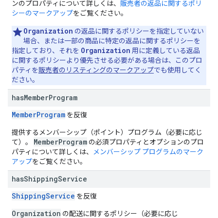
ンのプロパティについて詳しくは、
販売者の返品に関するポリ
シーのマークアップ
をご覧ください。
Organization
の返品に関するポリシーを指定していない
場合、または一部の商品に特定の返品に関するポリシーを
Organization
指定しており、それを
用に定義している返品
に関するポリシーより優先させる必要がある場合は、このプロ
パティを
販売者のリスティングのマークアップ
でも使用してく
ださい。
has
Member
Program
MemberProgram
を反復
提供するメンバーシップ（ポイント）プログラム（必要に応じ
MemberProgram
て）。
の必須プロパティとオプションのプロ
パティについて詳しくは、
メンバーシップ プログラムのマーク
アップ
をご覧ください。
has
Shipping
Service
ShippingService
を反復
Organization
の配送に関するポリシー（必要に応じ