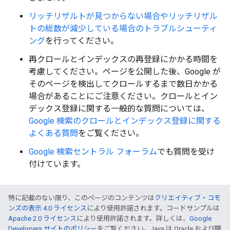
リッチリザルトが見つからない場合やリッチリザル
トの総数が減少している場合のトラブルシューティ
ング
を行ってください。
再クロールとインデックスの再登録にかかる時間を
考慮してください。ページを公開した後、Google が
そのページを検出してクロールするまで数日かかる
場合があることにご注意ください。クロールとイン
デックス登録に関する一般的な質問については、
Google 検索のクロールとインデックス登録に関する
よくある質問
をご覧ください。
Google 検索セントラル フォーラム
でも質問を受け
付けています。
特に記載のない限り、このページのコンテンツは
クリエイティブ・コモ
ンズの表示 4.0 ライセンス
により使用許諾されます。コードサンプルは
Apache 2.0 ライセンス
により使用許諾されます。詳しくは、
Google
Developers サイトのポリシー
をご覧ください。Java は Oracle および関