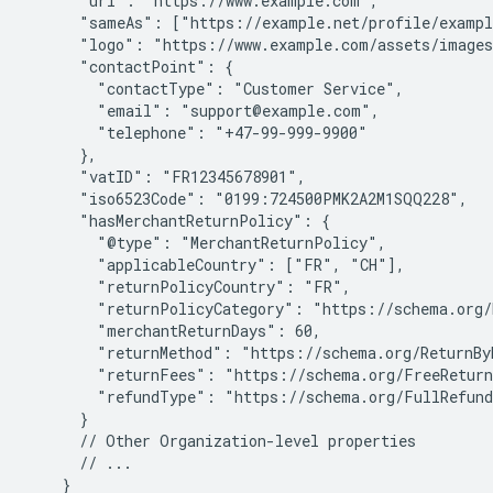
      "url": "https://www.example.com",

      "sameAs": ["https://example.net/profile/exampl
      "logo": "https://www.example.com/assets/images
      "contactPoint": {

        "contactType": "Customer Service",

        "email": "support@example.com",

        "telephone": "+47-99-999-9900"

      },

      "vatID": "FR12345678901",

      "iso6523Code": "0199:724500PMK2A2M1SQQ228",

      "hasMerchantReturnPolicy": {

        "@type": "MerchantReturnPolicy",

        "applicableCountry": ["FR", "CH"],

        "returnPolicyCountry": "FR",

        "returnPolicyCategory": "https://schema.org/
        "merchantReturnDays": 60,

        "returnMethod": "https://schema.org/ReturnByM
        "returnFees": "https://schema.org/FreeReturn
        "refundType": "https://schema.org/FullRefund
      }

      // Other Organization-level properties

      // ...

    }
