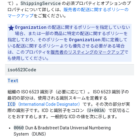
ShippingService
て）。
の必須プロパティとオプションのプ
ロパティについて詳しくは、
販売者の配送に関するポリシーの
マークアップ
をご覧ください。
Organization
の配送に関するポリシーを指定していない
場合、または一部の商品に特定の配送に関するポリシーを
Organization
指定しており、そのポリシーを
用に定義して
いる配送に関するポリシーよりも優先させる必要がある場合
は、このプロパティを
販売者のリスティングのマークアップ
で
も使用してください。
iso6523Code
Text
組織の ISO 6523 識別子（必要に応じて）。 ISO 6523 識別子の
最初の部分は、使用される識別スキームを定義する
ICD
（International Code Designator）
です。その次の部分が実
U+003A
際の識別子です。ICD と識別子をコロン（
）で区切るこ
とをおすすめします。一般的な ICD の値を次に示します。
0060
: Dun & Bradstreet Data Universal Numbering
System（DUNS）