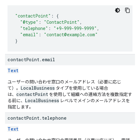
"contactPoint"
:
{
"@type"
:
"ContactPoint"
,
"telephone"
:
"+9-999-999-9999"
,
"email"
:
"contact@example.com"
}
contact
Point
.
email
Text
ユーザーの問い合わせ窓口のメールアドレス（必要に応じ
LocalBusiness
て）。
タイプを使用している場合
contactPoint
は、
を使用して組織への連絡方法を複数指定す
LocalBusiness
る前に、
レベルでメインのメールアドレスを
指定します。
contact
Point
.
telephone
Text