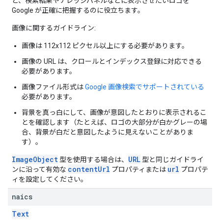
と、検索結果やナレッジパネルなどに表示させたいロゴを
Google が正確に把握するのに役立ちます。
画像に関するガイドライン:
画像は 112x112 ピクセル以上にする必要があります。
画像の URL は、クロールとインデックス登録に対応できる
必要があります。
画像ファイル形式は
Google 画像検索でサポートされている
必要があります。
背景を真っ白にして、画像が意図したとおりに表示されるこ
とを確認します（たとえば、ロゴの大部分が白かグレーの場
合、背景が白だと意図したように見えないことがありま
す）。
ImageObject
URL
型を使用する場合は、
型と同じガイドライ
contentUrl
url
ンに沿って有効な
プロパティまたは
プロパテ
ィを設定してください。
naics
Text