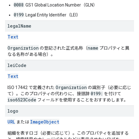
0088
: GS1 Global Location Number（GLN）
0199
: Legal Entity Identifier（LEI）
legal
Name
Text
Organization
name
の登記された正式名称（
プロパティと異
なる名称がある場合）。
lei
Code
Text
Organization
ISO 17442 で定義された
の識別子（必要に応じ
0199:
て）。このプロパティの代わりに、接頭辞
を付けて
iso6523Code
フィールドを使用することをおすすめします。
logo
URL
ImageObject
または
組織を表すロゴ（必要に応じて）。このプロパティを追加する