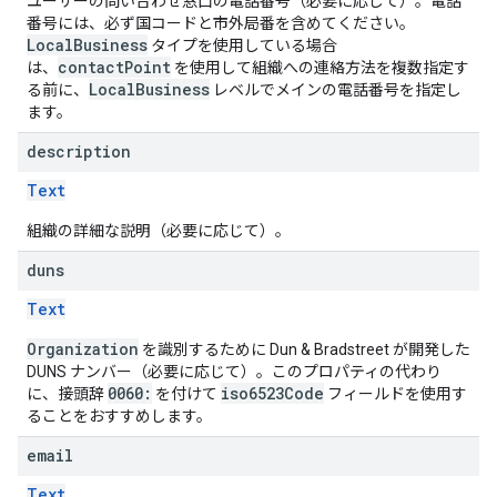
ユーザーの問い合わせ窓口の電話番号（必要に応じて）。電話
番号には、必ず国コードと市外局番を含めてください。
LocalBusiness
タイプを使用している場合
contactPoint
は、
を使用して組織への連絡方法を複数指定す
LocalBusiness
る前に、
レベルでメインの電話番号を指定し
ます。
description
Text
組織の詳細な説明（必要に応じて）。
duns
Text
Organization
を識別するために Dun & Bradstreet が開発した
DUNS ナンバー（必要に応じて）。このプロパティの代わり
0060:
iso6523Code
に、接頭辞
を付けて
フィールドを使用す
ることをおすすめします。
email
Text