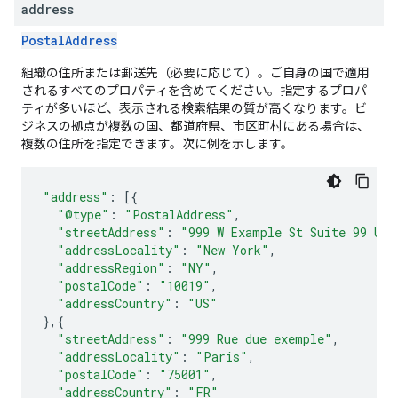
address
PostalAddress
組織の住所または郵送先（必要に応じて）。ご自身の国で適用
されるすべてのプロパティを含めてください。指定するプロパ
ティが多いほど、表示される検索結果の質が高くなります。ビ
ジネスの拠点が複数の国、都道府県、市区町村にある場合は、
複数の住所を指定できます。次に例を示します。
"address"
:
[{
"@type"
:
"PostalAddress"
,
"streetAddress"
:
"999 W Example St Suite 99 Uni
"addressLocality"
:
"New York"
,
"addressRegion"
:
"NY"
,
"postalCode"
:
"10019"
,
"addressCountry"
:
"US"
},{
"streetAddress"
:
"999 Rue due exemple"
,
"addressLocality"
:
"Paris"
,
"postalCode"
:
"75001"
,
"addressCountry"
:
"FR"