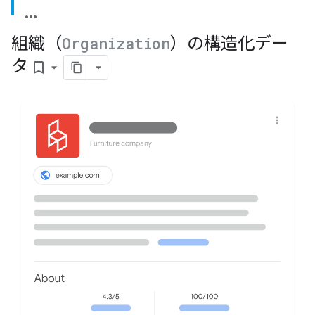
組織（
Organization
）の構造化デー
タ
bookmark_border