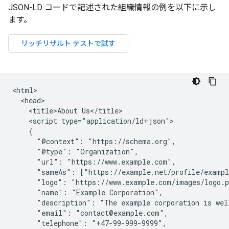
JSON-LD コードで記述された組織情報の例を以下に示し
ます。
<html>

  <head>

    <title>About Us</title>

    <script type="application/ld+json">

    {

      "@context": "https://schema.org",

      "@type": "Organization",

      "url": "https://www.example.com",

      "sameAs": ["https://example.net/profile/exampl
      "logo": "https://www.example.com/images/logo.p
      "name": "Example Corporation",

      "description": "The example corporation is well
      "email": "contact@example.com",

      "telephone": "+47-99-999-9999",
