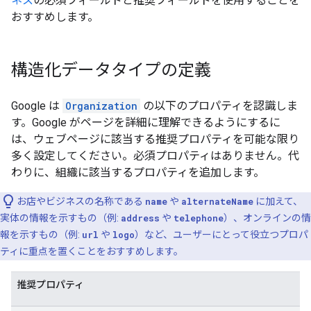
ネス
の必須フィールドと推奨フィールドを使用することを
おすすめします。
構造化データタイプの定義
Google は
Organization
の以下のプロパティを認識しま
す。Google がページを詳細に理解できるようにするに
は、ウェブページに該当する推奨プロパティを可能な限り
多く設定してください。必須プロパティはありません。代
わりに、組織に該当するプロパティを追加します。
お店やビジネスの名称である
name
や
alternateName
に加えて、
実体の情報を示すもの（例:
address
や
telephone
）、オンラインの情
報を示すもの（例:
url
や
logo
）など、ユーザーにとって役立つプロパ
ティに重点を置くことをおすすめします。
推奨プロパティ