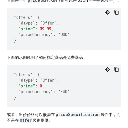
price
下面是一个
属性示例（值可以是 JSON 字符串或数字）：
"offers"
:
{
"@type"
:
"Offer"
,
"price"
:
39.99
,
"priceCurrency"
:
"USD"
}
下面的示例说明了如何指定商品是免费商品：
"offers"
:
{
"@type"
:
"Offer"
,
"price"
:
0
,
"priceCurrency"
:
"EUR"
}
priceSpecification
或者，出价价格可以嵌套在
属性中，而
Offer
不是在
级别提供。