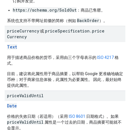
订购并发货。
https://schema.org/SoldOut
：商品已售罄。
BackOrder
系统也支持不带网址前缀的简称（例如
）。
price
Currency
price
Specification
.
price
或
Currency
Text
用于描述商品价格的货币，采用由三个字母表示的
ISO 4217
格
式。
目前，建议将此属性用于商品摘要，以帮助 Google 更准确地确定
币种；对于商家信息体验，此属性为必要属性。 因此，最好始终
提供此属性。
price
Valid
Until
Date
价格的失效日期（若适用）（采用
ISO 8601
日期格式）。如果
priceValidUntil
属性是一个过去的日期，商品摘要可能就不
会显示。