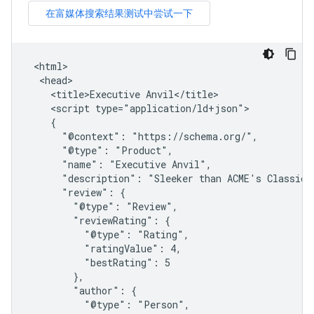
 <html>

  <head>

    <title>Executive Anvil</title>

    <script type="application/ld+json">

    {

      "@context": "https://schema.org/",

      "@type": "Product",

      "name": "Executive Anvil",

      "description": "Sleeker than ACME's Classic A
      "review": {

        "@type": "Review",

        "reviewRating": {

          "@type": "Rating",

          "ratingValue": 4,

          "bestRating": 5

        },

        "author": {

          "@type": "Person",
