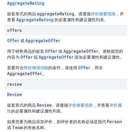
AggregateRating
aggregateRating
嵌套形式的商品
。请遵循
评价摘要指南
，并
AggregateRating
查看
的必要属性和建议属性列表。
offers
Offer
AggregateOffer
或
Offer
AggregateOffer
用于销售商品的嵌套
或
。请根据您的
Offer
AggregateOffer
内容为
或
添加必要属性和建议属性。
Offer
若要符合
降价增强功能
的条件，请使用
，而非
AggregateOffer
。
review
Review
Review
嵌套形式的商品
。请遵循
评价摘要指南
，并查看
评价属
性
的必要属性和建议属性列表。
Person
如果您要为商品添加评价，则评价者的名称必须是指代
Team
或
的有效名称。