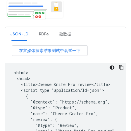
JSON-LD
RDFa
微数据
 <html>

  <head>

    <title>Cheese Knife Pro review</title>

    <script type="application/ld+json">

      {

        "@context": "https://schema.org",

        "@type": "Product",

        "name": "Cheese Grater Pro",

        "review": {

          "@type": "Review",
