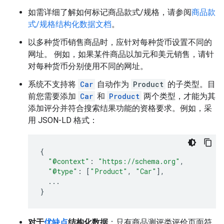
如需详细了解如何标记商品款式/规格，请参阅
商品款
式/规格结构化数据文档
。
以多种货币销售商品时，应针对每种货币设置不同的
网址。 例如，如果某件商品以加元和美元销售，请针
对每种货币分别使用不同的网址。
系统不支持将
Car
自动作为
Product
的子类型。目
前您需要添加
Car
和
Product
两个类型，才能为其
添加评分并符合搜索结果功能的资格要求。例如，采
用 JSON-LD 格式：
{
"@context"
:
"https://schema.org"
,
"@type"
:
[
"Product"
,
"Car"
],
...
}
对于
优缺点
结构化数据
：只有商品测评类评价页面符