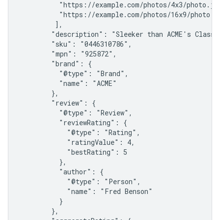
          "https://example.com/photos/4x3/photo.jpg
          "https://example.com/photos/16x9/photo.jp
         ],

        "description": "Sleeker than ACME's Classic
        "sku": "0446310786",

        "mpn": "925872",

        "brand": {

          "@type": "Brand",

          "name": "ACME"

        },

        "review": {

          "@type": "Review",

          "reviewRating": {

            "@type": "Rating",

            "ratingValue": 4,

            "bestRating": 5

          },

          "author": {

            "@type": "Person",

            "name": "Fred Benson"

          }

        },
