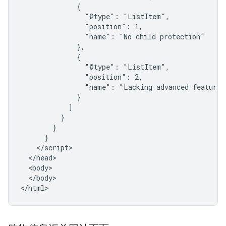
              {

                "@type": "ListItem",

                "position": 1,

                "name": "No child protection"

              },

              {

                "@type": "ListItem",

                "position": 2,

                "name": "Lacking advanced features"
              }

            ]

          }

        }

      }

    </script>

  </head>

  <body>

  </body>

</html>