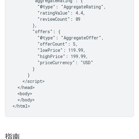
        "aggregateRating": {

          "@type": "AggregateRating",

          "ratingValue": 4.4,

          "reviewCount": 89

        },

        "offers": {

          "@type": "AggregateOffer",

          "offerCount": 5,

          "lowPrice": 119.99,

          "highPrice": 199.99,

          "priceCurrency": "USD"

        }

      }

    </script>

  </head>

  <body>

  </body>

</html>
指南