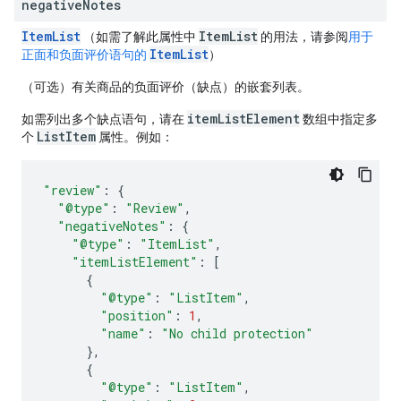
negative
Notes
ItemList
ItemList
（如需了解此属性中
的用法，请参阅
用于
ItemList
正面和负面评价语句的
）
（可选）有关商品的负面评价（缺点）的嵌套列表。
itemListElement
如需列出多个缺点语句，请在
数组中指定多
ListItem
个
属性。例如：
"review"
:
{
"@type"
:
"Review"
,
"negativeNotes"
:
{
"@type"
:
"ItemList"
,
"itemListElement"
:
[
{
"@type"
:
"ListItem"
,
"position"
:
1
,
"name"
:
"No child protection"
},
{
"@type"
:
"ListItem"
,