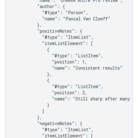
          "name": "Cheese Knife Pro review",

          "author": {

            "@type": "Person",

            "name": "Pascal Van Cleeff"

          },

          "positiveNotes": {

            "@type": "ItemList",

            "itemListElement": [

              {

                "@type": "ListItem",

                "position": 1,

                "name": "Consistent results"

              },

              {

                "@type": "ListItem",

                "position": 2,

                "name": "Still sharp after many use
              }

            ]

          },

          "negativeNotes": {

            "@type": "ItemList",

            "itemListElement": [
