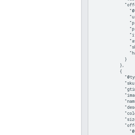
            "off
              "@
              "u
              "p
              "p
              "i
              "a
              "s
              "h
            }

          },

          {

            "@ty
            "sku
            "gti
            "ima
            "nam
            "des
            "col
            "siz
            "off
              "@