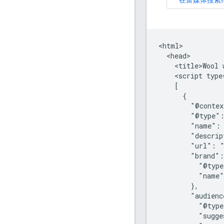
<html>

  <head>

    <title>Wool 
    <script type
    [

      {

        "@contex
        "@type":
        "name": 
        "descrip
        "url": "
        "brand":
          "@type
          "name"
        },

        "audienc
          "@type
          "sugge