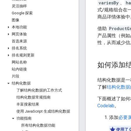
variesBy
、
ha
灵活抽样
式/规格组合在
Google 探索
商品详情体验中
图像
本地功能
借助
ProductG
网页体验
产品属性（例如
首选来源
性，从而减少信
排名系统
排名规则更新
网站名称
如何添加
站内链接
片段
结构化数据是一
结构化数据
了解
结构化数据
了解结构化数据的工作方式
结构化数据常规指南
下面概述了如何
丰富搜索结果
Codelab
。
使用 Java
Script 生成结构化数据
添加
必要
功能指南
所有结构化数据功能
使用了 