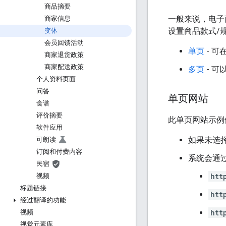
商品摘要
一般来说，电子
商家信息
设置商品款式/
变体
会员回馈活动
单页
- 
商家退货政策
商家配送政策
多页
- 
个人资料页面
问答
单页网站
食谱
评价摘要
此单页网站示例
软件应用
如果未选
可朗读
订阅和付费内容
系统会通
民宿
htt
视频
标题链接
htt
经过翻译的功能
htt
视频
视觉元素库