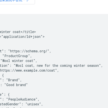
winter coat</title>

="application/ld+json">

t": "https://schema.org/",

 "ProductGroup",

"Wool winter coat",

tion": "Wool coat, new for the coming winter season",

https://www.example.com/coat",

 {

": "Brand",

: "Good brand"

e": {

": "PeopleAudience",

stedGender": "unisex",
