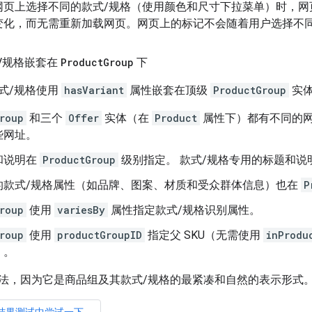
网页上选择不同的款式/规格（使用颜色和尺寸下拉菜单）时，网
变化，而无需重新加载网页。网页上的标记不会随着用户选择不同
/
规格嵌套在
Product
Group
下
式/规格使用
hasVariant
属性嵌套在顶级
ProductGroup
实
roup
和三个
Offer
实体（在
Product
属性下）都有不同的
些网址。
和说明在
ProductGroup
级别指定。 款式/规格专用的标题和说
的款式/规格属性（如品牌、图案、材质和受众群体信息）也在
P
roup
使用
variesBy
属性指定款式/规格识别属性。
roup
使用
productGroupID
指定父 SKU（无需使用
inProdu
）。
法，因为它是商品组及其款式/规格的最紧凑和自然的表示形式