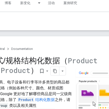
博客
新变化
活动
案例研究
tral
Documentation
式
/
规格结构化数据（
Product
、
）
Product
bookmark_border
具、电子设备和行李等许多类型的商品都
规格（例如各种尺寸、颜色、材质或图
Google 更好地了解哪些商品是同一父级商
规格，除了
Product
结构化数据
之外，请
roup
类以及相关属性