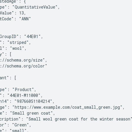
stedAge": {

pe": "QuantitativeValue",

Value": 13,

tCode": "ANN"

GroupID": "44E01",

": "striped",

l": "wool",

y": [

://schema.org/size",

://schema.org/color"

ant": [

pe": "Product",

": "44E01-M11000",

n14": "98766051104214",

ge": "https://www.example.com/coat_small_green.jpg",

e": "Small green coat",

cription": "Small wool green coat for the winter season"
or": "Green",

e": "small",
