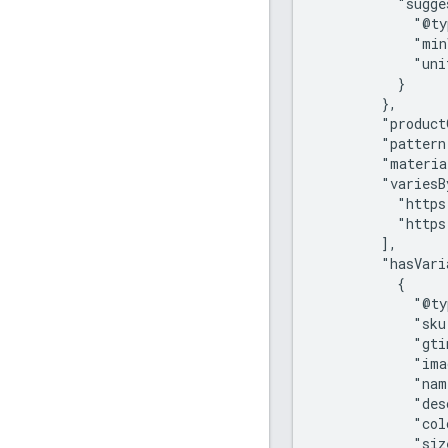
          "sugge
            "@ty
            "min
            "uni
          }

        },

        "product
        "pattern
        "materia
        "variesB
          "https
          "https
        ],

        "hasVari
          {

            "@ty
            "sku
            "gti
            "ima
            "nam
            "des
            "col
            "siz