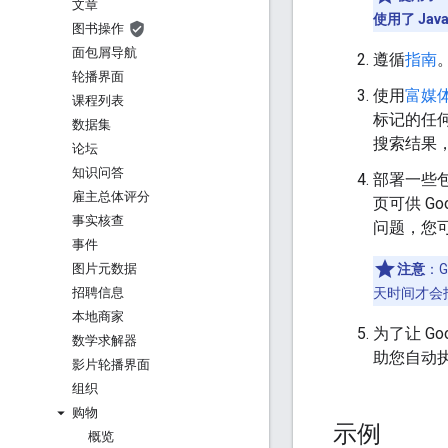
文章
使用了 Java
图书操作
面包屑导航
遵循
指南
轮播界面
使用
富媒
课程列表
标记的任
数据集
搜索结果
论坛
知识问答
部署一些
雇主总体评分
页可供 Goo
事实核查
问题，您
事件
注意
：
图片元数据
天时间才会
招聘信息
本地商家
为了让 G
数学求解器
助您自动
影片轮播界面
组织
购物
示例
概览