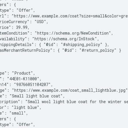
ers": {

type": "Offer",

rl": "https://www.example.com/coat?size=small&color=gree
riceCurrency": "USD",

rice": 39.99,

temCondition": "https://schema.org/NewCondition",

vailability": "https://schema.org/InStock",

hippingDetails": { "@id": "#shipping_policy" },

asMerchantReturnPolicy": { "@id": "#return_policy" }

pe": "Product",

": "44E01-K11000",

n14": "98766051104207",

ge": "https://www.example.com/coat_small_lightblue.jpg",
e": "Small light blue coat",

cription": "Small wool light blue coat for the winter se
or": "light blue",

e": "small",

ers": {

type": "Offer",
