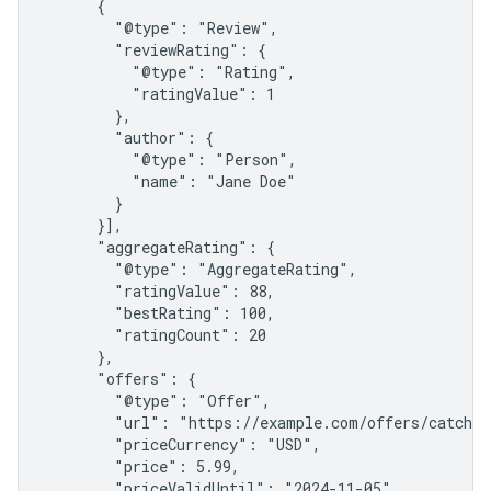
      {

        "@type": "Review",

        "reviewRating": {

          "@type": "Rating",

          "ratingValue": 1

        },

        "author": {

          "@type": "Person",

          "name": "Jane Doe"

        }

      }],

      "aggregateRating": {

        "@type": "AggregateRating",

        "ratingValue": 88,

        "bestRating": 100,

        "ratingCount": 20

      },

      "offers": {

        "@type": "Offer",

        "url": "https://example.com/offers/catcher-
        "priceCurrency": "USD",

        "price": 5.99,

        "priceValidUntil": "2024-11-05",
