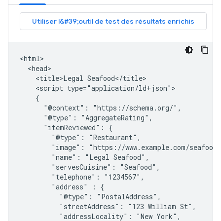
<html>

  <head>

    <title>Legal Seafood</title>

    <script type="application/ld+json">

    {

      "@context": "https://schema.org/",

      "@type": "AggregateRating",

      "itemReviewed": {

        "@type": "Restaurant",

        "image": "https://www.example.com/seafood-
        "name": "Legal Seafood",

        "servesCuisine": "Seafood",

        "telephone": "1234567",

        "address" : {

          "@type": "PostalAddress",

          "streetAddress": "123 William St",

          "addressLocality": "New York",
