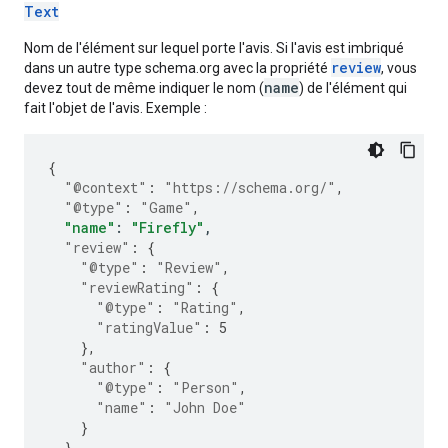
Text
Nom de l'élément sur lequel porte l'avis. Si l'avis est imbriqué
review
dans un autre type schema.org avec la propriété
, vous
name
devez tout de même indiquer le nom (
) de l'élément qui
fait l'objet de l'avis. Exemple :
{
"@context"
:
"https://schema.org/"
,
"@type"
:
"Game"
,
"name"
:
"Firefly"
,
"review"
:
{
"@type"
:
"Review"
,
"reviewRating"
:
{
"@type"
:
"Rating"
,
"ratingValue"
:
5
},
"author"
:
{
"@type"
:
"Person"
,
"name"
:
"John Doe"
}
}