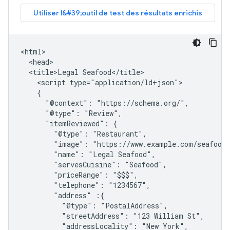
<html>

  <head>

  <title>Legal Seafood</title>

    <script type="application/ld+json">

    {

      "@context": "https://schema.org/",

      "@type": "Review",

      "itemReviewed": {

        "@type": "Restaurant",

        "image": "https://www.example.com/seafood-
        "name": "Legal Seafood",

        "servesCuisine": "Seafood",

        "priceRange": "$$$",

        "telephone": "1234567",

        "address" :{

          "@type": "PostalAddress",

          "streetAddress": "123 William St",

          "addressLocality": "New York",
