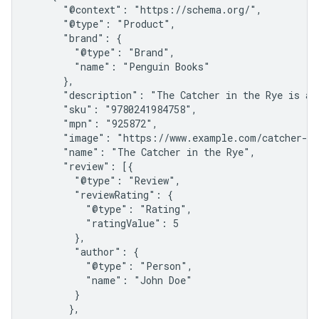
      "@context": "https://schema.org/",

      "@type": "Product",

      "brand": {

        "@type": "Brand",

        "name": "Penguin Books"

      },

      "description": "The Catcher in the Rye is a 
      "sku": "9780241984758",

      "mpn": "925872",

      "image": "https://www.example.com/catcher-in
      "name": "The Catcher in the Rye",

      "review": [{

        "@type": "Review",

        "reviewRating": {

          "@type": "Rating",

          "ratingValue": 5

        },

        "author": {

          "@type": "Person",

          "name": "John Doe"

        }

       },
