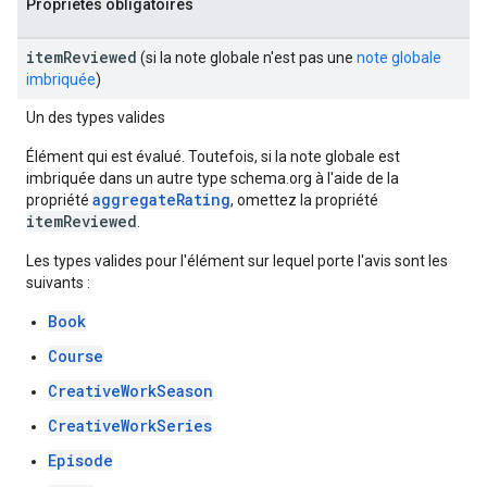
Propriétés obligatoires
item
Reviewed
(si la note globale n'est pas une
note globale
imbriquée
)
Un des types valides
Élément qui est évalué. Toutefois, si la note globale est
imbriquée dans un autre type schema.org à l'aide de la
aggregateRating
propriété
, omettez la propriété
itemReviewed
.
Les types valides pour l'élément sur lequel porte l'avis sont les
suivants :
Book
Course
CreativeWorkSeason
CreativeWorkSeries
Episode