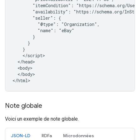
        "itemCondition": "https://schema.org/UsedCo
        "availability": "https://schema.org/InStock
        "seller": {

          "@type": "Organization",

          "name": "eBay"

        }

      }

    }

    </script>

  </head>

  <body>

  </body>

</html>
Note globale
Voici un exemple de note globale.
JSON-LD
RDFa
Microdonnées