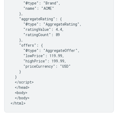
      "@type": "Brand",

      "name": "ACME"

    },

    "aggregateRating": {

      "@type": "AggregateRating",

      "ratingValue": 4.4,

      "ratingCount": 89

    },

    "offers": {

      "@type": "AggregateOffer",

      "lowPrice": 119.99,

      "highPrice": 199.99,

      "priceCurrency": "USD"

    }

  }

  </script>

  </head>

  <body>

  </body>

</html>