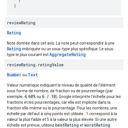
}
review
Rating
Rating
Note donnée dans cet avis. La note peut correspondre à une
Rating
imbriquée ou un sous-type plus spécifique. Le sous-
AggregateRating
type le plus courant est
.
review
Rating
.
rating
Value
Number
Text
ou
Valeur numérique indiquant le niveau de qualité de l'élément
sous forme de nombre, de fraction ou de pourcentage (par
4
60%
6 / 10
exemple,
,
ou
). Google interprète l'échelle pour les
fractions et les pourcentages, car elle est implicite dans la
fraction elle-même ou le pourcentage. Pour les nombres, une
échelle par défaut à cinq points est utilisée : 1 correspond à la
valeur la plus faible et 5 à la valeur la plus élevée. Si une autre
bestRating
worstRating
échelle est prévue, utilisez
et
.