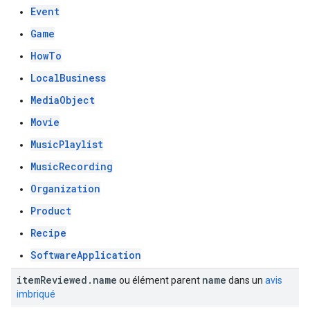
Event
Game
HowTo
LocalBusiness
MediaObject
Movie
MusicPlaylist
MusicRecording
Organization
Product
Recipe
SoftwareApplication
item
Reviewed
.
name
name
ou élément parent
dans un
avis
imbriqué