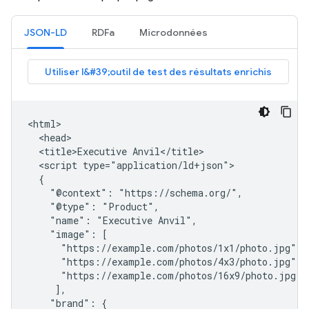
JSON-LD
RDFa
Microdonnées
<html>

  <head>

  <title>Executive Anvil</title>

  <script type="application/ld+json">

  {

    "@context": "https://schema.org/",

    "@type": "Product",

    "name": "Executive Anvil",

    "image": [

      "https://example.com/photos/1x1/photo.jpg",

      "https://example.com/photos/4x3/photo.jpg",

      "https://example.com/photos/16x9/photo.jpg"

     ],

    "brand": {
