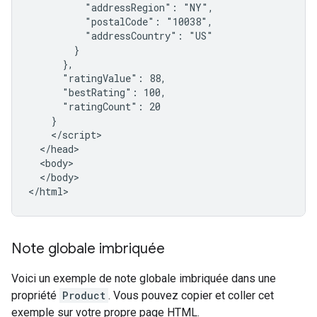
          "addressRegion": "NY",

          "postalCode": "10038",

          "addressCountry": "US"

        }

      },

      "ratingValue": 88,

      "bestRating": 100,

      "ratingCount": 20

    }

    </script>

  </head>

  <body>

  </body>

</html>
Note globale imbriquée
Voici un exemple de note globale imbriquée dans une
propriété
Product
. Vous pouvez copier et coller cet
exemple sur votre propre page HTML.