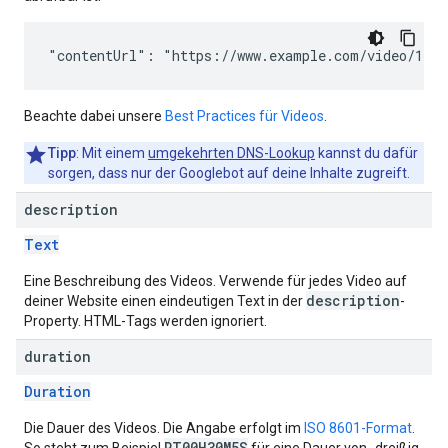
"contentUrl": "https://www.example.com/video/123/
Beachte dabei unsere
Best Practices für Videos
.
Tipp
: Mit einem
umgekehrten DNS-Lookup
kannst du dafür
sorgen, dass nur der Googlebot auf deine Inhalte zugreift.
description
Text
Eine Beschreibung des Videos. Verwende für jedes Video auf
description
deiner Website einen eindeutigen Text in der
-
Property. HTML-Tags werden ignoriert.
duration
Duration
Die Dauer des Videos. Die Angabe erfolgt im
ISO 8601-Format
.
PT00H30M5S
So steht zum Beispiel
für eine Dauer von „dreißig