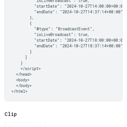
          "isLiveBroadcast": true,

          "startDate": "2024-10-27T14:00:00+00:00"
          "endDate": "2024-10-27T14:37:14+00:00"

        },

        {

          "@type": "BroadcastEvent",

          "isLiveBroadcast": true,

          "startDate": "2024-10-27T18:00:00+00:00"
          "endDate": "2024-10-27T18:37:14+00:00"

        }

      ]

    }

    </script>

  </head>

  <body>

  </body>

</html>
Clip