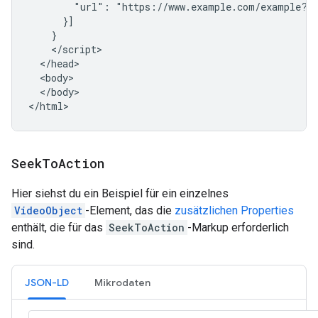
        "url": "https://www.example.com/example?t=
      }]

    }

    </script>

  </head>

  <body>

  </body>

</html>
Seek
To
Action
Hier siehst du ein Beispiel für ein einzelnes
VideoObject
-Element, das die
zusätzlichen Properties
enthält, die für das
SeekToAction
-Markup erforderlich
sind.
JSON-LD
Mikrodaten