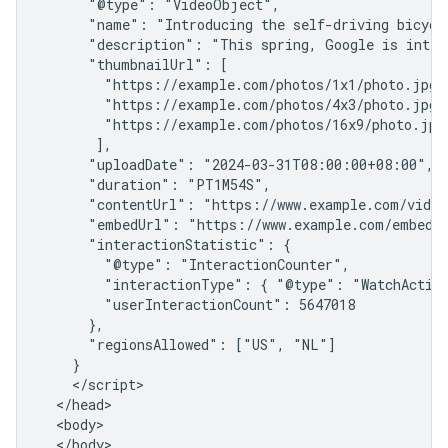
      "@type": "VideoObject",

      "name": "Introducing the self-driving bicycle
      "description": "This spring, Google is intro
      "thumbnailUrl": [

        "https://example.com/photos/1x1/photo.jpg",
        "https://example.com/photos/4x3/photo.jpg",
        "https://example.com/photos/16x9/photo.jpg"
       ],

      "uploadDate": "2024-03-31T08:00:00+08:00",

      "duration": "PT1M54S",

      "contentUrl": "https://www.example.com/video
      "embedUrl": "https://www.example.com/embed/1
      "interactionStatistic": {

        "@type": "InteractionCounter",

        "interactionType": { "@type": "WatchAction
        "userInteractionCount": 5647018

      },

      "regionsAllowed": ["US", "NL"]

    }

    </script>

  </head>

  <body>

  </body>
