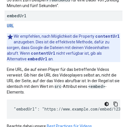
Minuten und fünf Sekunden“.
embed
Url
URL
contentUrl
Wir empfehlen, nach Möglichkeit die Property
anzugeben. Dies ist die effektivste Methode, dafür zu
sorgen, dass Google die Dateien mit deinen Videoinhalten
contentUrl
abruft. Wenn
nicht verfügbar ist, gib als
embedUrl
Alternative
an.
Eine URL, die auf einen Player für das betreffende Videos
verweist. Gib hier die URL des Videoplayers selbst an, nicht die
URL der Seite, auf der das Video abrufbar ist. In der Regel ist sie
src
<embed>
identisch mit dem Wert im
-Attribut eines
-
Elements.
"embedUrl": "https://www.example.com/embed/123"
Beachte dabei unsere
Best Practices für Videos
.