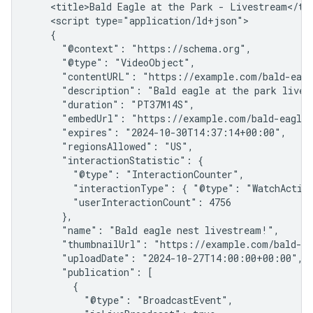
    <title>Bald Eagle at the Park - Livestream</tit
    <script type="application/ld+json">

    {

      "@context": "https://schema.org",

      "@type": "VideoObject",

      "contentURL": "https://example.com/bald-eagl
      "description": "Bald eagle at the park livest
      "duration": "PT37M14S",

      "embedUrl": "https://example.com/bald-eagle-
      "expires": "2024-10-30T14:37:14+00:00",

      "regionsAllowed": "US",

      "interactionStatistic": {

        "@type": "InteractionCounter",

        "interactionType": { "@type": "WatchAction
        "userInteractionCount": 4756

      },

      "name": "Bald eagle nest livestream!",

      "thumbnailUrl": "https://example.com/bald-ea
      "uploadDate": "2024-10-27T14:00:00+00:00",

      "publication": [

        {

          "@type": "BroadcastEvent",
