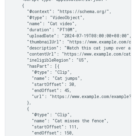
    {

      "@context": "https://schema.org/",

      "@type": "VideoObject",

      "name": "Cat video",

      "duration": "PT10M",

      "uploadDate": "2024-07-19T08:00:00+08:00",

      "thumbnailUrl": "https://www.example.com/cat
      "description": "Watch this cat jump over a fe
      "contentUrl": "https://www.example.com/cat_v
      "ineligibleRegion": "US",

      "hasPart": [{

        "@type": "Clip",

        "name": "Cat jumps",

        "startOffset": 30,

        "endOffset": 45,

        "url": "https://www.example.com/example?t=
      },

      {

        "@type": "Clip",

        "name": "Cat misses the fence",

        "startOffset": 111,

        "endOffset": 150,
