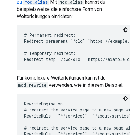
zu
mod_alias
Mit
mod_alias
kannst du
beispielsweise die einfachste Form von
Weiterleitungen einrichten:
# Permanent redirect:

Redirect permanent "/old" "https://example.com
# Temporary redirect:

Redirect temp "/two-old" "https://example.com
Für komplexere Weiterleitungen kannst du
mod_rewrite
verwenden, wie in diesem Beispiel:
RewriteEngine on

# redirect the service page to a new page with
RewriteRule   "^/service$"  "/about/service"  
# redirect the service page to a new page with
RewriteRule   "^/service$"  "/about/service" 