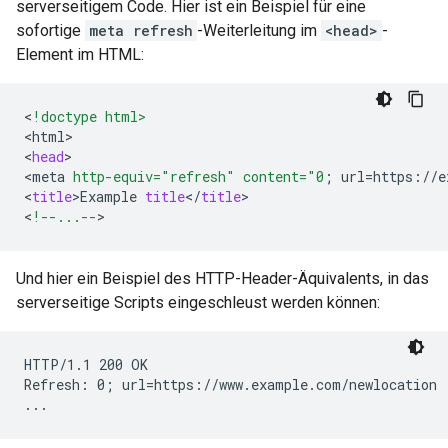
serverseitigem Code. Hier ist ein Beispiel für eine
sofortige
meta refresh
-Weiterleitung im
<head>
-
Element im HTML:
<
!doctype html>
<
html
>
<
head
>
<
meta
http-equiv="refresh"
content="0
;
url
=
https
:
//
e
<
title
>
Example
title
<
/
title
>
<
!--...--
>
Und hier ein Beispiel des HTTP-Header-Äquivalents, in das
serverseitige Scripts eingeschleust werden können:
HTTP/1.1 200 OK

Refresh: 0; url=https://www.example.com/newlocation

...