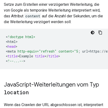
Setze zum Erstellen einer verzögerten Weiterleitung, die
von Google als temporäre Weiterleitung interpretiert wird,
das Attribut
content
auf die Anzahl der Sekunden, um die
die Weiterleitung verzögert werden soll:
<
!doctype html>
<
html
>
<
head
>
<
meta
http-equiv="refresh"
content="5
;
url
=
https
:
//
e
<
title
>
Example
title
<
/
title
>
<
!--...--
>
Java
Script-Weiterleitungen vom Typ
location
Wenn das Crawlen der URL abgeschlossen ist, interpretiert