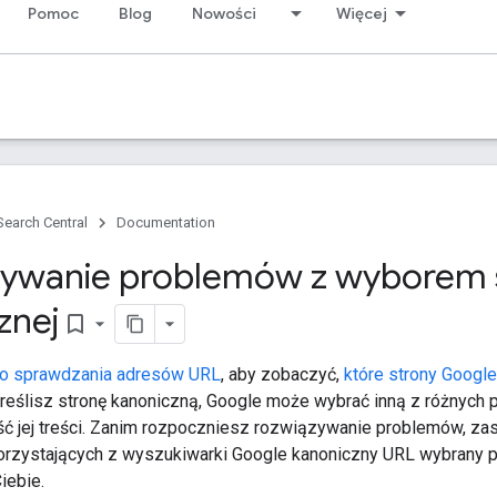
Pomoc
Blog
Nowości
Więcej
Search Central
Documentation
ywanie problemów z wyborem 
znej
bookmark_border
do sprawdzania adresów URL
, aby zobaczyć,
które strony Googl
określisz stronę kanoniczną, Google może wybrać inną z różnych
ść jej treści. Zanim rozpoczniesz rozwiązywanie problemów, za
rzystających z wyszukiwarki Google kanoniczny URL wybrany pr
iebie.