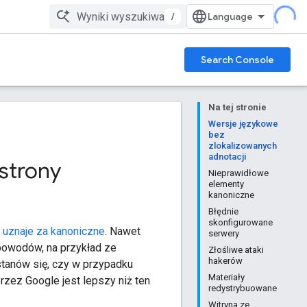
/
Search Console
Na tej stronie
Wersje językowe
bez
zlokalizowanych
adnotacji
strony
Nieprawidłowe
elementy
kanoniczne
Błędnie
skonfigurowane
e uznaje za kanoniczne
. Nawet
serwery
 powodów, na przykład ze
Złośliwe ataki
hakerów
stanów się, czy w przypadku
Materiały
zez Google jest lepszy niż ten
redystrybuowane
Witryna ze