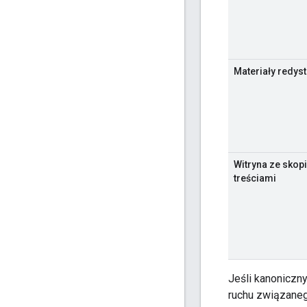
Materiały redys
Witryna ze sko
treściami
Jeśli kanoniczny
ruchu związaneg