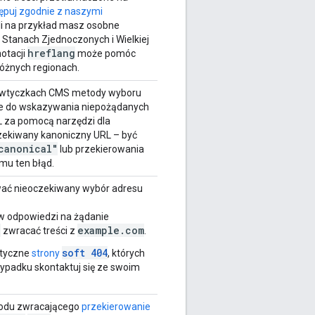
ępuj zgodnie z naszymi
śli na przykład masz osobne
 Stanach Zjednoczonych i Wielkiej
hreflang
notacji
może pomóc
óżnych regionach.
b wtyczkach CMS metody wyboru
ne do wskazywania niepożądanych
L za pomocą narzędzi dla
czekiwany kanoniczny URL – być
canonical"
lub przekierowania
mu ten błąd.
wać nieoczekiwany wybór adresu
 w odpowiedzi na żądanie
e
example.com
zwracać treści z
.
soft 404
ntyczne
strony
, których
zypadku skontaktuj się ze swoim
 kodu zwracającego
przekierowanie