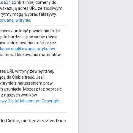
ical"
link
z innej domeny do
 wskazują adres URL ze złośliwym
rytmy mogą wybrać fałszywy,
owanej witrynie
.
i chcesz uniknąć powielania treści
to bardzo się od siebie różnią.
nie indeksowania treści przez
kanie duplikowania artykułów
 na temat blokowania materiałów
res URL witryny zewnętrznej,
 do Ciebie treść. Jeśli
 witrynie z naruszeniem praw
 ich usunięcia. Możesz też poprosić
a, z naszych wyników
awy Digital Millennium Copyright
 do Ciebie, nie będziesz widzieć