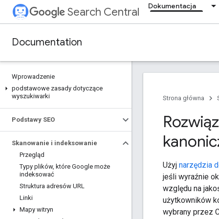
Dokumentacja
Search Central
Documentation
Wprowadzenie
podstawowe zasady dotyczące
wyszukiwarki
Strona główna
Rozwiąz
Podstawy SEO
kanonic
Skanowanie i indeksowanie
Przegląd
Użyj
narzędzia 
Typy plików
,
które Google może
indeksować
jeśli wyraźnie 
Struktura adresów URL
względu na jako
Linki
użytkowników ko
Mapy witryn
wybrany przez C