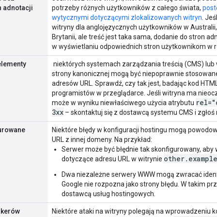
 adnotacji
potrzeby różnych użytkowników z całego świata,
post
wytycznymi dotyczącymi zlokalizowanych witryn
. Je
witryny dla anglojęzycznych użytkowników w Australii,
Brytanii, ale treść jest taka sama, dodanie do stron ad
w wyświetlaniu odpowiednich stron użytkownikom w r
elementy
niektórych systemach zarządzania treścią (CMS) lu
strony kanonicznej mogą być niepoprawnie stosowa
adresów URL. Sprawdź, czy tak jest, badając kod HTM
programistów w przeglądarce. Jeśli witryna ma nieo
rel="
może w wyniku niewłaściwego użycia atrybutu
3xx
– skontaktuj się z dostawcą systemu CMS i zgłoś 
gurowane
Niektóre błędy w konfiguracji hostingu mogą powodo
URL z innej domeny. Na przykład:
Serwer może być błędnie tak skonfigurowany, aby
other.exampl
dotyczące adresu URL w witrynie
Dwa niezależne serwery WWW mogą zwracać ide
Google nie rozpozna jako strony błędu. W takim pr
dostawcą usług hostingowych.
hakerów
Niektóre ataki na witryny polegają na wprowadzeniu