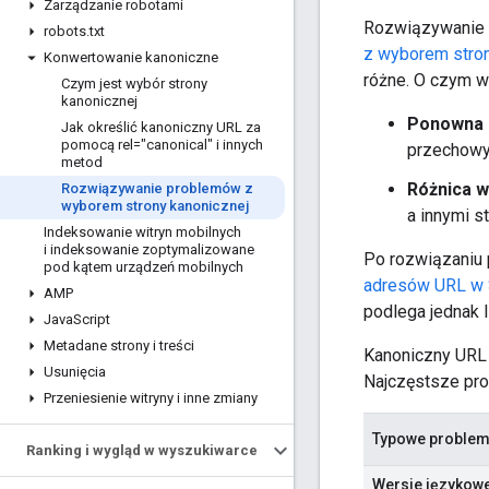
Zarządzanie robotami
Rozwiązywanie p
robots
.
txt
z wyborem stron
Konwertowanie kanoniczne
różne. O czym w
Czym jest wybór strony
kanonicznej
Ponowna 
Jak określić kanoniczny URL za
pomocą rel="canonical" i innych
przechowy
metod
Różnica w
Rozwiązywanie problemów z
wyborem strony kanonicznej
a innymi s
Indeksowanie witryn mobilnych
i indeksowanie zoptymalizowane
Po rozwiązaniu
pod kątem urządzeń mobilnych
adresów URL w 
AMP
podlega jednak l
Java
Script
Metadane strony i treści
Kanoniczny URL 
Usunięcia
Najczęstsze pro
Przeniesienie witryny i inne zmiany
Typowe problem
Ranking i wygląd w wyszukiwarce
Wersje językow