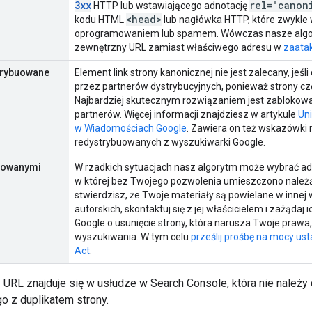
3xx
rel="canon
HTTP lub wstawiającego adnotację
<head>
kodu HTML
lub nagłówka HTTP, które zwykle
oprogramowaniem lub spamem. Wówczas nasze algo
zewnętrzny URL zamiast właściwego adresu w
zaatak
trybuowane
Element link strony kanonicznej nie jest zalecany, jeśl
przez partnerów dystrybucyjnych, ponieważ strony częs
Najbardziej skutecznym rozwiązaniem jest zablokowa
partnerów. Więcej informacji znajdziesz w artykule
Uni
w Wiadomościach Google
. Zawiera on też wskazówki
redystrybuowanych z wyszukiwarki Google.
piowanymi
W rzadkich sytuacjach nasz algorytm może wybrać ad
w której bez Twojego pozwolenia umieszczono należącą
stwierdzisz, że Twoje materiały są powielane w innej
autorskich, skontaktuj się z jej właścicielem i zażądaj
Google o usunięcie strony, która narusza Twoje praw
wyszukiwania. W tym celu
prześlij prośbę na mocy ust
Act
.
 URL znajduje się w usłudze w Search Console, która nie należy
o z duplikatem strony.