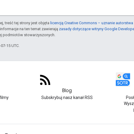
j, treść tej strony jest objęta
licencją Creative Commons – uznanie autorstwa 
informacje na ten temat zawierają
zasady dotyczące witryny Google Develop
jej podmiotów stowarzyszonych.
6-07-15 UTC.
Blog
filmy
Subskrybuj nasz kanał RSS
Pos
Wysz