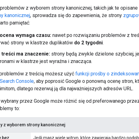
roblemów z wyborem strony kanonicznej, takich jak te opisane
y kanonicznej
, sprowadza się do zapewnienia, że strony
zgrupo
arto pamiętać:
ocena wymaga czasu:
nawet po rozwiązaniu problemów z tre
wać strony w klastrze duplikatów
do 2 tygodni
.
 treści ma znaczenie:
strony będą zwykle dzielone szybciej, je
tronami w klastrze jest wyraźna i znacząca.
 problemów z treścią możesz użyć
funkcji prośby o zindeksowa
Search Console
, aby poprosić Google o ponowną ocenę stron, k
imitom, dlatego rezerwuj ją dla najważniejszych adresów URL.
wybrany przez Google może różnić się od preferowanego przez
blemy to:
y z wyborem strony kanonicznej
e bez
Jeśli masz wiele witryn, które zawierają bardzo podo