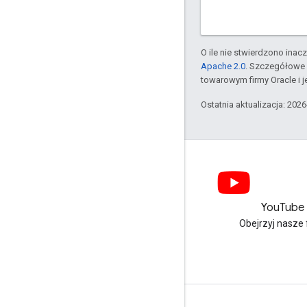
O ile nie stwierdzono inacze
Apache 2.0
. Szczegółowe 
towarowym firmy Oracle i 
Ostatnia aktualizacja: 202
LinkedIn
YouTube
Dołącz do nas na LinkedIn
Obejrzyj nasze 