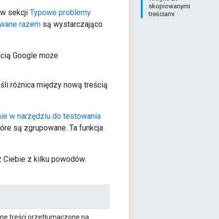
skopiowanymi
 w sekcji
Typowe problemy
treściami
wane razem
są wystarczająco
ścią Google może
śli różnica między nową treścią
nie w narzędziu do testowania
tóre są zgrupowane. Ta funkcja
 Ciebie z kilku powodów.
bne treści przetłumaczone na