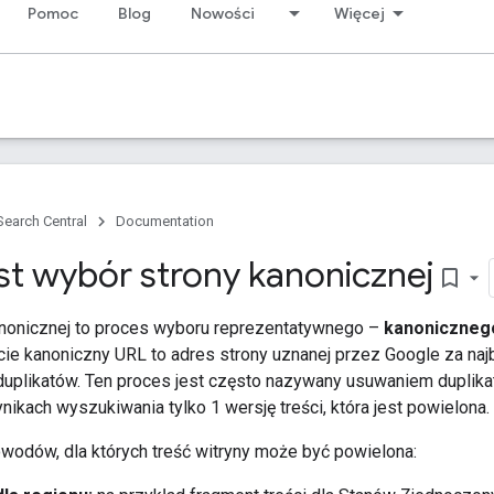
Pomoc
Blog
Nowości
Więcej
Search Central
Documentation
est wybór strony kanonicznej
bookmark_border
nonicznej to proces wyboru reprezentatywnego –
kanoniczneg
acie kanoniczny URL to adres strony uznanej przez Google za na
duplikatów. Ten proces jest często nazywany usuwaniem duplik
ikach wyszukiwania tylko 1 wersję treści, która jest powielona.
owodów, dla których treść witryny może być powielona: