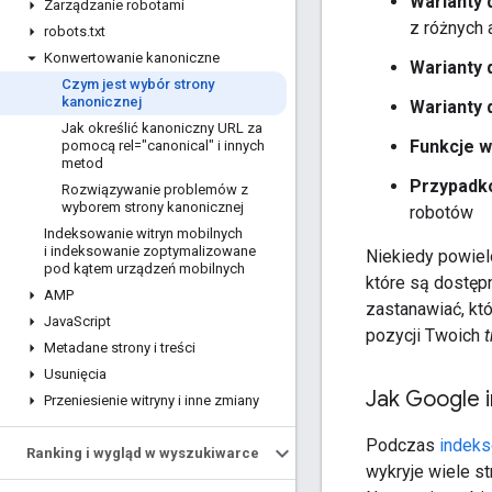
Warianty 
Zarządzanie robotami
z różnych 
robots
.
txt
Konwertowanie kanoniczne
Warianty 
Czym jest wybór strony
kanonicznej
Warianty 
Jak określić kanoniczny URL za
Funkcje w
pomocą rel="canonical" i innych
metod
Przypadk
Rozwiązywanie problemów z
wyborem strony kanonicznej
robotów
Indeksowanie witryn mobilnych
i indeksowanie zoptymalizowane
Niekiedy powiel
pod kątem urządzeń mobilnych
które są dostęp
AMP
zastanawiać, któ
Java
Script
pozycji Twoich
t
Metadane strony i treści
Usunięcia
Jak Google i
Przeniesienie witryny i inne zmiany
Podczas
indeks
Ranking i wygląd w wyszukiwarce
wykryje wiele st