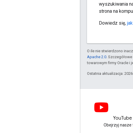
wyszukiwania na
strona na kompu
Dowiedz się,
ja
O ile nie stwierdzono inacze
Apache 2.0
. Szczegółowe 
towarowym firmy Oracle i 
Ostatnia aktualizacja: 202
LinkedIn
YouTube
Dołącz do nas na LinkedIn
Obejrzyj nasze 