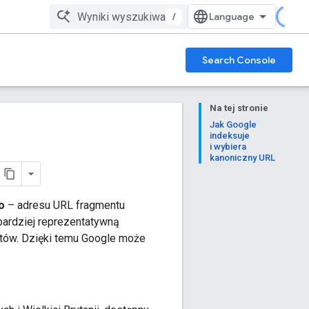
/
Search Console
Na tej stronie
Jak Google
indeksuje
i wybiera
kanoniczny URL
o
– adresu URL fragmentu
jbardziej reprezentatywną
atów. Dzięki temu Google może