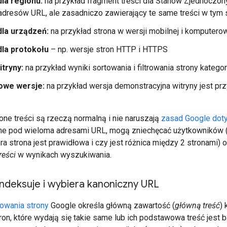
dla regionu:
na przykład fragment treści dla Stanów Zjednoczonyc
adresów URL, ale zasadniczo zawierający te same treści w tym
dla urządzeń:
na przykład strona w wersji mobilnej i komputero
dla protokołu
– np. wersje stron HTTP i HTTPS
itryny:
na przykład wyniki sortowania i filtrowania strony kategor
owe wersje:
na przykład wersja demonstracyjna witryny jest p
one treści są rzeczą normalną i nie naruszają
zasad Google dot
ne pod wieloma adresami URL, mogą zniechęcać użytkowników (
ra strona jest prawidłowa i czy jest różnica między 2 stronami) 
reści
w wynikach wyszukiwania.
ndeksuje i wybiera kanoniczny URL
owania strony
Google określa główną zawartość (
główną treść
) 
ron, które wydają się takie same lub ich podstawowa treść jest b