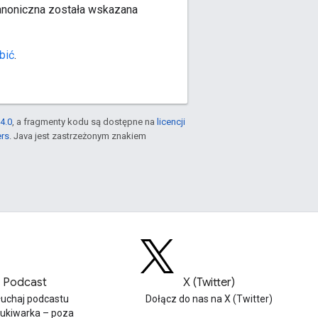
kanoniczna została wskazana
bić
.
4.0
, a fragmenty kodu są dostępne na
licencji
ers
. Java jest zastrzeżonym znakiem
Podcast
X (Twitter)
łuchaj podcastu
Dołącz do nas na X (Twitter)
ukiwarka – poza