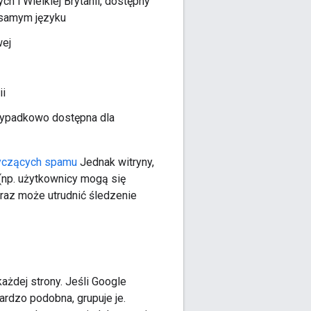
h i Wielkiej Brytanii, dostępny
 samym języku
wej
ii
rzypadkowo dostępna dla
yczących spamu
Jednak witryny,
np. użytkownicy mogą się
oraz może utrudnić śledzenie
każdej strony. Jeśli Google
ardzo podobna, grupuje je.