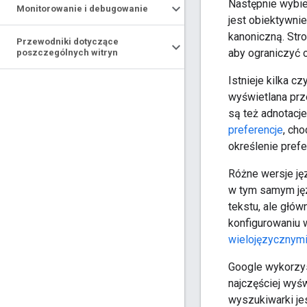
Następnie wybie
Monitorowanie i debugowanie
jest obiektywnie
kanoniczną. Stro
Przewodniki dotyczące
aby ograniczyć 
poszczególnych witryn
Istnieje kilka c
wyświetlana prz
są też adnotacj
preferencje
, ch
określenie pref
Różne wersje ję
w tym samym języ
tekstu, ale głów
konfigurowaniu 
wielojęzycznymi 
Google wykorzys
najczęściej wyśw
wyszukiwarki jes