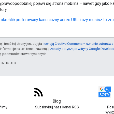
jprawdopodobniej pojawi się strona mobilna – nawet gdy jako 
tery.
k określić preferowany kanoniczny adres URL i czy musisz to zro
j, treść tej strony jest objęta
licencją Creative Commons – uznanie autorstwa 
informacje na ten temat zawierają
zasady dotyczące witryny Google Develop
jej podmiotów stowarzyszonych.
6-07-15 UTC.
Blog
filmy
Subskrybuj nasz kanał RSS
Pos
Wysz