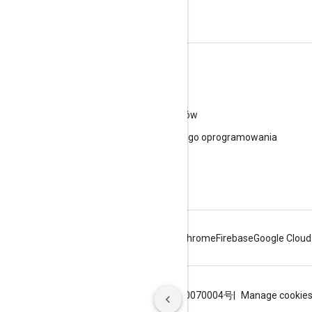
Skorzystaj z pomocy
Otwórz Forum pomocy
Prześlij pytanie do naszych konsultantów
Zgłaszanie spamu, phishingu i złośliwego oprogramowania
Gdzie jeszcze można uzyskać pomoc
Android
Chrome
Firebase
Google Cloud
Warunki
Prywatność
ICP证合字B2-20070004号
Manage cookie