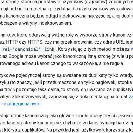
ra stronę, która na podstawie czynników (
sygnałów
) zebranych 
 najbardziej kompletna i przydatna dla użytkowników wyszukiwar
na kanoniczna będzie odtąd indeksowana najczęściej, a jej dupli
obciążenie witryny indeksowaniem.
zynników, które odgrywają ważną rolę w wyborze strony kanoniczne
ez HTTP czy HTTPS, czy ma przekierowania, czy adres URL jest
e
rel="canonical"
link
. Korzystając z tych metod, możesz
ociaż Google może wybrać jako kanoniczną inną stronę (z wielu 
erowanego adresu kanonicznego to wskazówka, a nie reguła.
zykowe pojedynczej strony są uważane za duplikaty tylko wtedy
ku (to znaczy, jeśli przetłumaczone są tylko nagłówek, stopka i
na treść pozostaje taka sama, to strony są uważane za duplikaty
witryn zlokalizowanych, zapoznaj się z dokumentacją na temat
za
i multiregionalnymi
.
tuje stronę kanoniczną jako główne źródło oceny treści i jakoś
ietlane są strony kanoniczne, chyba że w danej sytuacji bardzi
t któryś z duplikatów. Na przykład jeśli użytkownik korzysta z 