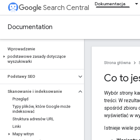
Dokumentacja
Search Central
Documentation
Wprowadzenie
podstawowe zasady dotyczące
wyszukiwarki
Strona główna
Co to j
Podstawy SEO
Skanowanie i indeksowanie
Wybór strony ka
Przegląd
treści. W rezult
Typy plików
,
które Google może
spośród zbioru 
indeksować
wyświetlać w wyn
Struktura adresów URL
Linki
Istnieje wiele p
Mapy witryn