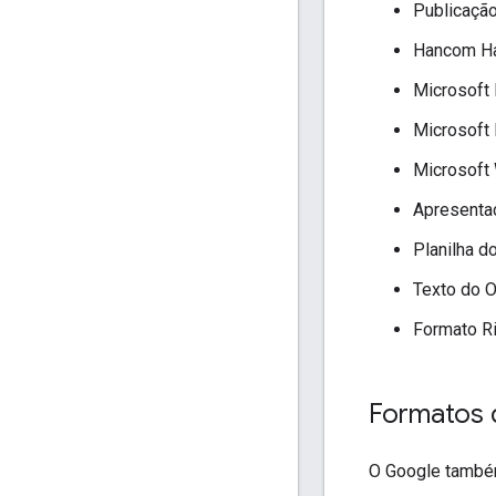
Publicação
Hancom Ha
Microsoft E
Microsoft 
Microsoft 
Apresentaç
Planilha d
Texto do O
Formato Ric
Formatos 
O Google também