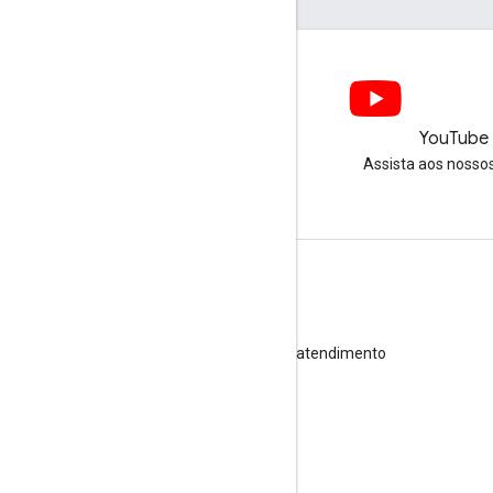
LinkedIn
YouTube
Junte-se a nós no LinkedIn
Assista aos nosso
Receber suporte
Acesse o Fórum de Ajuda
Enviar uma pergunta para o horário de atendimento
Denunciar spam, phishing ou malware
Mais recursos de suporte