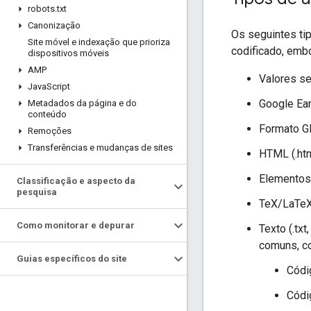
robots
.
txt
Canonização
Os seguintes ti
Site móvel e indexação que prioriza
codificado, emb
dispositivos móveis
AMP
Valores se
Java
Script
Google Ear
Metadados da página e do
conteúdo
Formato G
Remoções
Transferências e mudanças de sites
HTML (.htm
Elementos 
Classificação e aspecto da
pesquisa
TeX/LaTeX 
Como monitorar e depurar
Texto (.tx
comuns, c
Guias específicos do site
Códi
Códig