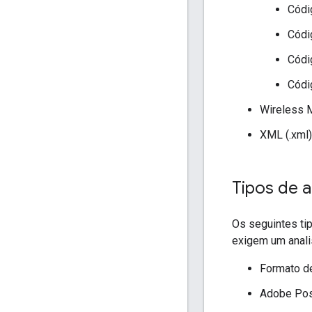
Códi
Códig
Códi
Códi
Wireless M
XML (.xml)
Tipos de a
Os seguintes ti
exigem um analis
Formato de
Adobe Post