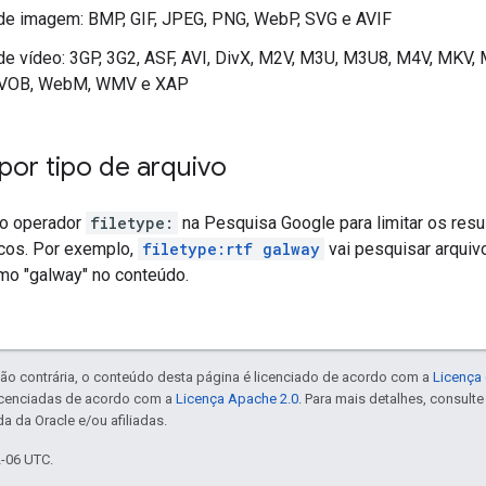
de imagem: BMP, GIF, JPEG, PNG, WebP, SVG e AVIF
e vídeo: 3GP, 3G2, ASF, AVI, DivX, M2V, M3U, M3U8, M4V, MKV,
 VOB, WebM, WMV e XAP
por tipo de arquivo
 o operador
filetype:
na Pesquisa Google para limitar os resu
icos. Por exemplo,
filetype:rtf galway
vai pesquisar arqui
mo "
galway
" no conteúdo.
ão contrária, o conteúdo desta página é licenciado de acordo com a
Licença 
icenciadas de acordo com a
Licença Apache 2.0
. Para mais detalhes, consult
a da Oracle e/ou afiliadas.
2-06 UTC.