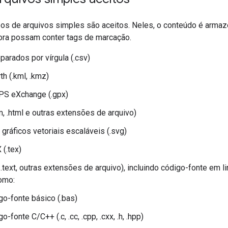
pos de arquivos simples são aceitos. Neles, o conteúdo é arma
ora possam conter tags de marcação.
parados por vírgula (.csv)
th (.kml, .kmz)
PS eXchange (.gpx)
, .html e outras extensões de arquivo)
gráficos vetoriais escaláveis (.svg)
(.tex)
t, .text, outras extensões de arquivo), incluindo código-fonte e
omo:
go-fonte básico (.bas)
o-fonte C/C++ (.c, .cc, .cpp, .cxx, .h, .hpp)