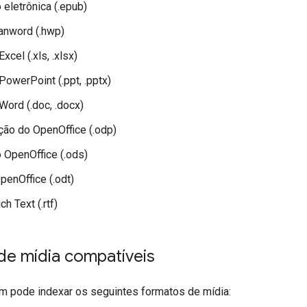
 eletrônica (.epub)
nword (.hwp)
xcel (.xls, .xlsx)
PowerPoint (.ppt, .pptx)
Word (.doc, .docx)
ão do OpenOffice (.odp)
o OpenOffice (.ods)
penOffice (.odt)
h Text (.rtf)
de mídia compatíveis
 pode indexar os seguintes formatos de mídia: