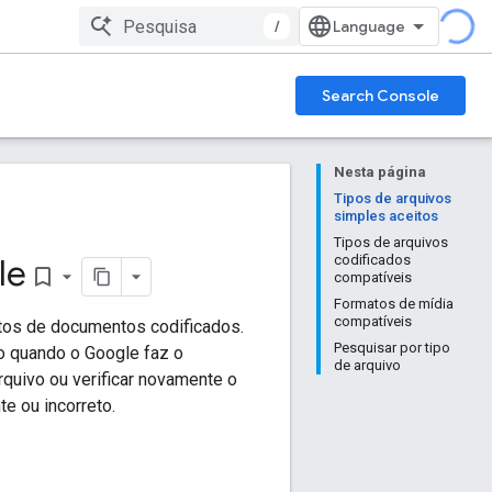
/
Search Console
Nesta página
Tipos de arquivos
simples aceitos
Tipos de arquivos
le
codificados
bookmark_border
compatíveis
Formatos de mídia
compatíveis
atos de documentos codificados.
Pesquisar por tipo
o quando o Google faz o
de arquivo
quivo ou verificar novamente o
e ou incorreto.