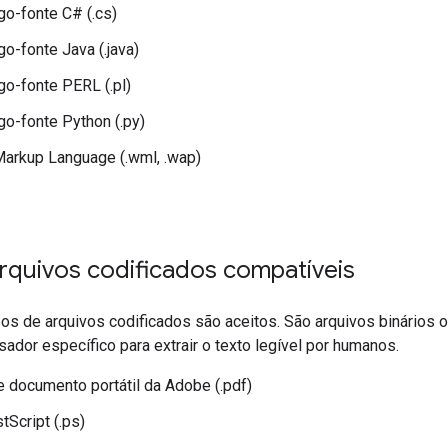
go-fonte C# (.cs)
o-fonte Java (.java)
go-fonte PERL (.pl)
go-fonte Python (.py)
arkup Language (.wml, .wap)
rquivos codificados compatíveis
pos de arquivos codificados são aceitos. São arquivos binários
ador específico para extrair o texto legível por humanos.
 documento portátil da Adobe (.pdf)
Script (.ps)