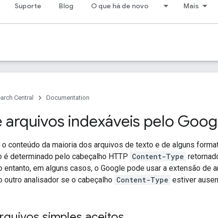
Suporte
Blog
O que há de novo
Mais
arch Central
Documentation
e arquivos indexáveis pelo Goog
 o conteúdo da maioria dos arquivos de texto e de alguns form
vo é determinado pelo cabeçalho HTTP
Content-Type
retornad
o entanto, em alguns casos, o Google pode usar a extensão de ar
 outro analisador se o cabeçalho
Content-Type
estiver ausent
rquivos simples aceitos