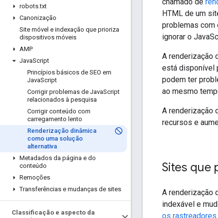
chamado de
ren
robots
.
txt
HTML de um sit
Canonização
problemas com 
Site móvel e indexação que prioriza
ignorar o JavaSc
dispositivos móveis
AMP
A renderização d
Java
Script
está disponível
Princípios básicos de SEO em
podem ter probl
Java
Script
ao mesmo tempo 
Corrigir problemas de Java
Script
relacionados à pesquisa
A renderização 
Corrigir conteúdo com
carregamento lento
recursos e aume
Renderização dinâmica
como uma solução
alternativa
Metadados da página e do
Sites que
conteúdo
Remoções
Transferências e mudanças de sites
A renderização d
indexável e mud
Classificação e aspecto da
os rastreadores