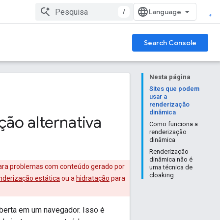
/
Search Console
Nesta página
Sites que podem
usar a
renderização
dinâmica
ão alternativa
Como funciona a
renderização
dinâmica
Renderização
dinâmica não é
 para problemas com conteúdo gerado por
uma técnica de
cloaking
nderização estática
ou a
hidratação
para
aberta em um navegador. Isso é