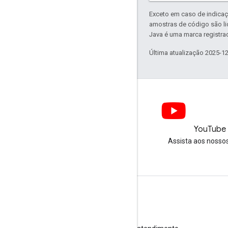
Exceto em caso de indicaç
amostras de código são l
Java é uma marca registrad
Última atualização 2025-1
LinkedIn
YouTube
Junte-se a nós no LinkedIn
Assista aos nosso
Receber suporte
Acesse o Fórum de Ajuda