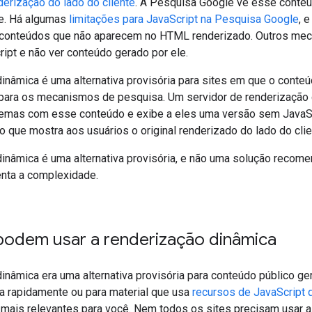
derização do lado do cliente
. A Pesquisa Google vê esse conteú
e. Há algumas
limitações para JavaScript na Pesquisa Google
, 
conteúdos que não aparecem no HTML renderizado. Outros me
ript e não ver conteúdo gerado por ele.
inâmica é uma alternativa provisória para sites em que o conte
 para os mecanismos de pesquisa. Um servidor de renderização 
emas com esse conteúdo e exibe a eles uma versão sem JavaScr
que mostra aos usuários o original renderizado do lado do clie
dinâmica é uma alternativa provisória, e não uma solução recom
nta a complexidade.
 podem usar a renderização dinâmica
inâmica era uma alternativa provisória para conteúdo público ge
a rapidamente ou para material que usa
recursos de JavaScript
mais relevantes para você. Nem todos os sites precisam usar a