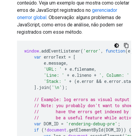
conteúdo. Veja um exemplo que mostra como coletar
erros de JavaScript registrados no
gerenciador
onerror global
. Observação: alguns problemas de
JavaScript, como erros de análise, não podem ser
registrados com esse método.
window
.
addEventListener
(
'error'
,
function
(
e
)
var
errorText
=
[
e
.
message
,
'URL: '
+
e
.
filename
,
'Line: '
+
e
.
lineno
+
', Column: '
+
'Stack: '
+
(
e
.
error
 && 
e
.
error
.
stack
].
join
(
'\n'
);
// Example: log errors as visual output i
// Note: you probably don't want to show 
//       have the errors get indexed by G
//       be a useful feature while activel
var
DOM_ID
=
'rendering-debug-pre'
;
if
(
!
document
.
getElementById
(
DOM_ID
))
{
var
log
=
document
.
createElement
(
'pre