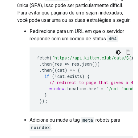
única (SPA), isso pode ser particularmente difícil.
Para evitar que páginas de erro sejam indexadas,
você pode usar uma ou as duas estratégias a seguir:
Redirecione para um URL em que o servidor
responde com um código de status
404
.
fetch
(
`https://api.kitten.club/cats/
${
id
.
then
(
res
=>
res
.
json
())
.
then
((
cat
)
=>
{
if
(
!
cat
.
exists
)
{
// redirect to page that gives a 404
window
.
location
.
href
=
'/not-found'
}
});
Adicione ou mude a tag
meta
robots
para
noindex
.