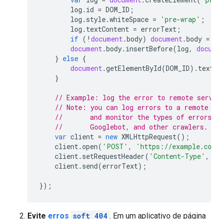
log
.
id
=
DOM_ID
;
log
.
style
.
whiteSpace
=
'pre-wrap'
;
log
.
textContent
=
errorText
;
if
(
!
document
.
body
)
document
.
body
=
d
document
.
body
.
insertBefore
(
log
,
docum
}
else
{
document
.
getElementById
(
DOM_ID
).
textC
}
// Example: log the error to remote servi
// Note: you can log errors to a remote s
//       and monitor the types of errors 
//       Googlebot, and other crawlers.
var
client
=
new
XMLHttpRequest
();
client
.
open
(
'POST'
,
'https://example.com
client
.
setRequestHeader
(
'Content-Type'
,
'
client
.
send
(
errorText
);
});
Evite
erros
soft 404
. Em um aplicativo de página