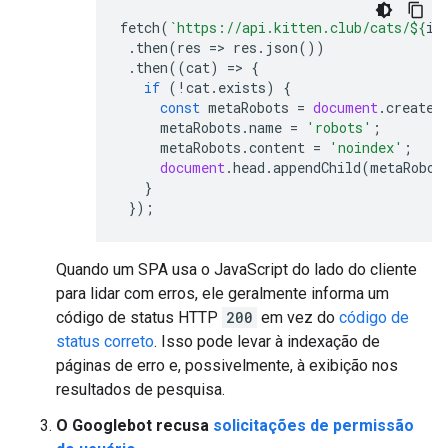
fetch
(
`https://api.kitten.club/cats/
${
id
.
then
(
res
=>
res
.
json
())
.
then
((
cat
)
=>
{
if
(
!
cat
.
exists
)
{
const
metaRobots
=
document
.
createE
metaRobots
.
name
=
'robots'
;
metaRobots
.
content
=
'noindex'
;
document
.
head
.
appendChild
(
metaRobot
}
});
Quando um SPA usa o JavaScript do lado do cliente
para lidar com erros, ele geralmente informa um
código de status HTTP
200
em vez do
código de
status correto
. Isso pode levar à indexação de
páginas de erro e, possivelmente, à exibição nos
resultados de pesquisa.
O Googlebot recusa
solicitações de permissão