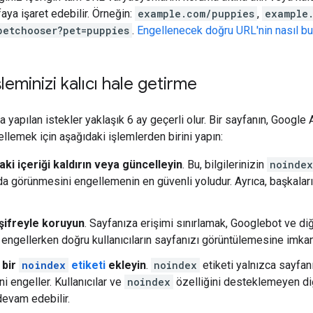
aya işaret edebilir. Örneğin:
example.com/puppies
,
example
petchooser?pet=puppies
.
Engellenecek doğru URL'nin nasıl bu
leminizi kalıcı hale getirme
a yapılan istekler yaklaşık 6 ay geçerli olur. Bir sayfanın, Goog
ellemek için aşağıdaki işlemlerden birini yapın:
ki içeriği kaldırın veya güncelleyin
. Bu, bilgilerinizin
noindex
da görünmesini engellemenin en güvenli yoludur. Ayrıca, başkala
 şifreyle koruyun
. Sayfanıza erişimi sınırlamak, Googlebot ve di
 engellerken doğru kullanıcıların sayfanızı görüntülemesine imkan
 bir
noindex
etiketi
ekleyin
.
noindex
etiketi yalnızca sayfa
i engeller. Kullanıcılar ve
noindex
özelliğini desteklemeyen di
evam edebilir.