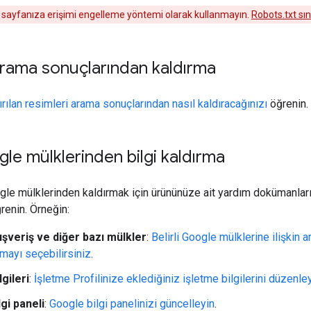
, sayfanıza erişimi engelleme yöntemi olarak kullanmayın.
Robots.txt sın
arama sonuçlarından kaldırma
rılan resimleri arama sonuçlarından nasıl kaldıracağınızı
öğrenin.
le mülklerinden bilgi kaldırma
ogle mülklerinden kaldırmak için ürününüze ait yardım dokümanları
ğrenin. Örneğin:
ışveriş ve diğer bazı mülkler
:
Belirli Google mülklerine ilişkin
lmayı seçebilirsiniz
.
lgileri
:
İşletme Profilinize eklediğiniz işletme bilgilerini düzenle
gi paneli
:
Google bilgi panelinizi güncelleyin
.