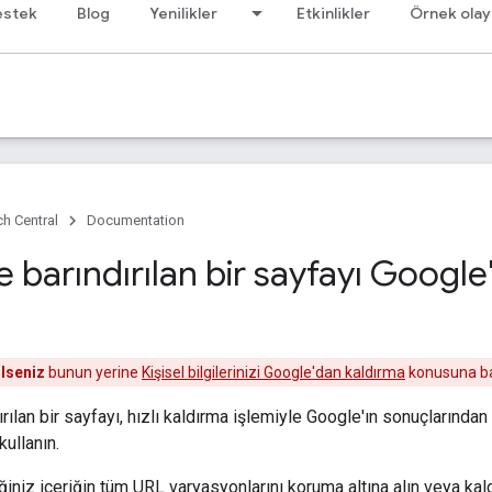
estek
Blog
Yenilikler
Etkinlikler
Örnek olay
h Central
Documentation
e barındırılan bir sayfayı Googl
ilseniz
bunun yerine
Kişisel bilgilerinizi Google'dan kaldırma
konusuna b
rılan bir sayfayı, hızlı kaldırma işlemiyle Google'ın sonuçlarından 
kullanın.
iniz içeriğin tüm URL varyasyonlarını koruma altına alın veya kald