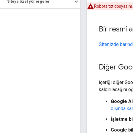
Siteye özel yönergeler
Robots.txt dosyasını
Bir resmi 
Sitenizde barındı
Diğer Goog
İçeriği diğer Go
kaldırılacağını ö
Google Al
dışında ka
İşletme bi
Google bil