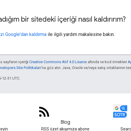
dığım bir sitedeki içeriği nasıl kaldırırım?
nizi Google'dan kaldırma
ile ilgili yardım makalesine bakın.
bu sayfanın içeriği
Creative Commons Atıf 4.0 Lisansı
altında ve kod örnekleri
A
elopers Site Politikaları
'na göz atın. Java, Oracle ve/veya satış ortaklarının tesc
5-12-31 UTC.
Blog
leyin
RSS özet akışımıza abone
Searc