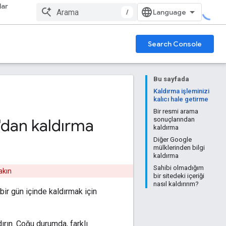
lar
/
Search Console
Bu sayfada
Kaldırma işleminizi
kalıcı hale getirme
Bir resmi arama
e'dan kaldırma
sonuçlarından
kaldırma
Diğer Google
mülklerinden bilgi
kaldırma
Sahibi olmadığım
akın
bir sitedeki içeriği
nasıl kaldırırım?
bir gün içinde kaldırmak için
ırın. Çoğu durumda, farklı