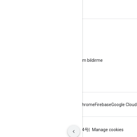
Destek alın
Yardım forumuna gidin
Ofis saatleri için soru gönderin
Spam, kimlik avı veya kötü amaçlı yazılım bildirme
Diğer destek kaynakları
Android
Chrome
Firebase
Google Cloud
Şartlar
Gizlilik
ICP证合字B2-20070004号
Manage cookies