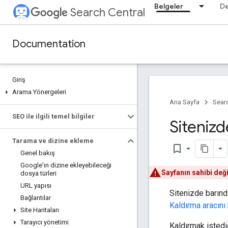
Belgeler
D
Search Central
Documentation
Giriş
Arama Yönergeleri
Ana Sayfa
Searc
SEO ile ilgili temel bilgiler
Sitenizd
Tarama ve dizine ekleme
bookmark_border
Genel bakış
Google'ın dizine ekleyebileceği
Sayfanın sahibi değ
dosya türleri
URL yapısı
Sitenizde barındı
Bağlantılar
Kaldırma aracını
Site Haritaları
Tarayıcı yönetimi
Kaldırmak istediğ