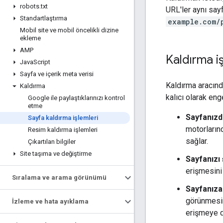
robots
.
txt
URL'ler aynı sayf
Standartlaştırma
example.com/
Mobil site ve mobil öncelikli dizine
ekleme
AMP
Kaldırma iş
Java
Script
Sayfa ve içerik meta verisi
Kaldırma aracınd
Kaldırma
kalıcı olarak eng
Google ile paylaştıklarınızı kontrol
etme
Sayfanızda
Sayfa kaldırma işlemleri
motorların
Resim kaldırma işlemleri
sağlar.
Çıkartılan bilgiler
Site taşıma ve değiştirme
Sayfanızı
erişmesini
Sıralama ve arama görünümü
Sayfanıza
görünmesin
İzleme ve hata ayıklama
erişmeye d