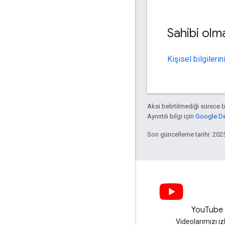
Sahibi olma
Kişisel bilgileri
Aksi belirtilmediği sürece 
Ayrıntılı bilgi için
Google Dev
Son güncelleme tarihi: 202
LinkedIn
YouTube
LinkedIn'de bize katılın
Videolarımızı iz