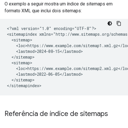
O exemplo a seguir mostra um índice de sitemaps em
formato XML que inclui dois sitemaps:
<
?xml version="1.0" encoding="UTF-8"?
>

<
sitemapindex xmlns="http://www.sitemaps.org/schemas
  <sitemap>
    <loc>https://www.example.com/sitemap1.xml.gz</lo
    <lastmod>2024-08-15</lastmod>
  </sitemap>
  <sitemap>
    <loc>https://www.example.com/sitemap2.xml.gz</lo
    <lastmod>2022-06-05</lastmod>
  </sitemap>
<
/sitemapindex
>
Referência de índice de sitemaps