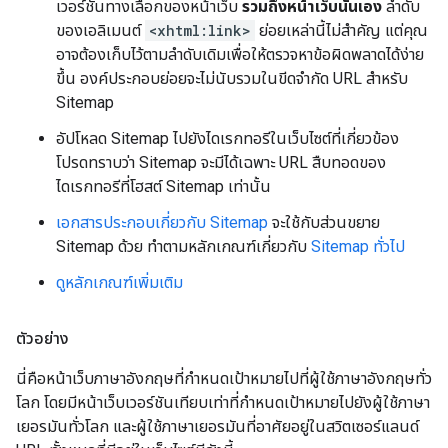
เวอร์ชันทางเลือกของหน้าเว็บ
รวมถึงหน้าเว็บนั้นเอง
ลำดับ
ของเอลิเมนต์
<xhtml:link>
ย่อยเหล่านี้ไม่สำคัญ แต่คุณ
อาจต้องเก็บไว้ตามลำดับเดิมเพื่อให้ตรวจหาข้อผิดพลาดได้ง่าย
ขึ้น องค์ประกอบย่อยจะไม่นับรวมในขีดจํากัด URL สําหรับ
Sitemap
อัปโหลด Sitemap ไปยังไดเรกทอรีในเว็บไซต์ที่เกี่ยวข้อง
โปรดทราบว่า Sitemap จะมีได้เฉพาะ URL สืบทอดของ
ไดเรกทอรีที่โฮสต์ Sitemap เท่านั้น
เอกสารประกอบเกี่ยวกับ Sitemap
จะใช้กับส่วนขยาย
Sitemap ด้วย ทําตามหลักเกณฑ์เกี่ยวกับ
Sitemap ทั่วไป
ดูหลักเกณฑ์เพิ่มเติม
ตัวอย่าง
นี่คือหน้าเว็บภาษาอังกฤษที่กำหนดเป้าหมายไปที่ผู้ใช้ภาษาอังกฤษทั่ว
โลก โดยมีหน้าเว็บเวอร์ชันเทียบเท่าที่กำหนดเป้าหมายไปยังผู้ใช้ภาษา
เยอรมันทั่วโลก และผู้ใช้ภาษาเยอรมันที่อาศัยอยู่ในสวิตเซอร์แลนด์