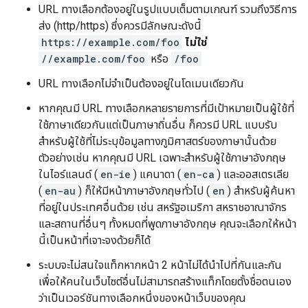
URL ทางเลือกต้องอยู่ในรูปแบบเต็มตามเกณฑ์ รวมถึงวิธีการ
ส่ง (http/https) ซึ่งควรมีลักษณะดังนี้
https://example.com/foo
ไม่ใช่
//example.com/foo
หรือ
/foo
URL ทางเลือกไม่จำเป็นต้องอยู่ในโดเมนเดียวกัน
หากคุณมี URL ทางเลือกหลายรายการที่มีเป้าหมายเป็นผู้ใช้ที่
ใช้ภาษาเดียวกันแต่เป็นภาษาถิ่นอื่น ก็ควรมี URL แบบรับ
สำหรับผู้ใช้ที่ไม่ระบุข้อมูลทางภูมิศาสตร์ของภาษานั้นด้วย
ตัวอย่างเช่น หากคุณมี URL เฉพาะสำหรับผู้ใช้ภาษาอังกฤษ
ในไอร์แลนด์ (
en-ie
) แคนาดา (
en-ca
) และออสเตรเลีย
(
en-au
) ก็ให้มีหน้าภาษาอังกฤษทั่วไป (
en
) สำหรับผู้ค้นหา
ที่อยู่ในประเทศอื่นด้วย เช่น สหรัฐอเมริกา สหราชอาณาจักร
และสถานที่อื่นๆ ทั้งหมดที่พูดภาษาอังกฤษ คุณจะเลือกให้หน้า
นี้เป็นหน้าที่เจาะจงด้วยก็ได้
ระบบจะไม่สนใจแท็กหากหน้า 2 หน้าไม่ได้นำไปที่กันและกัน
เพื่อให้คนในเว็บไซต์อื่นไม่สามารถสร้างแท็กโดยตั้งชื่อตนเอง
ว่าเป็นเวอร์ชันทางเลือกหนึ่งของหน้าเว็บของคุณ