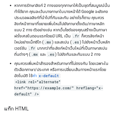
หากการรักษาลิงก์ 2 ทางของทุกภาษาให้เป็นชุดที่สมบูรณ์นั้น
ทำได้ยาก คุณละเว้นบางภาษาในบางหน้าได้ Google จะยังคง
ประมวลผลลิงก์ที่นำไปที่กันและกัน อย่างไรก็ตาม คุณควร
ลิงก์หน้าภาษาที่ขยายเพิ่มใหม่ไปยังภาษาดั้งเดิม/ภาษาหลัก
แบบ 2 ทาง ตัวอย่างเช่น หากเว็บไซต์ของคุณสร้างเป็นภาษา
ฝรั่งเศสในตอนแรกโดยมี URL เป็น
.fr
ก็ควรลิงก์หน้า
ใหม่อย่างเม็กซิโก (
.mx
) และสเปน (
.es
) ไปยังหน้าเว็บหลัก
เวอร์ชัน
.fr
มากกว่าที่จะลิงก์หน้าเว็บใหม่ที่เป็นภาษาสเปน
ถิ่นต่างๆ (
.mx
และ
.es
) ไปยังกันและกันแบบ 2 ทาง
คุณควรเพิ่มหน้าสำรองสำหรับภาษาที่ไม่ตรงกัน โดยเฉพาะใน
ตัวเลือกภาษา/ประเทศ หรือการเปลี่ยนเส้นทางหน้าแรกโดย
อัตโนมัติ ใช้
ค่า
x-default
:
<link rel="alternate"
href="https://example.com/" hreflang="x-
default" />
แท็ก HTML