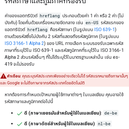
รหัสภาษาและภูมิภาคที่รองรับ
ค่าของแอตทริบิวต์
hreflang
ประกอบด้วยค่า 1 ค่า หรือ 2 ค่า (ไม่
บังคับ) โดยคั่นด้วยเครื่องหมายขีดกลาง เช่น
en-US
รหัสแรกของ
แอตทริบิวต์
hreflang
คือรหัสภาษา (ในรูปแบบ
ISO 639-1
)
ตามด้วยรหัสซึ่งไม่บังคับ 2 รหัสที่แสดงถึงรหัสภูมิภาค (ในรูปแบบ
ISO 3166-1 Alpha 2
) ของ URL ทางเลือก ระบบรองรับเฉพาะรหัส
ภาษาที่ระบุไว้ใน ISO 639-1 และรหัสภูมิภาคที่ระบุไว้ใน ISO 3166-1
Alpha 2 ส่วนรหัสอื่นๆ ที่ไม่ได้ระบุไว้ในมาตรฐานเหล่านั้น เช่น es-
419 จะไม่รองรับ
คําเตือน
: คุณระบุรหัสประเทศเพียงอย่างเดียวไม่ได้ รหัสแรกหมายถึงภาษานั้นๆ
และ Google จะไม่ดึงภาษาจากรหัสประเทศโดยอัตโนมัติ
หากต้องการกําหนดเป้าหมายผู้ใช้ภาษาต่างๆ ในเบลเยียม คุณอาจใช้
รหัสภาษาและภูมิภาคต่อไปนี้
ดี (ภาษาเยอรมันสําหรับผู้ใช้ในเบลเยียม)
:
de-be
ดี (ภาษาดัตช์สําหรับผู้ใช้ในเบลเยียม)
:
nl-be