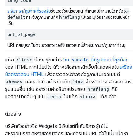
lang
_
code
x-
รหัสภาษา/ภูมิภาคที่รองรับ
ซึ่งเวอร์ชันนี้ของหน้ากำหนดเป้าหมายไว้ หรือ
default
hreflang
ที่จะจับคู่ภาษาที่แท็ก
ไม่ได้ระบุไว้อย่างชัดเจนในหน้า
เว็บ
url
_
of
_
page
URL ที่สมบูรณ์ในตัวเองของเวอร์ชันของหน้านี้สำหรับภาษา/ภูมิภาคที่ระบุ
แท็ก
<link>
ต้องอยู่ภายใน
ส่วน
<head>
ที่มีรูปแบบที่ถูกต้อง
ของ HTML หากไม่แน่ใจ ให้วางโค้ดจากหน้าเว็บที่แสดงผลใน
เครื่อง
มือตรวจสอบ HTML
เพื่อตรวจสอบว่าลิงก์อยู่ภายในเอลิเมนต์
<head>
นอกจากนี้ อย่ารวมแท็ก
link
สำหรับการแสดงเอกสาร
รูปแบบอื่น เช่น อย่ารวมคำอธิบายประกอบ
hreflang
ที่มี
แอตทริบิวต์อื่นๆ เช่น
media
ในแท็ก
<link>
แท็กเดียว
ตัวอย่าง
บริษัทตัวอย่างชื่อ Widgets มีเว็บไซต์ที่ให้บริการผู้ใช้ใน
สหรัฐอเมริกา สหราชอาณาจักร และเยอรมนี URL ต่อไปนี้มีเนื้อหา