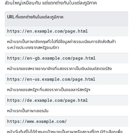
ส่วนใหญ่เหมือนกัน แต่แตกต่างกันในแต่ละภูมิภาค
URL ที่แตกต่างกันในแต่ละภูมิภาค
https:
/
/
en
.
example
.
com
/
page
.
html
หน้าแรกเป็นภาษาอังกฤษทั่วไปที่มีข้อมูลค่าธรรมเนียมการจัดส่งสินค้า
ระหว่างประเทศจากสหรัฐอเมริกา
https:
/
/
en-gb
.
example
.
com
/
page
.
html
หน้าแรกของสหราชอาณาจักรที่แสดงราคาเป็นเงินปอนด์สเตอร์ลิง
https:
/
/
en-us
.
example
.
com
/
page
.
html
หน้าแรกของสหรัฐฯ ที่แสดงราคาเป็นดอลลาร์สหรัฐฯ
https:
/
/
de
.
example
.
com
/
page
.
html
หน้าแรกเป็นภาษาเยอรมัน
https:
/
/
www
.
example
.
com
/
หน้าเริ่มต้นที่ไม่ได้กำหนดเป้าหมายเป็นภาษาหรือสถานที่ใดๆ มีตัวเลือกเพื่อ