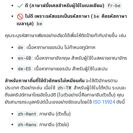
ดี (ภาษาฝรั่งเศสสําหรับผู้ใช้ในเบลเยียม)
:
fr-be
ไม่ดี เพราะรหัสแรกเป็นรหัสภาษา (
be
คือรหัสภาษา
เบลารุส)
:
be
คุณระบุรหัสภาษาเพียงอย่างเดียวได้เพื่อให้ติดป้ายกำกับง่ายขึ้น เช่น
de
: เนื้อหาภาษาเยอรมัน ไม่กำหนดภูมิภาค
en-GB
: เนื้อหาภาษาอังกฤษ สำหรับผู้ใช้ในสหราชอาณาจักร
de-ES
: เนื้อหาภาษาเยอรมัน สำหรับผู้ใช้ในสเปน
สำหรับภาษาถิ่นที่ใช้ตัวอักษรไม่เหมือนกัน
จะใช้ตัวอักษรตาม
ประเทศ ตัวอย่างเช่น เมื่อใช้
zh-TW
สำหรับผู้ใช้ในไต้หวัน ระบบจะ
ดึงสคริปต์ภาษาโดยอัตโนมัติ (ในตัวอย่างนี้คือภาษาจีนตัวเต็ม) คุณ
ยังสามารถระบุสคริปต์นั้นเองอย่างชัดเจนโดยใช้
ISO 15924
ดังนี้
zh-Hant
: ภาษาจีน (ตัวเต็ม)
zh-Hans
: ภาษาจีน (ตัวย่อ)