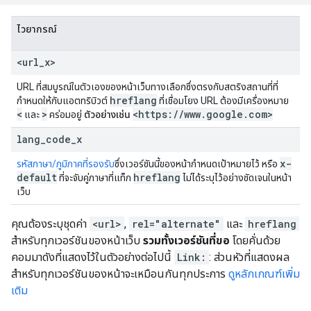
ไวยากรณ์
<url
_
x>
URL ที่สมบูรณ์ในตัวเองของหน้าเว็บทางเลือกซึ่งตรงกับสตริงสถานที่ที่
hreflang
กำหนดให้กับแอตทริบิวต์
ที่เชื่อมโยง URL ต้องมีเครื่องหมาย
<
>
<https:
/
/
www
.
google
.
com>
และ
คร่อมอยู่
ตัวอย่างเช่น
lang
_
code
_
x
x-
รหัสภาษา/ภูมิภาคที่รองรับ
ซึ่งเวอร์ชันนี้ของหน้ากำหนดเป้าหมายไว้ หรือ
default
hreflang
ที่จะจับคู่ภาษาที่แท็ก
ไม่ได้ระบุไว้อย่างชัดเจนในหน้า
เว็บ
คุณต้องระบุชุดค่า
<url>
,
rel="alternate"
และ
hreflang
สำหรับทุกเวอร์ชันของหน้าเว็บ
รวมทั้งเวอร์ชันที่ขอ
โดยคั่นด้วย
คอมมาดังที่แสดงไว้ในตัวอย่างต่อไปนี้
Link:
: ส่วนหัวที่แสดงผล
สำหรับทุกเวอร์ชันของหน้าจะเหมือนกันทุกประการ
ดูหลักเกณฑ์เพิ่ม
เติม