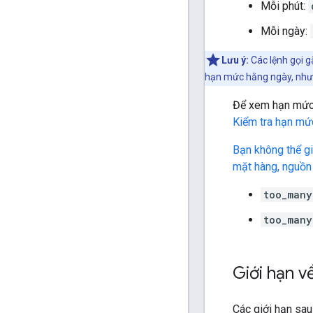
Mỗi phút:
Mỗi ngày:
Lưu ý:
Các lệnh gọi g
hạn mức hằng ngày, nhưn
Để xem hạn mức 
Kiểm tra hạn mứ
Bạn không thể g
mặt hàng, nguồn 
too_many
too_many
Giới hạn v
Các giới hạn sau