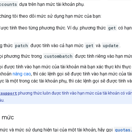
ccounts
dựa trên hạn mức tài khoản phụ.
 chúng tôi theo dõi mức sử dụng hạn mức của bạn:
ợc tính theo từng phương thức. Ví dụ: phương thức
get
có hạn
g thức
patch
được tính vào cả hạn mức
get
và
update
.
ọi phương thức trong
custombatch
được tính riêng vào hạn mứ
ọi được tính vào hạn mức của tài khoản mà bạn xác thực khi thực h
i khoản
nâng cao
, thì các lệnh gọi sẽ được tính vào hạn mức của tà
ực là một trong các tài khoản phụ, thì các lệnh gọi sẽ được tính 
tsupport
phương thức luôn được tính vào hạn mức của tài khoản có vấn 
ầu.
n mức
mức và mức sử dụng hiện tại của một tài khoản, hãy gọi
quotas