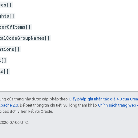
ces[]
ghts[]
berOfItems[]
talCodeGroupNames[]
ations[]
s[]
ls[]
 dung của trang này được cấp phép theo
Giấy phép ghi nhận tác giả 4.0 của Cr
Apache 2.0
. Để biết thông tin chi tiết, vui lòng tham khảo
Chính sách trang web
các đơn vị liên kết với Oracle.
 2026-07-06 UTC.