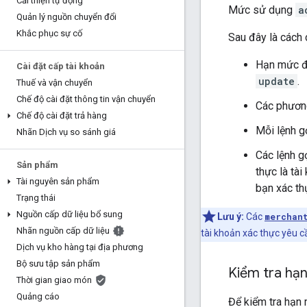
Cải thiện tự động
Mức sử dụng
a
Quản lý nguồn chuyển đổi
Khắc phục sự cố
Sau đây là cách
Hạn mức đư
Cài đặt cấp tài khoản
update
.
Thuế và vận chuyển
Chế độ cài đặt thông tin vận chuyển
Các phươn
Chế độ cài đặt trả hàng
Mỗi lệnh g
Nhãn Dịch vụ so sánh giá
Các lệnh g
Sản phẩm
thực là tà
Tài nguyên sản phẩm
bạn xác th
Trạng thái
Nguồn cấp dữ liệu bổ sung
Lưu ý:
Các
merchan
Nhãn nguồn cấp dữ liệu
tài khoản xác thực yêu c
Dịch vụ kho hàng tại địa phương
Bộ sưu tập sản phẩm
Kiểm tra hạ
Thời gian giao món
Quảng cáo
Để kiểm tra hạn 