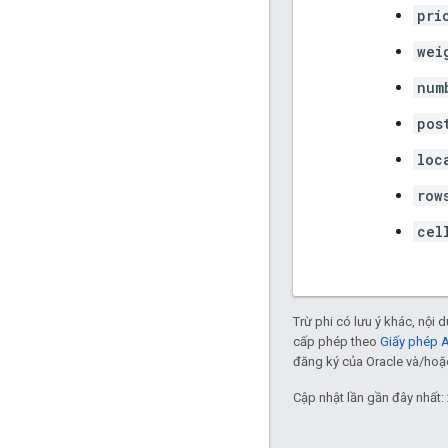
pri
wei
num
pos
loc
row
cel
Trừ phi có lưu ý khác, nội
cấp phép theo
Giấy phép 
đăng ký của Oracle và/hoặc 
Cập nhật lần gần đây nhất: