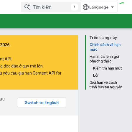
/
Trên trang này
 2026
.
Chính sách về hạn
mức
Hạn mức lệnh gọi
nt API.
phương thức
ăng độc đáo ở quy mô lớn.
Kiểm tra hạn mức
u yêu cầu gia hạn Content API for
Lỗi
Giới hạn về cách
trình bày tài nguyên
 ưu