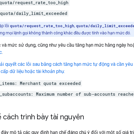
quota/request_rate_too_high
quota/daily_limit_exceeded
ặp lỗi
quota/request_rate_too_high
,
quota/daily_limit_exceed
g mọi lệnh gọi không thành công khác đều được tính vào hạn mức đó.
và mức sử dụng, cũng như yêu cầu tăng hạn mức hằng ngày hoặc
c
.
iải quyết các lỗi sau bằng cách tăng hạn mức tự động và cần yê
cấp dữ liệu hoặc tài khoản phụ:
_items: Merchant quota exceeded
_subaccounts: Maximum number of sub-accounts reache
ề cách trình bày tài nguyên
 đây mô tả các quy định hạn chế đáng chú ý đối với một số giá tr