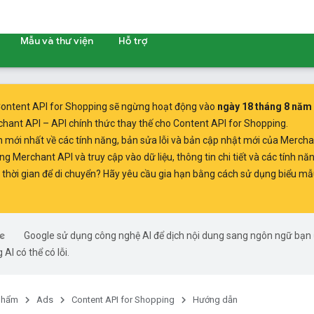
Mẫu và thư viện
Hỗ trợ
ontent API for Shopping sẽ ngừng hoạt động vào
ngày 18 tháng 8 năm
chant API
– API chính thức thay thế cho Content API for Shopping.
n mới nhất
về các tính năng, bản sửa lỗi và bản cập nhật mới của Mercha
ụng Merchant API
và truy cập vào dữ liệu, thông tin chi tiết và các tính n
thời gian để di chuyển? Hãy yêu cầu gia hạn bằng cách sử dụng
biểu mẫ
Google sử dụng công nghệ AI để dịch nội dung sang ngôn ngữ bạn
 AI có thể có lỗi.
phẩm
Ads
Content API for Shopping
Hướng dẫn