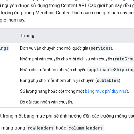
ài nguyên được sử dụng trong Content API. Các giới hạn này đều 
 tương ứng trong Merchant Center. Danh sách các giới hạn này c
giới hạn này.
Trường
ings
services
Dịch vụ vận chuyển cho mỗi quốc gia (
).
rateGro
Nhóm phí vận chuyển cho mỗi dịch vụ vận chuyển (
applicableShippin
Nhãn cho mỗi nhóm phí vận chuyển (
subtables
Bảng phụ cho mỗi nhóm phí vận chuyển (
).
Số lượng hàng hoặc cột trong một
bảng mức phí duy nhất
.
Độ dài của nhãn vận chuyển.
t trong một bảng mức phí sẽ ảnh hưởng đến các trường mảng sa
g mảng trong
rowHeaders
hoặc
columnHeaders
: