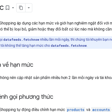
c
bookmark_border
 Shopping áp dụng các hạn mức và giới hạn nghiêm ngặt đối với m
có thể bị loại bỏ, giảm hoặc thay đổi bất cứ lúc nào mà không cần
ọi
datafeeds.fetchnow
nhiều lần mỗi ngày, thì chúng tôi khuyên bạn 
 tôi không thể tăng hạn mức cho
datafeeds.fetchnow
.
h về hạn mức
không nên cập nhật sản phẩm nhiều hơn 2 lần mỗi ngày và tài kho
ệnh gọi phương thức
 Shopping tự động điều chỉnh hạn mức
products
và
accounts