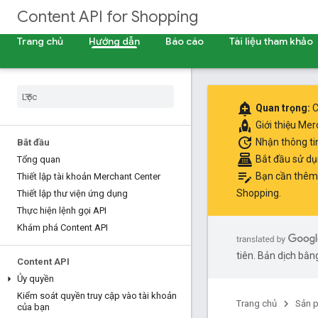
Content API for Shopping
Trang chủ
Hướng dẫn
Báo cáo
Tài liệu tham khảo
add_alert
Quan trọng:
C
rocket
Giới thiệu
Mer
update
Nhận thông ti
Bắt đầu
point_of_sale
Bắt đầu sử d
Tổng quan
edit_note
Bạn cần thêm 
Thiết lập tài khoản Merchant Center
Shopping
.
Thiết lập thư viện ứng dụng
Thực hiện lệnh gọi API
Khám phá Content API
tiên. Bản dịch bằng
Content API
Ủy quyền
Kiểm soát quyền truy cập vào tài khoản
Trang chủ
Sản 
của bạn