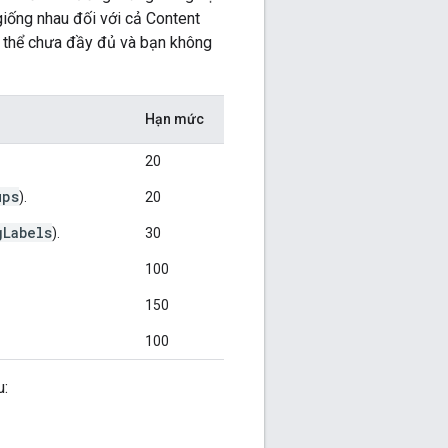
giống nhau đối với cả Content
ó thể chưa đầy đủ và bạn không
Hạn mức
20
ups
).
20
gLabels
).
30
100
150
100
u: