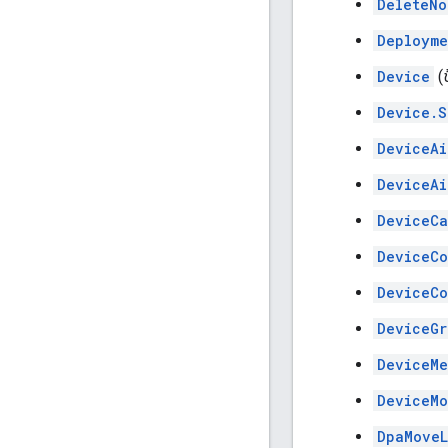
DeleteNo
Deployme
Device
(
Device.S
DeviceAi
DeviceAi
DeviceCa
DeviceCo
DeviceCo
DeviceGr
DeviceMe
DeviceMo
DpaMoveL