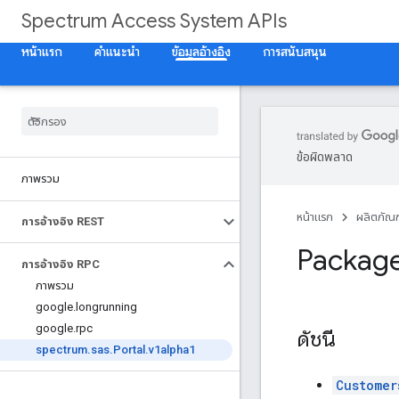
Spectrum Access System APIs
หน้าแรก
คำแนะนำ
ข้อมูลอ้างอิง
การสนับสนุน
ข้อผิดพลาด
ภาพรวม
หน้าแรก
ผลิตภัณฑ
การอ้างอิง REST
Packag
การอ้างอิง RPC
ภาพรวม
google
.
longrunning
google
.
rpc
ดัชนี
spectrum
.
sas
.
Portal
.
v1alpha1
Customer