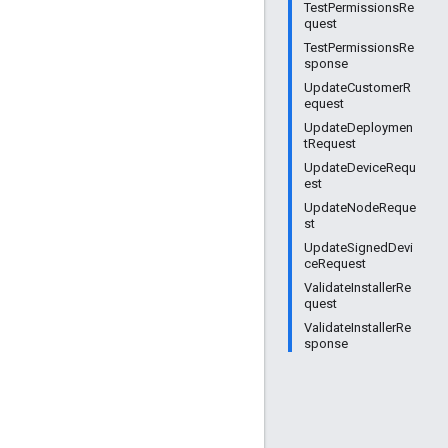
TestPermissionsRe
quest
TestPermissionsRe
sponse
UpdateCustomerR
equest
UpdateDeploymen
tRequest
UpdateDeviceRequ
est
UpdateNodeReque
st
UpdateSignedDevi
ceRequest
ValidateInstallerRe
quest
ValidateInstallerRe
sponse