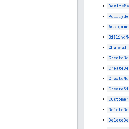
DeviceMa
PolicySe
Assignme
BillingM
Channel
CreateDe
CreateDe
CreateNo
CreateSi
Customer
DeleteDe
DeleteDe