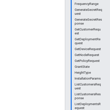
FrequencyRange
GenerateSecretReq
uest
GenerateSecretRes
ponse
GetCustomerRequ
est
GetDeploymentRe
quest
GetDeviceRequest
GetNodeRequest
GetPolicyRequest
GrantState
HeightType
InstallationParams
ListCustomersReq
uest
ListCustomersRes
ponse
ListDeploymentsR
equest