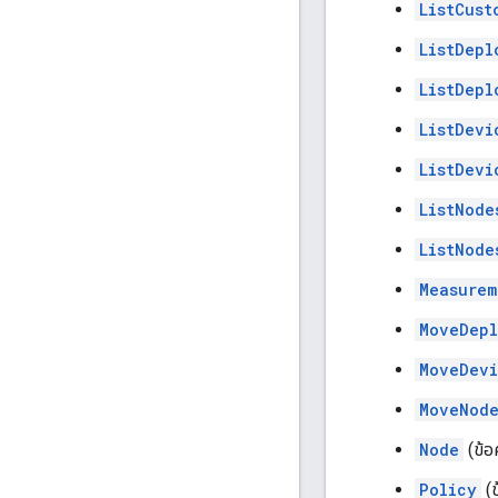
ListCust
ListDepl
ListDepl
ListDevi
ListDevi
ListNode
ListNode
Measurem
MoveDepl
MoveDevi
MoveNode
Node
(ข้อ
Policy
(ข