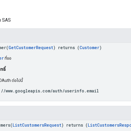
้า SAS
mer(
GetCustomerRequest
) returns (
Customer
)
er
ที่ขอ
ธิ์
OAuth ต่อไปนี้
://www.googleapis.com/auth/userinfo.email
omers(
ListCustomersRequest
) returns (
ListCustomersResp