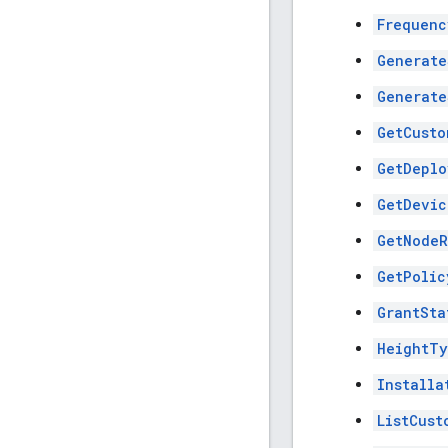
Frequenc
Generate
Generate
GetCusto
GetDeplo
GetDevic
GetNodeR
GetPolic
GrantSta
HeightT
Installa
ListCust