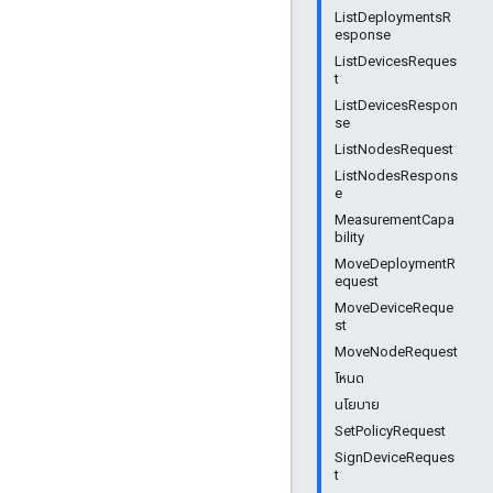
ListDeploymentsR
esponse
ListDevicesReques
t
ListDevicesRespon
se
ListNodesRequest
ListNodesRespons
e
MeasurementCapa
bility
MoveDeploymentR
equest
MoveDeviceReque
st
MoveNodeRequest
โหนด
นโยบาย
SetPolicyRequest
SignDeviceReques
t