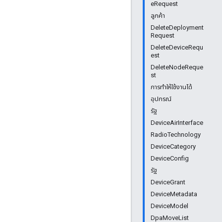
eRequest
ลูกค้า
DeleteDeployment
Request
DeleteDeviceRequ
est
DeleteNodeReque
st
การทำให้ใช้งานได้
อุปกรณ์
รัฐ
DeviceAirInterface
RadioTechnology
DeviceCategory
DeviceConfig
รัฐ
DeviceGrant
DeviceMetadata
DeviceModel
DpaMoveList