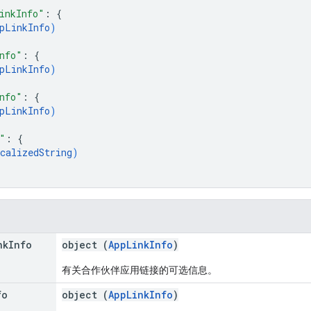
inkInfo"
: 
{
pLinkInfo
)
nfo"
: 
{
pLinkInfo
)
nfo"
: 
{
pLinkInfo
)
"
: 
{
calizedString
)
nk
Info
object (
AppLinkInfo
)
有关合作伙伴应用链接的可选信息。
fo
object (
AppLinkInfo
)