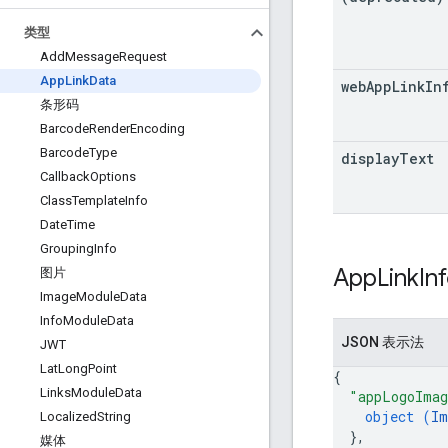
类型
Add
Message
Request
App
Link
Data
web
App
Link
In
条形码
Barcode
Render
Encoding
Barcode
Type
display
Text
Callback
Options
Class
Template
Info
Date
Time
Grouping
Info
App
Link
In
图片
Image
Module
Data
Info
Module
Data
JSON 表示法
JWT
Lat
Long
Point
{
Links
Module
Data
"appLogoIma
object (
Im
Localized
String
}
,
媒体