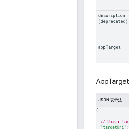
description
(deprecated)
app
Target
App
Target
JSON 表示法
{
// Union fie
"targetUri"
: