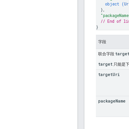
object (
Ur
}
,
"packageName
// End of li
}
字段
targe
联合字段
target
只能是
target
Uri
package
Name