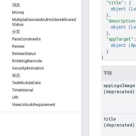
"title"
: 
{
消息
object (
Lo
Money
}
,
Multiple
Devices
And
Holders
Allowed
"description
Status
object (
Lo
分页
}
,
"appTarget"
Pass
Constraints
object (
Ap
Review
}
Review
Status
}
Rotating
Barcode
Security
Animation
字段
状态
Text
Module
Data
app
Logo
Image
Time
Interval
(deprecated)
URI
View
Unlock
Requirement
title
(deprecated)