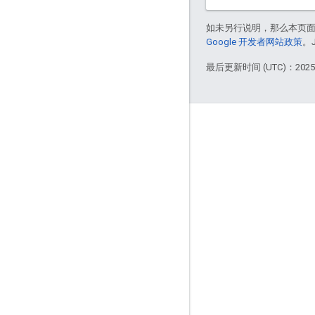
如未另行说明，那么本页
Google 开发者网站政策
。
最后更新时间 (UTC)：2025-
互动
Google Developer Program
Google Developer Groups
Google Developer Experts
Accelerators
Google Cloud & NVIDIA