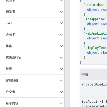
礼品卡
"androidAppL
object (
Ap
颁发者
}
,
"iosAppLinkI
JWT
object (
Ap
}
,
"webAppLinkI
会员卡
object (
Ap
}
,
媒体
"displayText
object (
Lo
}
优惠通行证
}
权限
字段
智能触碰
android
App
Li
公交卡
ios
App
Link
In
私享内容
(deprecated)