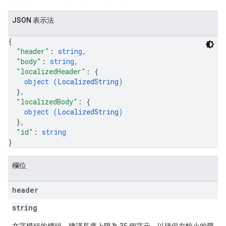
JSON 表示法
{
"header"
: 
string
,
"body"
: 
string
,
"localizedHeader"
: 
{
object (
LocalizedString
)
}
,
"localizedBody"
: 
{
object (
LocalizedString
)
}
,
"id"
: 
string
}
欄位
header
string