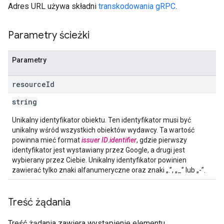
Adres URL używa składni
transkodowania gRPC
.
Parametry ścieżki
Parametry
resource
Id
string
Unikalny identyfikator obiektu. Ten identyfikator musi być
unikalny wśród wszystkich obiektów wydawcy. Ta wartość
powinna mieć format
issuer ID
.
identifier
, gdzie pierwszy
identyfikator jest wystawiany przez Google, a drugi jest
wybierany przez Ciebie. Unikalny identyfikator powinien
zawierać tylko znaki alfanumeryczne oraz znaki „.”, „_” lub „-”.
Treść żądania
Treść żądania zawiera wystąpienie elementu