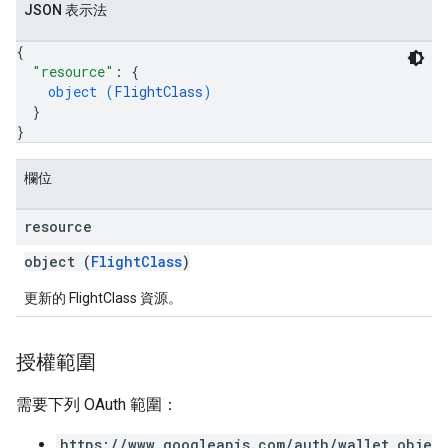
JSON 表示法
{
"resource"
: 
{
object (
FlightClass
)
}
}
欄位
resource
object (
FlightClass
)
更新的 FlightClass 資源。
授權範圍
需要下列 OAuth 範圍：
https://www.googleapis.com/auth/wallet_obje