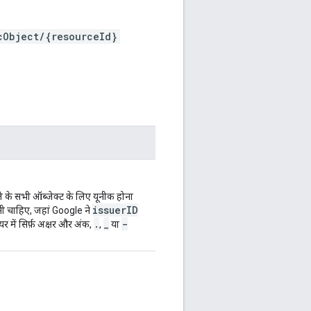
cObject/{resourceId}
े के सभी ऑब्जेक्ट के लिए यूनीक होना
issuerID
ोनी चाहिए, जहां Google ने
.
_
-
र में सिर्फ़ अक्षर और अंक,
,
या