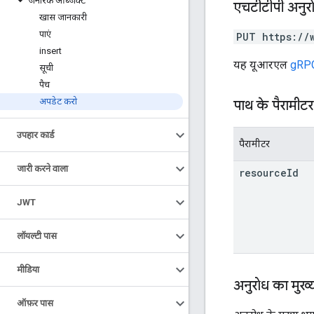
जेनरिक ऑब्जेक्ट
एचटीटीपी अनुर
खास जानकारी
पाएं
PUT https://
insert
यह यूआरएल
gRPC 
सूची
पैच
अपडेट करो
पाथ के पैरामीटर
उपहार कार्ड
पैरामीटर
जारी करने वाला
resource
Id
JWT
लॉयल्टी पास
मीडिया
अनुरोध का मुख्
ऑफ़र पास