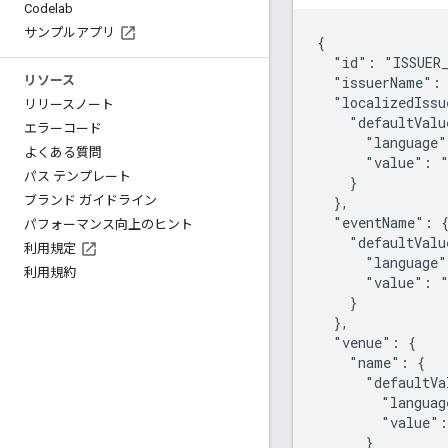
Codelab
サンプルアプリ
{

  "id": "ISSUER_
  "issuerName": 
リソース
  "localizedIssu
リリースノート
    "defaultValu
エラーコード
      "language"
よくある質問
      "value": "
パス テンプレート
    }

  },

ブランド ガイドライン
  "eventName": {
パフォーマンス向上のヒント
    "defaultValu
利用規定
      "language"
利用規約
      "value": "
    }

  },

  "venue": {

    "name": {

      "defaultVa
        "languag
        "value":
      }
