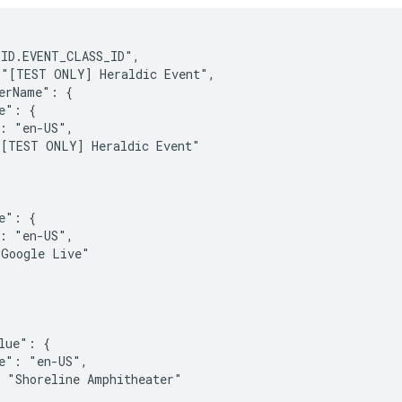
ID.EVENT_CLASS_ID",

"[TEST ONLY] Heraldic Event",

erName": {

e": {

: "en-US",

[TEST ONLY] Heraldic Event"



e": {

: "en-US",

Google Live"

lue": {

e": "en-US",

 "Shoreline Amphitheater"
