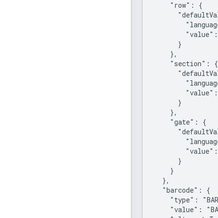
    "row": {

      "defaultVa
        "languag
        "value":
      }

    },

    "section": {

      "defaultVa
        "languag
        "value":
      }

    },

    "gate": {

      "defaultVa
        "languag
        "value":
      }

    }

  },

  "barcode": {

    "type": "BAR
    "value": "BA