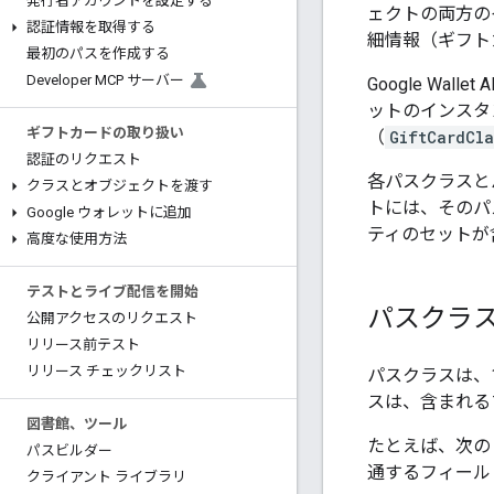
発行者アカウントを設定する
ェクトの両方の
認証情報を取得する
細情報（ギフトカ
最初のパスを作成する
Developer MCP サーバー
Google W
ットのインスタ
ギフトカードの取り扱い
（
GiftCardCla
認証のリクエスト
各パスクラスと
クラスとオブジェクトを渡す
トには、そのパ
Google ウォレットに追加
ティのセットが
高度な使用方法
テストとライブ配信を開始
パスクラ
公開アクセスのリクエスト
リリース前テスト
リリース チェックリスト
パスクラスは、
スは、含まれる
図書館、ツール
たとえば、次
パスビルダー
通するフィール
クライアント ライブラリ