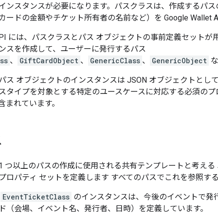
インスタンスが必要になります。パスクラスは、作成するパス
ードの金額やチケット所有者の名前など）を Google Wallet 
allet API には、パスクラスとパス オブジェクトの事前定義セ
ンスを作成して、ユーザーに発行するパス
ss
、
GiftCardObject
、
GenericClass
、
GenericObject
な
パス オブジェクトのインスタンスは JSON オブジェクトと
スタイプを対象とする特定のユースケースに対応する必須のプ
含まれています。
ス
1 つ以上のパスの作成に使用される共有テンプレートと考える
プロパティ セットを定義します すべてのパスでこれを参照す
の
EventTicketClass
のインスタンスは、今後のイベントで発
ド（会場、イベント名、発行者、日時）を定義しています。