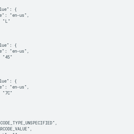
lue": {

e": "en-us",

 "L"

lue": {

e": "en-us",

 "45"

lue": {

e": "en-us",

 "7C"

CODE_TYPE_UNSPECIFIED",

RCODE_VALUE",
