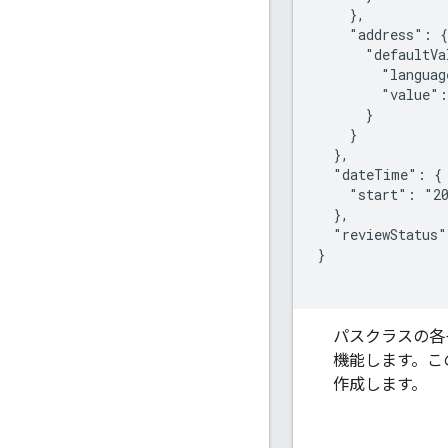
    },

    "address": {

      "defaultVa
        "languag
        "value":
      }

    }

  },

  "dateTime": {

    "start": "20
  },

  "reviewStatus"
}

パスクラスの各
機能します。こ
作成します。