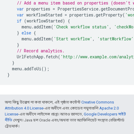
// Add a menu item based on properties (doesn't 
var
properties
=
PropertiesService
.
getDocumentPr
var
workflowStarted
=
properties
.
getProperty
(
'wo
if
(
workflowStarted
)
{
menu
.
addItem
(
'Check workflow status'
,
'checkWo
}
else
{
menu
.
addItem
(
'Start workflow'
,
'startWorkflow'
}
// Record analytics.
UrlFetchApp
.
fetch
(
'http://www.example.com/analyt
}
menu
.
addToUi
();
}
অন্য কিছু উল্লেখ না করা থাকলে, এই পৃষ্ঠার কন্টেন্ট
Creative Commons
Attribution 4.0 License
-এর অধীনে এবং কোডের নমুনাগুলি
Apache 2.0
License
-এর অধীনে লাইসেন্স প্রাপ্ত। আরও জানতে,
Google Developers সাইট
নীতি
দেখুন। Java হল Oracle এবং/অথবা তার অ্যাফিলিয়েট সংস্থার রেজিস্টার্ড
ট্রেডমার্ক।