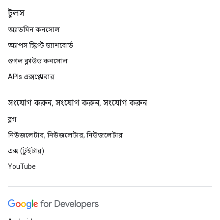
টুলস
অ্যাডমিন কনসোল
অ্যাপস স্ক্রিপ্ট ড্যাশবোর্ড
গুগল ক্লাউড কনসোল
APIs এক্সপ্লোরার
সংযোগ করুন, সংযোগ করুন, সংযোগ করুন
ব্লগ
নিউজলেটার, নিউজলেটার, নিউজলেটার
এক্স (টুইটার)
YouTube