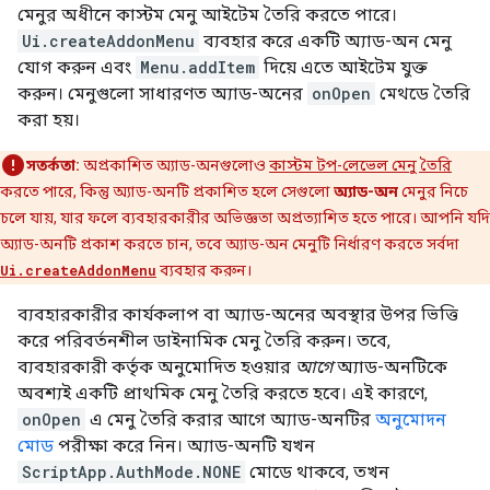
মেনুর অধীনে কাস্টম মেনু আইটেম তৈরি করতে পারে।
Ui.createAddonMenu
ব্যবহার করে একটি অ্যাড-অন মেনু
যোগ করুন এবং
Menu.addItem
দিয়ে এতে আইটেম যুক্ত
করুন। মেনুগুলো সাধারণত অ্যাড-অনের
onOpen
মেথডে তৈরি
করা হয়।
সতর্কতা:
অপ্রকাশিত অ্যাড-অনগুলোও
কাস্টম টপ-লেভেল মেনু তৈরি
করতে পারে, কিন্তু অ্যাড-অনটি প্রকাশিত হলে সেগুলো
অ্যাড-অন
মেনুর নিচে
চলে যায়, যার ফলে ব্যবহারকারীর অভিজ্ঞতা অপ্রত্যাশিত হতে পারে। আপনি যদি
অ্যাড-অনটি প্রকাশ করতে চান, তবে অ্যাড-অন মেনুটি নির্ধারণ করতে সর্বদা
Ui.createAddonMenu
ব্যবহার করুন।
ব্যবহারকারীর কার্যকলাপ বা অ্যাড-অনের অবস্থার উপর ভিত্তি
করে পরিবর্তনশীল ডাইনামিক মেনু তৈরি করুন। তবে,
ব্যবহারকারী কর্তৃক অনুমোদিত হওয়ার
আগে
অ্যাড-অনটিকে
অবশ্যই একটি প্রাথমিক মেনু তৈরি করতে হবে। এই কারণে,
onOpen
এ মেনু তৈরি করার আগে অ্যাড-অনটির
অনুমোদন
মোড
পরীক্ষা করে নিন। অ্যাড-অনটি যখন
ScriptApp.AuthMode.NONE
মোডে থাকবে, তখন