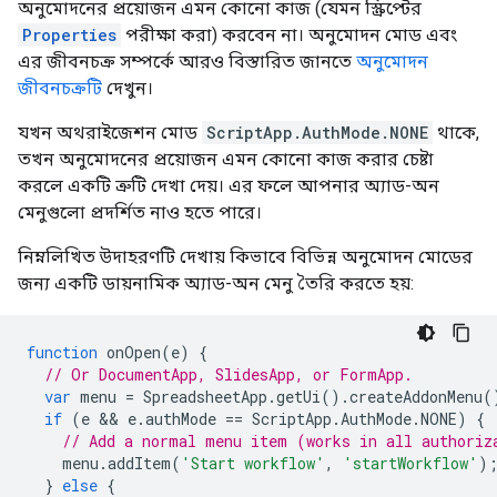
অনুমোদনের প্রয়োজন এমন কোনো কাজ (যেমন স্ক্রিপ্টের
Properties
পরীক্ষা করা) করবেন না। অনুমোদন মোড এবং
এর জীবনচক্র সম্পর্কে আরও বিস্তারিত জানতে
অনুমোদন
জীবনচক্রটি
দেখুন।
যখন অথরাইজেশন মোড
ScriptApp.AuthMode.NONE
থাকে,
তখন অনুমোদনের প্রয়োজন এমন কোনো কাজ করার চেষ্টা
করলে একটি ত্রুটি দেখা দেয়। এর ফলে আপনার অ্যাড-অন
মেনুগুলো প্রদর্শিত নাও হতে পারে।
নিম্নলিখিত উদাহরণটি দেখায় কিভাবে বিভিন্ন অনুমোদন মোডের
জন্য একটি ডায়নামিক অ্যাড-অন মেনু তৈরি করতে হয়:
function
onOpen
(
e
)
{
// Or DocumentApp, SlidesApp, or FormApp.
var
menu
=
SpreadsheetApp
.
getUi
().
createAddonMenu
(
if
(
e
 && 
e
.
authMode
==
ScriptApp
.
AuthMode
.
NONE
)
{
// Add a normal menu item (works in all authoriz
menu
.
addItem
(
'Start workflow'
,
'startWorkflow'
)
}
else
{