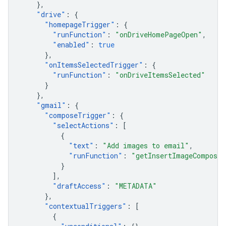
},
"
drive
"
:
{
"
homepageTrigger
"
:
{
"
runFunction
"
:
"onDriveHomePageOpen"
,
"
enabled
"
:
true
},
"
onItemsSelectedTrigger
"
:
{
"
runFunction
"
:
"onDriveItemsSelected"
}
},
"
gmail
"
:
{
"
composeTrigger
"
:
{
"
selectActions
"
:
[
{
"
text
"
:
"Add images to email"
,
"
runFunction
"
:
"getInsertImageComposeC
}
],
"
draftAccess
"
:
"METADATA"
},
"
contextualTriggers
"
:
[
{