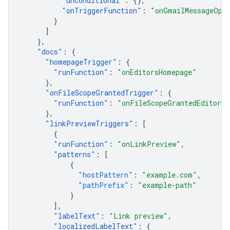
"
unconditional
"
:
{},
"
onTriggerFunction
"
:
"onGmailMessageOpe
}
]
},
"
docs
"
:
{
"
homepageTrigger
"
:
{
"
runFunction
"
:
"onEditorsHomepage"
},
"
onFileScopeGrantedTrigger
"
:
{
"
runFunction
"
:
"onFileScopeGrantedEditors"
},
"
linkPreviewTriggers
"
:
[
{
"
runFunction
"
:
"onLinkPreview"
,
"
patterns
"
:
[
{
"hostPattern"
:
"example.com"
,
"pathPrefix"
:
"example-path"
}
],
"
labelText
"
:
"Link preview"
,
"
localizedLabelText
"
:
{