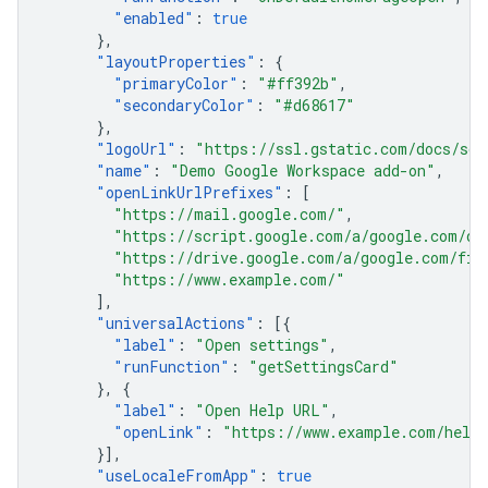
"
enabled
"
:
true
},
"
layoutProperties
"
:
{
"
primaryColor
"
:
"#ff392b"
,
"
secondaryColor
"
:
"#d68617"
},
"
logoUrl
"
:
"https://ssl.gstatic.com/docs/scr
"
name
"
:
"Demo Google Workspace add-on"
,
"
openLinkUrlPrefixes
"
:
[
"https://mail.google.com/"
,
"https://script.google.com/a/google.com/d/
"https://drive.google.com/a/google.com/fil
"https://www.example.com/"
],
"
universalActions
"
:
[{
"
label
"
:
"Open settings"
,
"
runFunction
"
:
"getSettingsCard"
},
{
"
label
"
:
"Open Help URL"
,
"
openLink
"
:
"https://www.example.com/help
}],
"
useLocaleFromApp
"
:
true