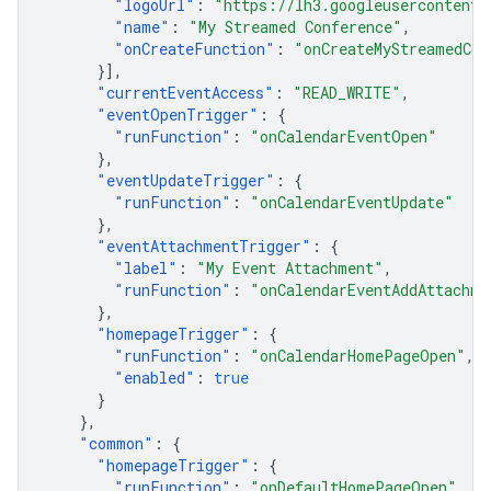
"
logoUrl
"
:
"https://lh3.googleusercontent.
"
name
"
:
"My Streamed Conference"
,
"
onCreateFunction
"
:
"onCreateMyStreamedCon
}],
"
currentEventAccess
"
:
"READ_WRITE"
,
"
eventOpenTrigger
"
:
{
"
runFunction
"
:
"onCalendarEventOpen"
},
"
eventUpdateTrigger
"
:
{
"
runFunction
"
:
"onCalendarEventUpdate"
},
"
eventAttachmentTrigger
"
:
{
"
label
"
:
"My Event Attachment"
,
"
runFunction
"
:
"onCalendarEventAddAttachme
},
"
homepageTrigger
"
:
{
"
runFunction
"
:
"onCalendarHomePageOpen"
,
"
enabled
"
:
true
}
},
"
common
"
:
{
"
homepageTrigger
"
:
{
"
runFunction
"
:
"onDefaultHomePageOpen"
,