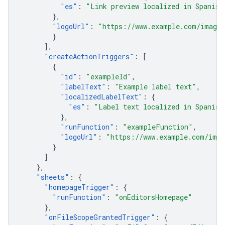
"es"
:
"Link preview localized in Spanish
},
"
logoUrl
"
:
"https://www.example.com/images
}
],
"
createActionTriggers
"
:
[
{
"
id
"
:
"exampleId"
,
"
labelText
"
:
"Example label text"
,
"
localizedLabelText
"
:
{
"es"
:
"Label text localized in Spanish
},
"
runFunction
"
:
"exampleFunction"
,
"
logoUrl
"
:
"https://www.example.com/imag
}
]
},
"
sheets
"
:
{
"
homepageTrigger
"
:
{
"
runFunction
"
:
"onEditorsHomepage"
},
"
onFileScopeGrantedTrigger
"
:
{