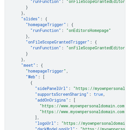
"
runFunction
"
:
"onFileScopeGrantedEditors"
}
},
"
slides
"
:
{
"
homepageTrigger
"
:
{
"
runFunction
"
:
"onEditorsHomepage"
},
"
onFileScopeGrantedTrigger
"
:
{
"
runFunction
"
:
"onFileScopeGrantedEditors"
}
},
"
meet
"
:
{
"
homepageTrigger
"
,
"
Web
"
:
[
{
"
sidePanelUrl
"
:
"https://myownpersonaldo
"
supportsScreenSharing
"
:
true
,
"
addOnOrigins
"
:
[
"https://www.myownpersonaldomain.com"
,
"https://www.myownpersonaldomain.com:4
],
"
logoUrl
"
:
"https://myownpersonaldomain.
"
darkModeLogoUrl
"
:
"https://myownpersona