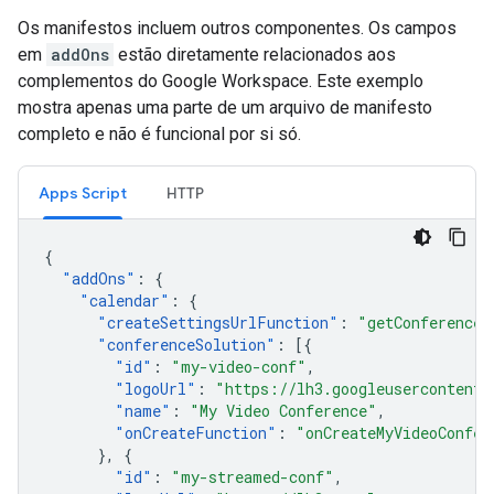
Os manifestos incluem outros componentes. Os campos
em
addOns
estão diretamente relacionados aos
complementos do Google Workspace. Este exemplo
mostra apenas uma parte de um arquivo de manifesto
completo e não é funcional por si só.
Apps Script
HTTP
{
"
addOns
"
:
{
"
calendar
"
:
{
"
createSettingsUrlFunction
"
:
"getConferenceS
"
conferenceSolution
"
:
[{
"
id
"
:
"my-video-conf"
,
"
logoUrl
"
:
"https://lh3.googleusercontent.
"
name
"
:
"My Video Conference"
,
"
onCreateFunction
"
:
"onCreateMyVideoConfer
},
{
"
id
"
:
"my-streamed-conf"
,