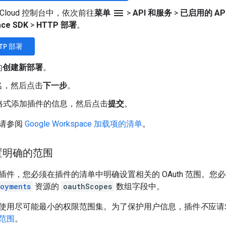
menu
le Cloud 控制台中，依次前往
菜单
>
API 和服务
>
已启用的 AP
ace SDK
>
HTTP 部署
。
TP 部署
的
创建新部署
。
名，然后点击
下一步
。
N 格式添加插件的信息，然后点击
提交
。
请参阅
Google Workspace 加载项的清单
。
置明确的范围
P 插件，您必须在插件的清单中明确设置相关的 OAuth 范围。
loyments
资源的
oauthScopes
数组字段中。
使用尽可能最小的权限范围集。为了保护用户信息，插件
不
应请
范围
。