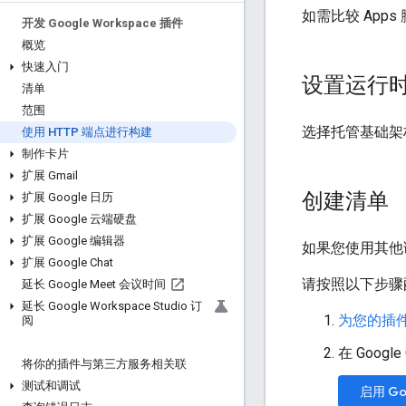
如需比较 Apps
开发 Google Workspace 插件
概览
快速入门
设置运行
清单
范围
选择托管基础架构
使用 HTTP 端点进行构建
制作卡片
扩展 Gmail
创建清单
扩展 Google 日历
扩展 Google 云端硬盘
扩展 Google 编辑器
如果您使用其他语
扩展 Google Chat
请按照以下步骤
延长 Google Meet 会议时间
延长 Google Workspace Studio 订
为您的插件创建
阅
在 Google
将你的插件与第三方服务相关联
测试和调试
启用 Goo