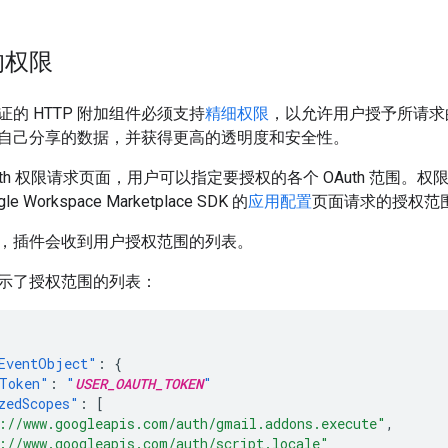
的权限
的 HTTP 附加组件必须支持
精细权限
，以允许用户授予所请求
自己分享的数据，并获得更高的透明度和安全性。
uth 权限请求页面，用户可以指定要授权的各个 OAuth 范围
 Workspace Marketplace SDK 的
应用配置
页面请求的授权范
，插件会收到用户授权范围的列表。
示了授权范围的列表：
EventObject"
:
{
Token"
:
"
USER_OAUTH_TOKEN
"
zedScopes"
:
[
://www.googleapis.com/auth/gmail.addons.execute"
,
://www.googleapis.com/auth/script.locale"