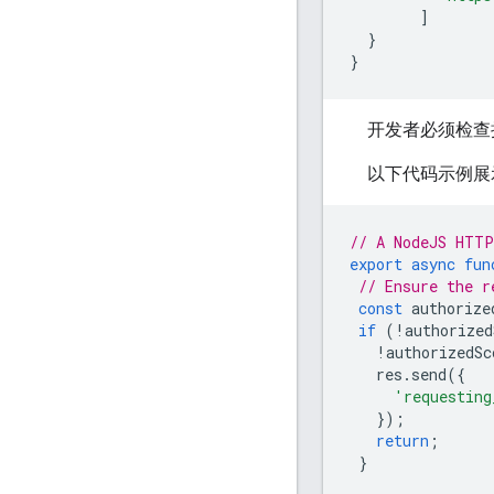
]
}
}
开发者必须检查
以下代码示例展
// A NodeJS HTTP
export
async
fun
// Ensure the r
const
authorize
if
(
!
authorized
!
authorizedSc
res
.
send
({
'requesting
});
return
;
}