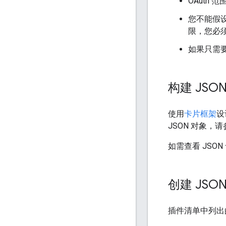
OAuth
您不能假
限，您必
如果只需
构建 JSO
使用
卡片框架
设
JSON 对象，
如需查看 JSO
创建 JSO
插件清单中列出