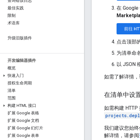
查询错误日志
在 Goog
最佳实践
Marketpl
限制
术语库
前往 HT
升级旧版插件
点击顶部
为清单命
开发编辑器插件
以 JSO
概览
快速入门
如需了解详情，
授权生命周期
清单
在清单中设
范围
构建 HTML 接口
如需构建 HTT
扩展 Google 表格
projects.dep
扩展 Google 文档
我们建议您始终
扩展 Google 幻灯片
解详情，请参阅
扩展 Google 表单