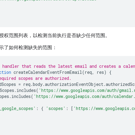
授权范围列表，以检测当前执行是否缺少任何范围。
示了如何检测缺失的范围：
 handler that reads the latest email and creates a cale
ction
createCalendarEventFromEmail
(
req
,
res
)
{
equired scopes are authorized.
dScopes
=
req
.
body
.
authorizationEventObject
.
authorizedSc
Scopes
.
includes
(
'https://www.googleapis.com/auth/gmail.
opes
.
includes
(
'https://www.googleapis.com/auth/calendar
_google_scopes'
:
{
'scopes'
:
[
'https://www.googleapis.c