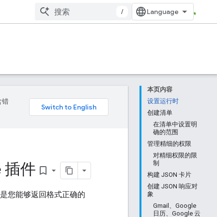
/
本页内容
含错
设置运行时
创建清单
在清单中设置明
确的范围
管理精细的权限
对精细权限的限
e 插件
制
bookmark_border
构建 JSON 卡片
创建 JSON 响应对
前提是您能够返回格式正确的
象
Gmail、Google
日历、Google 云