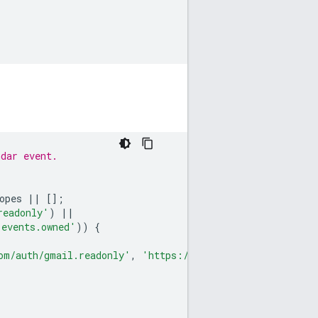
ndar event.
opes
||
[];
readonly'
)
||
.events.owned'
))
{
om/auth/gmail.readonly'
,
'https://www.googleapis.com/au