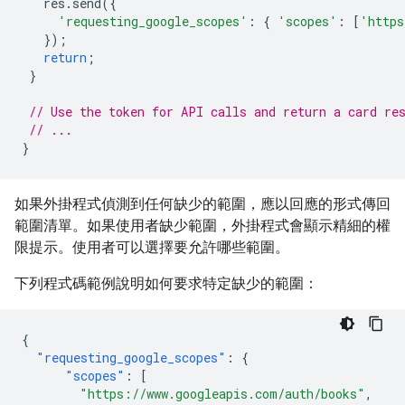
res
.
send
({
'requesting_google_scopes'
:
{
'scopes'
:
[
'https
});
return
;
}
// Use the token for API calls and return a card re
// ...
}
如果外掛程式偵測到任何缺少的範圍，應以回應的形式傳回
範圍清單。如果使用者缺少範圍，外掛程式會顯示精細的權
限提示。使用者可以選擇要允許哪些範圍。
下列程式碼範例說明如何要求特定缺少的範圍：
{
"requesting_google_scopes"
:
{
"scopes"
:
[
"https://www.googleapis.com/auth/books"
,