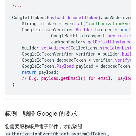
//...
GoogleIdToken
.
Payload
decodeIdToken
(
JsonNode
event
String
idToken
=
event
.
at
(
"/authorizationEvent
GoogleIdTokenVerifier
.
Builder
builder
=
new
Go
GoogleNetHttpTransport
.
newTrustedT
JacksonFactory
.
getDefaultInstance
(
builder
.
setAudience
(
Collections
.
singletonList
(
GoogleIdTokenVerifier
verifier
=
builder
.
build
GoogleIdToken
decodedToken
=
verifier
.
verify
(
i
GoogleIdToken
.
Payload
payload
=
decodedToken
.
g
return
payload
;
// E.g. payload.getEmail() for email,  payload
}
範例：驗證 Google 的要求
您需要服務帳戶電子郵件，才能驗證
authorizationEventObject.systemIdToken
。