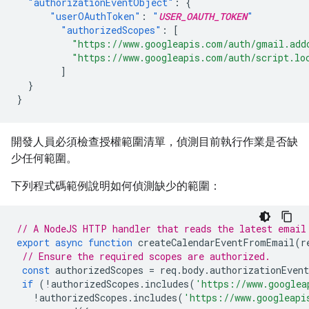
"authorizationEventObject"
:
{
"userOAuthToken"
:
"
USER_OAUTH_TOKEN
"
"authorizedScopes"
:
[
"https://www.googleapis.com/auth/gmail.add
"https://www.googleapis.com/auth/script.lo
]
}
}
開發人員必須檢查授權範圍清單，偵測目前執行作業是否缺
少任何範圍。
下列程式碼範例說明如何偵測缺少的範圍：
// A NodeJS HTTP handler that reads the latest email
export
async
function
createCalendarEventFromEmail
(
r
// Ensure the required scopes are authorized.
const
authorizedScopes
=
req
.
body
.
authorizationEven
if
(
!
authorizedScopes
.
includes
(
'https://www.googlea
!
authorizedScopes
.
includes
(
'https://www.googleapi