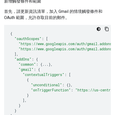
新增觸發條件和範圍
首先，請更新資訊清單，加入 Gmail 的情境觸發條件和
OAuth 範圍，允許存取目前的郵件。
{
"oauthScopes"
:
[
"https://www.googleapis.com/auth/gmail.addons.
"https://www.googleapis.com/auth/gmail.addons.
],
"addOns"
:
{
"common"
:
{
...
},
"gmail"
:
{
"contextualTriggers"
:
[
{
"unconditional"
:
{},
"onTriggerFunction"
:
"https://us-central
}
],
}
}