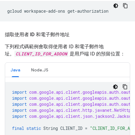
gcloud
workspace-add-ons
擷取使用者 ID 和電子郵件地址
下列程式碼範例會取得使用者 ID 和電子郵件地
址。
CLIENT_ID_FOR_ADDON
是用戶端 ID 的預留位置：
Java
Node.JS
import
com.google.api.client.googleapis.auth.oauth
import
com.google.api.client.googleapis.auth.oauth
import
com.google.api.client.googleapis.auth.oauth
import
com.google.api.client.http.javanet.NetHttpT
import
com.google.api.client.json.jackson2.Jackson
final
static
String
CLIENT_ID
=
"CLIENT_ID_FOR_ADD