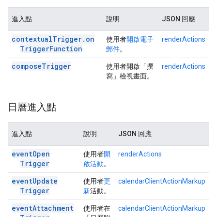
進入點
說明
JSON 回應
contextual
Trigger
.
on
使用者
開啟電子
renderActions
Trigger
Function
郵件
。
compose
Trigger
使用者開啟「撰
renderActions
寫」
檢視畫面。
日曆進入點
進入點
說明
JSON 回應
event
Open
使用者
開
renderActions
Trigger
啟活動
。
event
Update
使用者
更
calendarClientActionMarkup
Trigger
新
活動。
event
Attachment
使用者在
calendarClientActionMarkup