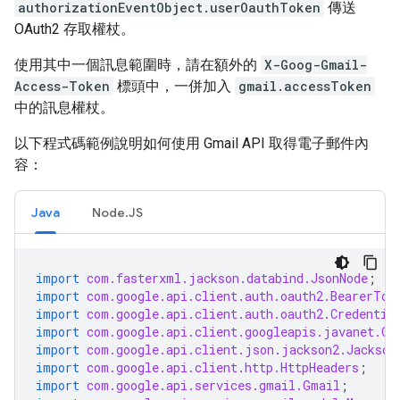
authorizationEventObject.userOauthToken
傳送
OAuth2 存取權杖。
使用其中一個訊息範圍時，請在額外的
X-Goog-Gmail-
Access-Token
標頭中，一併加入
gmail.accessToken
中的訊息權杖。
以下程式碼範例說明如何使用 Gmail API 取得電子郵件內
容：
Java
Node.JS
import
com.fasterxml.jackson.databind.JsonNode
;
import
com.google.api.client.auth.oauth2.BearerTok
import
com.google.api.client.auth.oauth2.Credentia
import
com.google.api.client.googleapis.javanet.Go
import
com.google.api.client.json.jackson2.Jackson
import
com.google.api.client.http.HttpHeaders
;
import
com.google.api.services.gmail.Gmail
;