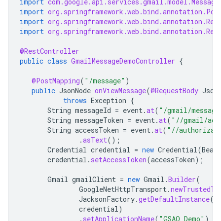
import
com.google.api.services.gmail.model.Message
import
org.springframework.web.bind.annotation.Pos
import
org.springframework.web.bind.annotation.Req
import
org.springframework.web.bind.annotation.Res
@RestController
public
class
GmailMessageDemoController
{
@PostMapping
(
"/message"
)
public
JsonNode
onViewMessage
(
@RequestBody
Json
throws
Exception
{
String
messageId
=
event
.
at
(
"/gmail/message
String
messageToken
=
event
.
at
(
"//gmail/acc
String
accessToken
=
event
.
at
(
"//authorizat
.
asText
();
Credential
credential
=
new
Credential
(
Bear
credential
.
setAccessToken
(
accessToken
);
Gmail
gmailClient
=
new
Gmail
.
Builder
(
GoogleNetHttpTransport
.
newTrustedTr
JacksonFactory
.
getDefaultInstance
()
credential
)
.
setApplicationName
(
"GSAO Demo"
)