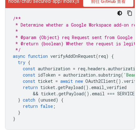
node/chat/secured-app/index.js
前往 GitHub 查看
/**
 * Determine whether a Google Workspace add-on req
 * 
 * @param {Object} req Request sent from Google Wo
 * @return {boolean} Whether the request is legiti
 */
async
function
verifyAddOnRequest
(
req
)
{
try
{
const
authorization
=
req
.
headers
.
authorizatio
const
idToken
=
authorization
.
substring
(
'Beare
const
ticket
=
await
new
OAuth2Client
().
verify
return
ticket
.
getPayload
().
email_verified
        && 
ticket
.
getPayload
().
email
===
SERVICE_
}
catch
(
unused
)
{
return
false
;
}
}