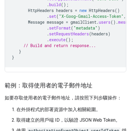
.
build
();
HttpHeaders
headers
=
new
HttpHeaders
()
.
set
(
"X-Goog-Gmail-Access-Token"
,
m
Message
message
=
gmailClient
.
users
().
messa
.
setFormat
(
"metadata"
)
.
setRequestHeaders
(
headers
)
.
execute
();
// Build and return response...
}
}
範例：取得使用者的電子郵件地址
如要存取使用者的電子郵件地址，請按照下列步驟操作：
在外掛程式的部署資源中加入相關範圍。
取得建立的用戶端 ID，以驗證 JSON Web Token。
使用
authorizationEventObject.userIdToken
擷