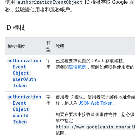
使用
authorizationEventObject
ID 權杖存取 Google 服
務，並驗證使用者和服務帳戶。
ID 權杖
類
權杖欄位
說明
型
authorization
字
已授權要求範圍的 OAuth 存取權杖。
Event
串
請參閱
這個範例
，瞭解如何取得使用者的 Gma
Object
.
user
OAuth
Token
authorization
字
使用者 ID 權杖。使用者電子郵件地址會編碼為
Event
串
杖，格式為
JSON Web Token
。
Object
.
如要在要求中接收這個事件物件，您必須在
user
Id
單中指定
Token
https://www.googleapis.com/auth/
範圍。