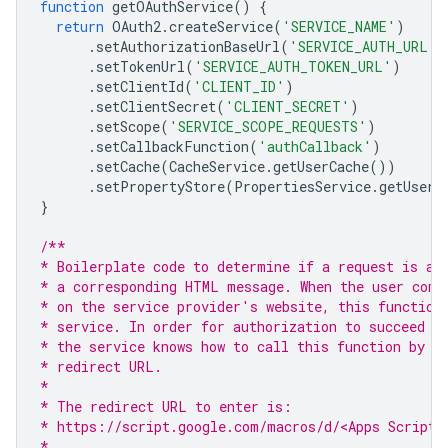
function
getOAuthService
()
{
return
OAuth2
.
createService
(
'SERVICE_NAME'
)
.
setAuthorizationBaseUrl
(
'SERVICE_AUTH_URL'
)
.
setTokenUrl
(
'SERVICE_AUTH_TOKEN_URL'
)
.
setClientId
(
'CLIENT_ID'
)
.
setClientSecret
(
'CLIENT_SECRET'
)
.
setScope
(
'SERVICE_SCOPE_REQUESTS'
)
.
setCallbackFunction
(
'authCallback'
)
.
setCache
(
CacheService
.
getUserCache
())
.
setPropertyStore
(
PropertiesService
.
getUserP
}
/**
* Boilerplate code to determine if a request is au
* a corresponding HTML message. When the user comp
* on the service provider's website, this function
* service. In order for authorization to succeed y
* the service knows how to call this function by s
* redirect URL.
*
* The redirect URL to enter is:
* https://script.google.com/macros/d/<Apps Script 
*