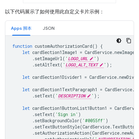
以下代码展示了如何使用此自定义卡片示例：
Apps 脚本
JSON
function
customAuthorizationCard
()
{
let
cardSection1Image1
=
CardService
.
newImage
(
.
setImageUrl
(
'
LOGO_URL
'
)
.
setAltText
(
'
LOGO_ALT_TEXT
'
);
let
cardSection1Divider1
=
CardService
.
newDivid
let
cardSection1TextParagraph1
=
CardService
.
n
.
setText
(
'
DESCRIPTION
'
);
let
cardSection1ButtonList1Button1
=
CardServi
.
setText
(
'Sign in'
)
.
setBackgroundColor
(
'#0055ff'
)
.
setTextButtonStyle
(
CardService
.
TextButton
.
setAuthorizationAction
(
CardService
.
newAut