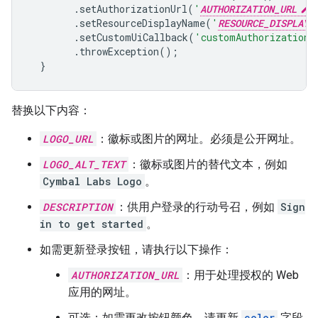
.
setAuthorizationUrl
(
'
AUTHORIZATION_URL
'
.
setResourceDisplayName
(
'
RESOURCE_DISPLAY_
.
setCustomUiCallback
(
'customAuthorizationC
.
throwException
();
}
替换以下内容：
LOGO_URL
：徽标或图片的网址。必须是公开网址。
LOGO_ALT_TEXT
：徽标或图片的替代文本，例如
Cymbal Labs Logo
。
DESCRIPTION
：供用户登录的行动号召，例如
Sign
in to get started
。
如需更新登录按钮，请执行以下操作：
AUTHORIZATION_URL
：用于处理授权的 Web
应用的网址。
可选：如需更改按钮颜色，请更新
color
字段