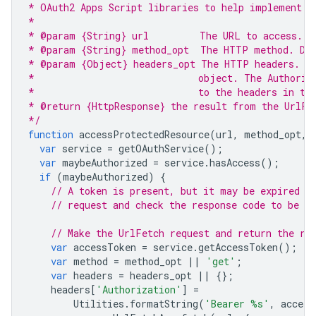
* OAuth2 Apps Script libraries to help implement i
*
* @param {String} url         The URL to access.
* @param {String} method_opt  The HTTP method. De
* @param {Object} headers_opt The HTTP headers. De
*                             object. The Authoriz
*                             to the headers in th
* @return {HttpResponse} the result from the UrlFe
*/
function
accessProtectedResource
(
url
,
method_opt
,
var
service
=
getOAuthService
();
var
maybeAuthorized
=
service
.
hasAccess
();
if
(
maybeAuthorized
)
{
// A token is present, but it may be expired o
// request and check the response code to be su
// Make the UrlFetch request and return the re
var
accessToken
=
service
.
getAccessToken
();
var
method
=
method_opt
||
'get'
;
var
headers
=
headers_opt
||
{};
headers
[
'Authorization'
]
=
Utilities
.
formatString
(
'Bearer %s'
,
access