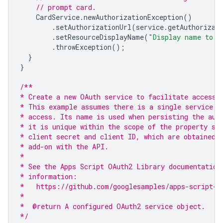
// prompt card.
CardService
.
newAuthorizationException
()
.
setAuthorizationUrl
(
service
.
getAuthorizat
.
setResourceDisplayName
(
"Display name to s
.
throwException
();
}
}
/**
* Create a new OAuth service to facilitate accessi
* This example assumes there is a single service t
* access. Its name is used when persisting the aut
* it is unique within the scope of the property st
* client secret and client ID, which are obtained 
* add-on with the API.
*
* See the Apps Script OAuth2 Library documentation
* information:
*   https://github.com/googlesamples/apps-script-o
*
*  @return A configured OAuth2 service object.
*/