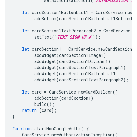
.
setAuthorizationUrl
(
'
AUTHORIZATION_UR
let
cardSection1ButtonList1
=
CardService
.
newB
.
addButton
(
cardSection1ButtonList1Button1
)
let
cardSection1TextParagraph2
=
CardService
.
n
.
setText
(
'
TEXT_SIGN_UP
'
);
let
cardSection1
=
CardService
.
newCardSection
(
.
addWidget
(
cardSection1Image1
)
.
addWidget
(
cardSection1Divider1
)
.
addWidget
(
cardSection1TextParagraph1
)
.
addWidget
(
cardSection1ButtonList1
)
.
addWidget
(
cardSection1TextParagraph2
);
let
card
=
CardService
.
newCardBuilder
()
.
addSection
(
cardSection1
)
.
build
();
return
[
card
];
}
function
startNonGoogleAuth
()
{
CardService
.
newAuthorizationException
()