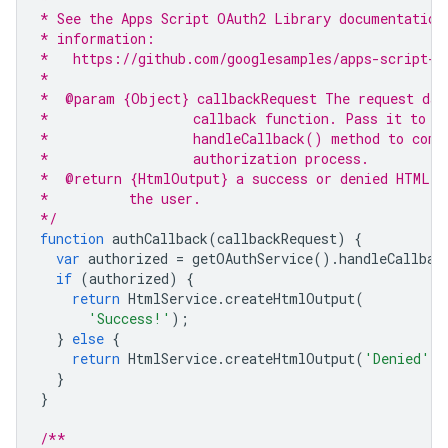
* See the Apps Script OAuth2 Library documentation
* information:
*   https://github.com/googlesamples/apps-script-o
*
*  @param {Object} callbackRequest The request dat
*                  callback function. Pass it to t
*                  handleCallback() method to comp
*                  authorization process.
*  @return {HtmlOutput} a success or denied HTML m
*          the user.
*/
function
authCallback
(
callbackRequest
)
{
var
authorized
=
getOAuthService
().
handleCallbac
if
(
authorized
)
{
return
HtmlService
.
createHtmlOutput
(
'Success!'
);
}
else
{
return
HtmlService
.
createHtmlOutput
(
'Denied'
);
}
}
/**