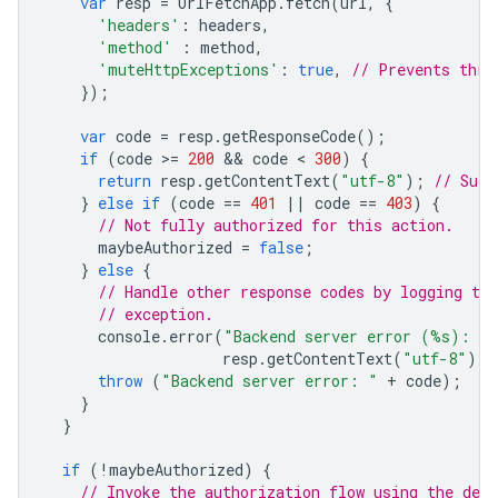
var
resp
=
UrlFetchApp
.
fetch
(
url
,
{
'headers'
:
headers
,
'method'
:
method
,
'muteHttpExceptions'
:
true
,
// Prevents thro
});
var
code
=
resp
.
getResponseCode
();
if
(
code
>
=
200
 && 
code
 < 
300
)
{
return
resp
.
getContentText
(
"utf-8"
);
// Succ
}
else
if
(
code
==
401
||
code
==
403
)
{
// Not fully authorized for this action.
maybeAuthorized
=
false
;
}
else
{
// Handle other response codes by logging th
// exception.
console
.
error
(
"Backend server error (%s): %
resp
.
getContentText
(
"utf-8"
));
throw
(
"Backend server error: "
+
code
);
}
}
if
(
!
maybeAuthorized
)
{
// Invoke the authorization flow using the defa