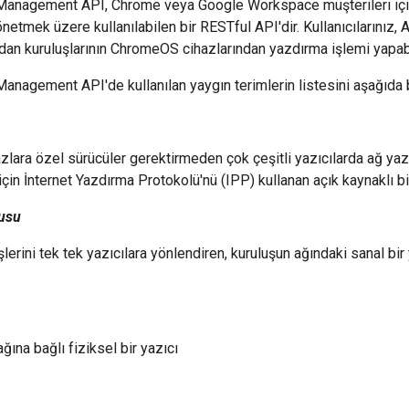
Management API, Chrome veya Google Workspace müşterileri için
etmek üzere kullanılabilen bir RESTful API'dir. Kullanıcılarınız, AP
dan kuruluşlarının ChromeOS cihazlarından yazdırma işlemi yapabi
anagement API'de kullanılan yaygın terimlerin listesini aşağıda bu
azlara özel sürücüler gerektirmeden çok çeşitli yazıcılarda ağ yazd
çin İnternet Yazdırma Protokolü'nü (IPP) kullanan açık kaynaklı bi
usu
lerini tek tek yazıcılara yönlendiren, kuruluşun ağındaki sanal bir
ğına bağlı fiziksel bir yazıcı