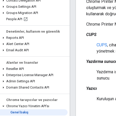
Contact Delegation API
Chrome Printer 
Groups Settings API
oluşturmak ve yön
Groups Migration API
kullanarak doğru
People API
Chrome Printer M
Denetimler
,
kullanım ve güvenlik
CUPS
Reports API
Alert Center API
CUPS
, cih
Email Audit API
yönetmek i
Yazdırma sunuc
Alanlar ve lisanslar
Reseller API
Yazdırma iş
Enterprise License Manager API
sunucu.
Admin Settings API
Domain Shared Contacts API
Yazıcı
Kuruluşun a
Chrome tarayıcılar ve yazıcılar
Chrome Yazıcı Yönetim API'sı
Genel bakış