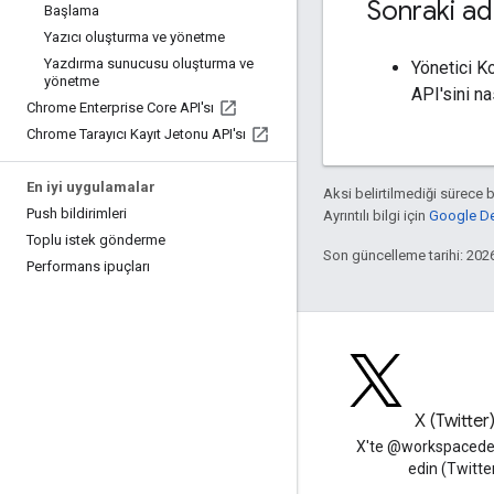
Sonraki ad
Başlama
Yazıcı oluşturma ve yönetme
Yazdırma sunucusu oluşturma ve
Yönetici K
yönetme
API'sini n
Chrome Enterprise Core API'sı
Chrome Tarayıcı Kayıt Jetonu API'sı
En iyi uygulamalar
Aksi belirtilmediği sürece 
Push bildirimleri
Ayrıntılı bilgi için
Google Dev
Toplu istek gönderme
Son güncelleme tarihi: 202
Performans ipuçları
Blog
X (Twitter
Google Workspace Developers
X'te @workspacedev
blogunu okuyun
edin (Twitte