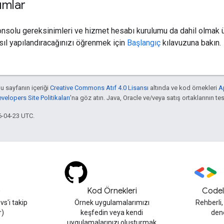
ımlar
onsolu gereksinimleri ve hizmet hesabı kurulumu da dahil olmak
asıl yapılandıracağınızı öğrenmek için
Başlangıç
kılavuzuna bakın.
bu sayfanın içeriği
Creative Commons Atıf 4.0 Lisansı
altında ve kod örnekleri
A
elopers Site Politikaları
'na göz atın. Java, Oracle ve/veya satış ortaklarının tesc
6-04-23 UTC.
)
Kod Örnekleri
Codel
s'i takip
Örnek uygulamalarımızı
Rehberli
r)
keşfedin veya kendi
den
uygulamalarınızı oluşturmak