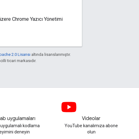
 üzere Chrome Yazıcı Yönetimi
pache 2.0 Lisansı
altında lisanslanmıştır.
illi ticari markasıdır.
ab uygulamaları
Videolar
, uygulamalı kodlama
YouTube kanalımıza abone
eyimini deneyin
olun