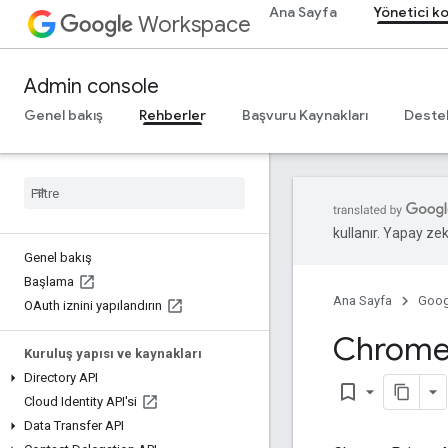
Ana Sayfa
Yönetici k
Workspace
Admin console
Genel bakış
Rehberler
Başvuru Kaynakları
Deste
kullanır. Yapay zeka
Genel bakış
Başlama
Ana Sayfa
Goog
OAuth iznini yapılandırın
Chrome 
Kuruluş yapısı ve kaynakları
Directory API
bookmark_border
Cloud Identity API'si
Data Transfer API