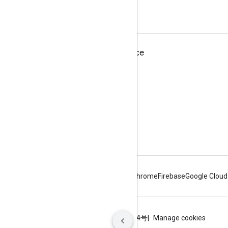
Geliştiriciler için Google Workspace
Platforma genel bakış
Geliştirici ürünleri
Sürüm notları
Geliştirici desteği
Hizmet Şartları
Android
Chrome
Firebase
Google Cloud
Şartlar
Gizlilik
ICP证合字B2-20070004号
Manage cookies